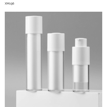
XM196