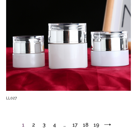
LL027
1
2
3
4
…
17
18
19