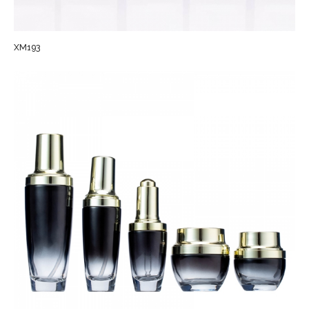
XM193