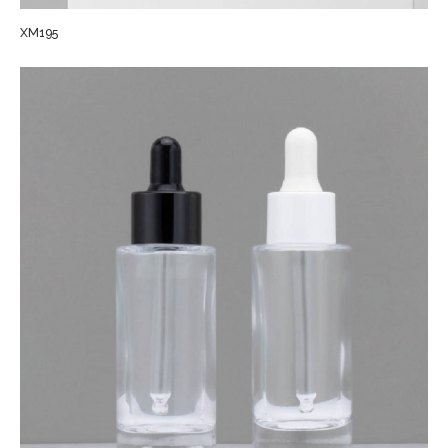
XM195