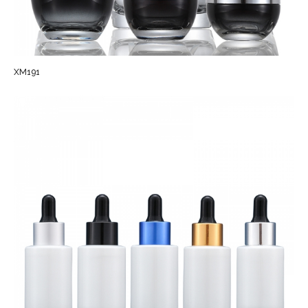
XM191