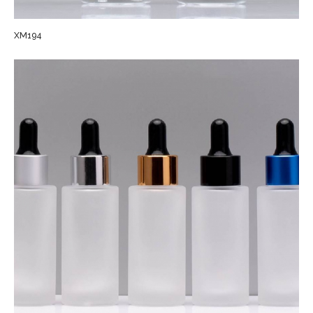
XM194