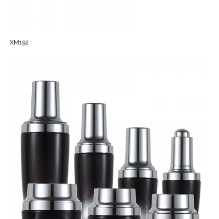
XM192