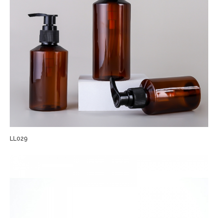
LL029