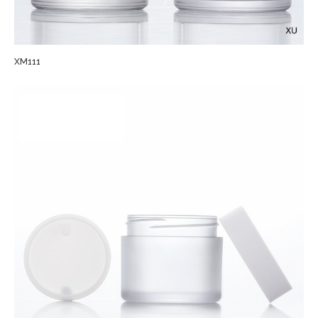
XM111