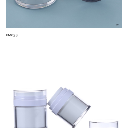
XM039