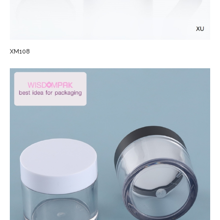
XM108