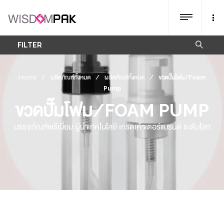
FILTER
Home
/
ผลิตภัณฑ์ทั้งหมด
/
ผลิตภัณฑ์ทั้งหมด
/
ขวดปั๊มโฟม/Foam
Pump
ขวดปั๊มโฟม/FOAM PUMP
บรรจุภัณฑ์พรีเมี่ยม ผู้นำเทคโนโลยี เกรดเค้าเตอร์แบรนด์ ระดับโลก