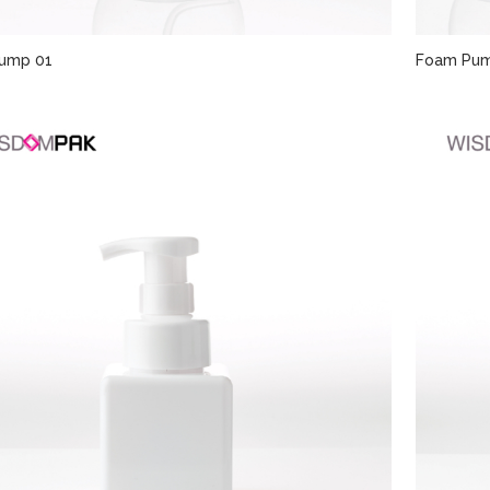
ump 01
Foam Pum