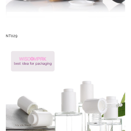
NT029