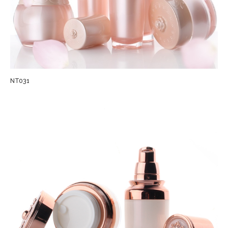
NT031