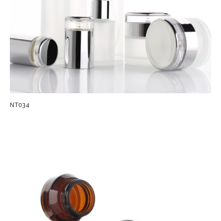
NT034