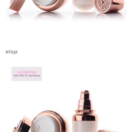
NT032