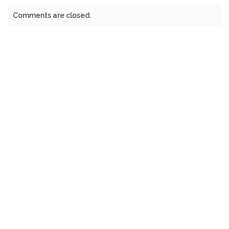
Comments are closed.
©2022 WISDOMPAK | All Rights Reserved.
FACEBOOK
INSTAGRAM