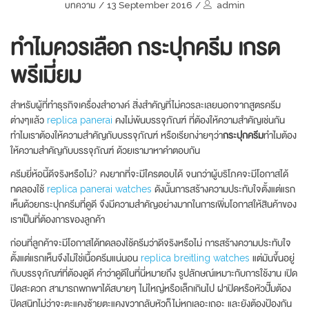
บทความ
/
13 September 2016
/
admin
ทำไมควรเลือก
กระปุกครีม เกรด
พรีเมี่ยม
สำหรับผู้ที่ทำธุรกิจเครื่องสำอางค์ สิ่งสำคัญที่ไม่ควรละเลยนอกจากสูตรครีม
ต่างๆแล้ว
replica panerai
คงไม่พ้นบรรจุภัณฑ์ ที่ต้องให้ความสำคัญเช่นกัน
ทำไมเราต้องให้ความสำคัญกับบรรจุภัณฑ์ หรือเรียกง่ายๆว่า
กระปุกครีม
ทำไมต้อง
ให้ความสำคัญกับบรรจุภัณฑ์ ด้วยเรามาหาคำตอบกัน
ครีมยี่ห้อนี้ดีจริงหรือไม่? คงยากที่จะมีใครตอบได้ จนกว่าผู้บริโภคจะมีโอกาสได้
ทดลองใช้
replica panerai watches
ดังนั้นการสร้างความประทับใจตั้งแต่แรก
เห็นด้วยกระปุกครีมที่ดูดี จึงมีความสำคัญอย่างมากในการเพิ่มโอกาสให้สินค้าของ
เราเป็นที่ต้องการของลูกค้า
ก่อนที่ลูกค้าจะมีโอกาสได้ทดลองใช้ครีมว่าดีจริงหรือไม่ การสร้างความประทับใจ
ตั้งแต่แรกเห็นจึงไม่ใช่เนื้อครีมแน่นอน
replica breitling watches
แต่มันขึ้นอยู่
กับบรรจุภัณฑ์ที่ต้องดูดี คำว่าดูดีในที่นี่หมายถึง รูปลักษณ์เหมาะกับการใช้งาน เปิด
ปิดสะดวก สามารถพกพาได้สบายๆ ไม่ใหญ่หรือเล็กเกินไป ฝาปิดหรือหัวปั๊มต้อง
ปิดสนิทไม่ว่าจะตะแคงซ้ายตะแคงขวากลับหัวก็ไม่หกเลอะเถอะ และยังต้องป้องกัน