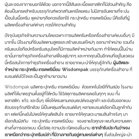
ฝุ่นละอองจาภายนอกได้ด้วย นอกจากนี้สีสันและเนื้อพลาสติกก็มีส่วนสำคัญ คือ
ต้องเป็นเกรดสำหรับบรรจุภัณฑ์พวกสกินแคร์โดยตรง ไม่มีสารอันตรายที่จะปน
เปื้อนในเนื้อครีม พูดง่ายๆคือควรเลือกใช้ กระปุกครีม เกรดพรีเมี่ยม นี่คือสิ่งที่ผู้
ผลิตเครื่องสำอางค์ต่างๆ ควรให้ความสำคัญ
ปัจจุบันธุรกิจด้านความงามโดยเฉพาะการผลิตครีมหรือเครื่องสำอางค์แบบอื่นๆ มี
มากขึ้น มีโรงงานที่รับผลิตตามสูตรและสร้างแบรนด์ใหม่ๆ ออกมาจำหน่าย รวมถึง
ครีมแบบโอท๊อปหรือครีมสมุนไพรก็มีการผลิตจำหน่ายกันมาก ทำให้ตอนนี้ในบ้าน
เรานั้นการทำธุรกิจเครื่องสำอางเฟื่องฟูมากๆ และหากคุณเป็นอีกคนที่อยู่ในแวดวง
นี้หรือสนใจการทำธุรกิจเครื่องสำอาง เราอยากแนะนำให้คุณรู้จักกับ
ผู้ผลิตและ
จำหน่าย กระปุกครีม เกรดพรีเมี่ยม Wisdompak
บรรจุภัณฑ์เครื่องสำอาง ที่
แบรนด์ดังไว้ใจและเป็นลูกค้ามายาวนาน
Wisdompak ผลิตกระปุกครีม เกรดพรีเมี่ยม ด้วยเทคโนโลยีที่ทันสมัย โรงงาน
ผลิตที่ได้มาตรฐานตั้งอยู่ที่ไต้หวัน ใช้วัสดุการผลิตเกรดเอในทุกๆ แบบ ทั้ง
พลาสติก, แก้ว, และอื่นๆ เพื่อให้ตรงตามคอนเซปต์ของลูกค้า และยังรับออกแบบ
ตัวบรรจุภัณฑ์อีกด้วย นี่เป็นเหตุผลที่แบรนด์ดังๆ หลายแบรนด์เลือกเป็นลูกค้ากับ
เรา แต่แค่นี้คงยังไม่พอให้คุณตัดสินใจ เราอยากให้คุณแวะมาชมสินค้าจริงๆ มา
เลือกสัมผัสกับ กระปุกครีม เกรดพรีเมี่ยม ของเราแล้วคุณจะพบกับความแตก
ต่างทั้งการออกแบบ เนื้อวัสดุ ความประณีตของชิ้นงาน
เรากล้ารับประกันว่าของ
เราเหนือกว่ากระปุกครีมเปล่า ที่มีวางขายกันอยู่ตามแหล่งต่างๆ
ซึ่งส่วนใหญ่จะนำ