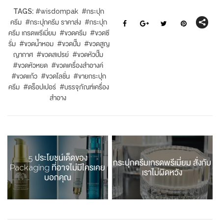
TAGS:
#
wisdompak
#
กระปุก
ครีม
#
กระปุกครีม ราคาส่ง
#
กระปุก
ครีม เกรดพรีเมี่ยม
#
ขวดครีม
#
ขวดซี
รั่ม
#
ขวดน้ำหอม
#
ขวดปั๊ม
#
ขวดสูญ
ญากาศ
#
ขวดสเปรย์
#
ขวดหัวปั๊ม
#
ขวดหัวหยด
#
ขวดเครื่องสำอางค์
#
ขวดแก้ว
#
ขวดโลชั่น
#
ขายกระปุก
ครีม
#
ดร็อปเปอร์
#
บรรจุภัณฑ์เครื่อง
สำอาง
5 ประโยชน์เด็ดของ
กระปุกครีมเกรดพรีเมี่ยม สั่งกับ
Packaging ที่อาจไม่มีใครเคย
เราไม่ผิดหวัง
บอกคุณ