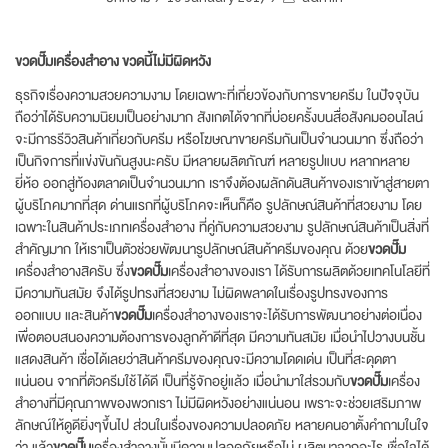
ขวดปั๊มเครื่องสำอาง ขวดนี้ไม่มีผิดหวัง
ธุรกิจเรื่องความสวยความงาม โดยเฉพาะที่เกี่ยวข้องกับการขายครีม ในปัจจุบัน
ถือว่าได้รับความนิยมเป็นอย่างมาก สังเกตได้จากที่บ่อยครั้งบนสื่อสังคมออนไลน์
จะมีการรีวิวสินค้าเกี่ยวกับครีม หรือโฆษณาขายครีมกันเป็นจำนวนมาก ซึ่งถือว่า
เป็นกิจการที่แข่งขันกันสูงนะครับ มีหลายผลิตภัณฑ์ หลายรูปแบบ หลากหลาย
ยี่ห้อ ออกสู่ท้องตลาดเป็นจำนวนมาก เราจึงต้องผลักดันสินค้าของเราเข้าสู่สายตา
ผู้บริโภคมากที่สุด ด่านแรกที่ผู้บริโภคจะเห็นก็คือ รูปลักษณ์สินค้าที่สวยงาม โดย
เฉพาะในสินค้าประเภทเครื่องสำอาง ที่คู่กับความสวยงาม รูปลักษณ์สินค้าเป็นสิ่งที่
สำคัญมาก ให้เราเป็นตัวช่วยพัฒนารูปลักษณ์สินค้าครีมของคุณ ด้วย
ขวดปั๊ม
เครื่องสำอางสิครับ ซึ่ง
ขวดปั๊ม
เครื่องสำอางของเรา ได้รับการผลิตด้วยเทคโนโลยีที่
มีความทันสมัย จึงได้รูปทรงที่สวยงาม ไม่ผิดพลาดในเรื่องรูปทรงของการ
ออกแบบ และสินค้า
ขวดปั๊ม
เครื่องสำอางของเราจะได้รับการพัฒนาอย่างต่อเนื่อง
เพื่อตอบสนองความต้องการของลูกค้าดีที่สุด มีความทันสมัย เมื่อนำไปวางบนชั้น
แสดงสินค้า เชื่อได้เลยว่าสินค้าครีมของคุณจะมีความโดดเด่น เป็นที่สะดุดตา
แน่นอน จากที่ตัวครีมใช้ได้ดี เป็นที่รู้จักอยู่แล้ว เมื่อนำมาใส่รวมกับ
ขวดปั๊ม
เครื่อง
สำอางที่มีคุณภาพของพวกเรา ไม่มีผิดหวังอย่างแน่นอน เพราะจะช่วยเสริมภาพ
ลักษณ์ให้ดูดียิ่งๆขึ้นไป ส่วนในเรื่องของความปลอดภัย หลายคนอาตั้งคำถามในใจ
ว่า แล้ว
ขวดปั๊ม
เครื่องสำอางนั้นมีความปลอดภัยหรือไม่ ผลิตมาจากอะไร เชื่อใจได้