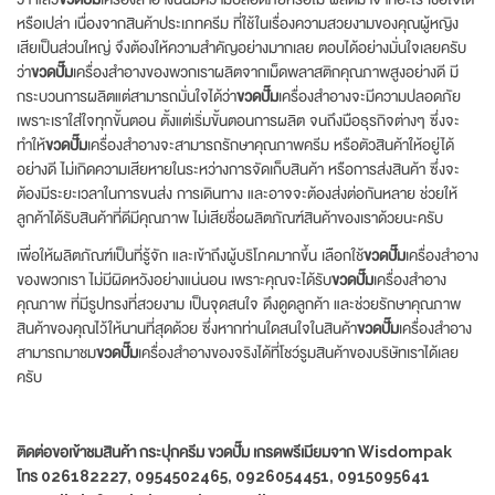
หรือเปล่า เนื่องจากสินค้าประเภทครีม ที่ใช้ในเรื่องความสวยงามของคุณผู้หญิง
เสียเป็นส่วนใหญ่ จึงต้องให้ความสำคัญอย่างมากเลย ตอบได้อย่างมั่นใจเลยครับ
ว่า
ขวดปั๊ม
เครื่องสำอางของพวกเราผลิตจากเม็ดพลาสติกคุณภาพสูงอย่างดี มี
กระบวนการผลิตแต่สามารถมั่นใจได้ว่า
ขวดปั๊ม
เครื่องสำอางจะมีความปลอดภัย
เพราะเราใส่ใจทุกขั้นตอน ตั้งแต่เริ่มขั้นตอนการผลิต จนถึงมือธุรกิจต่างๆ ซึ่งจะ
ทำให้
ขวดปั๊ม
เครื่องสำอางจะสามารถรักษาคุณภาพครีม หรือตัวสินค้าให้อยู่ได้
อย่างดี ไม่เกิดความเสียหายในระหว่างการจัดเก็บสินค้า หรือการส่งสินค้า ซึ่งจะ
ต้องมีระยะเวลาในการขนส่ง การเดินทาง และอาจจะต้องส่งต่อกันหลาย ช่วยให้
ลูกค้าได้รับสินค้าที่ดีมีคุณภาพ ไม่เสียชื่อผลิตภัณฑ์สินค้าของเราด้วยนะครับ
เพื่อให้ผลิตภัณฑ์เป็นที่รู้จัก และเข้าถึงผู้บริโภคมากขึ้น เลือกใช้
ขวดปั๊ม
เครื่องสำอาง
ของพวกเรา ไม่มีผิดหวังอย่างแน่นอน เพราะคุณจะได้รับ
ขวดปั๊ม
เครื่องสำอาง
คุณภาพ ที่มีรูปทรงที่สวยงาม เป็นจุดสนใจ ดึงดูดลูกค้า และช่วยรักษาคุณภาพ
สินค้าของคุณไว้ให้นานที่สุดด้วย ซึ่งหากท่านใดสนใจในสินค้า
ขวดปั๊ม
เครื่องสำอาง
สามารถมาชม
ขวดปั๊ม
เครื่องสำอางของจริงได้ที่โชว์รูมสินค้าของบริษัทเราได้เลย
ครับ
ติดต่อขอเข้าชมสินค้า กระปุกครีม ขวดปั๊ม เกรดพรีเมียมจาก Wisdompak
โทร 026182227, 0954502465, 0926054451, 0915095641