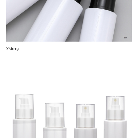
XM019