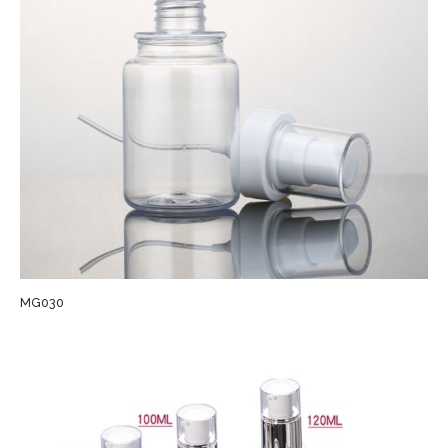
MG030