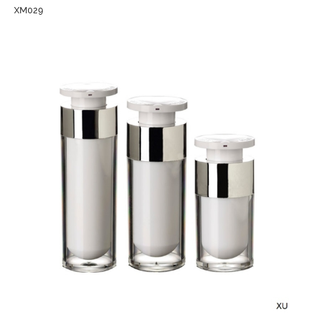
XM029