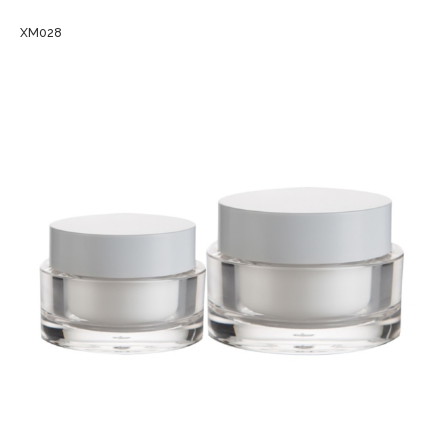
XM028