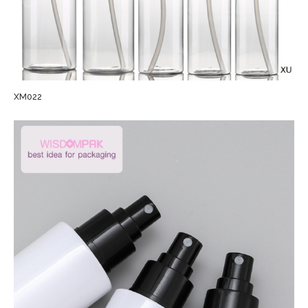
XM022