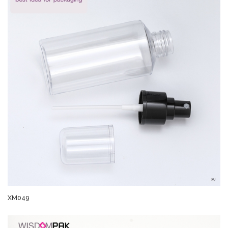
XM049