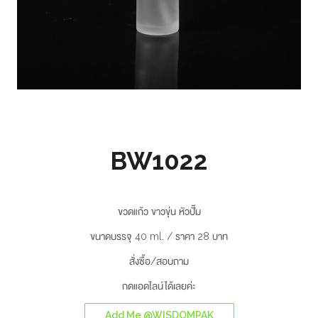
BW1022
ขวดแก้ว ขาวขุ่น หัวปั๊ม
ขนาดบรรจุ 40 ml. / ราคา 28 บาท
สั่งซื้อ/สอบถาม
กดแอดไลน์ได้เลยค่ะ
Add Me @WISDOMPAK