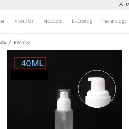
L
me
About Us
Products
E-Catalog
Technology
งผลิต
/
BW1022