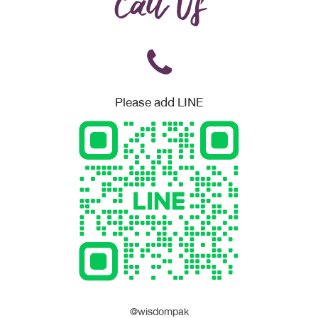
Call Us
Please add LINE
@wisdompak