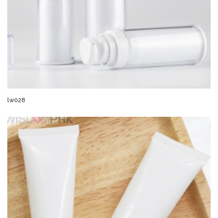
lw028