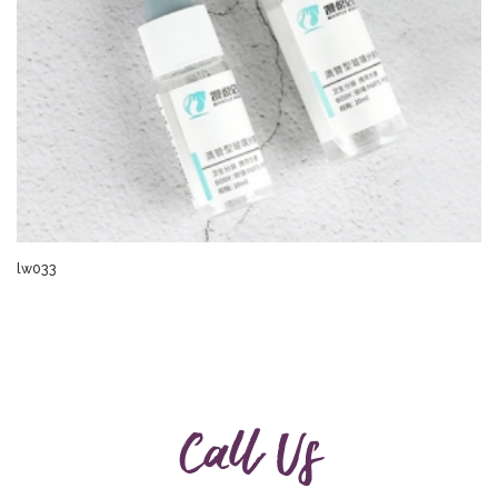
lw033
Call Us