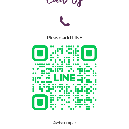
Call Us
Please add LINE
@wisdompak