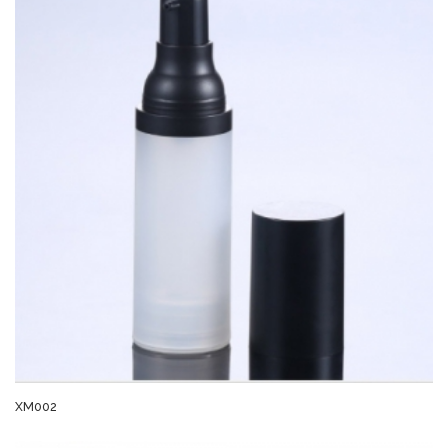
XM002