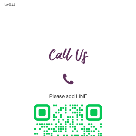
lw014
Call Us
Please add LINE