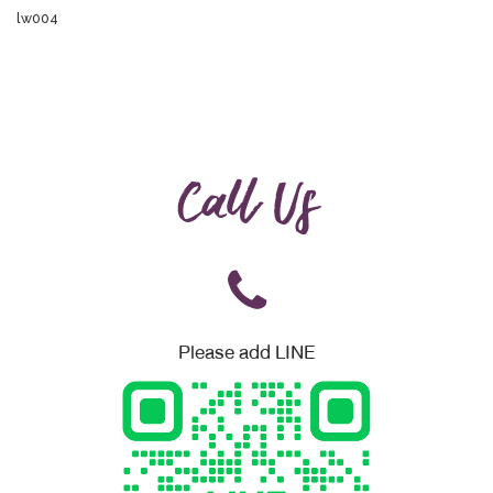
lw004
Call Us
Please add LINE