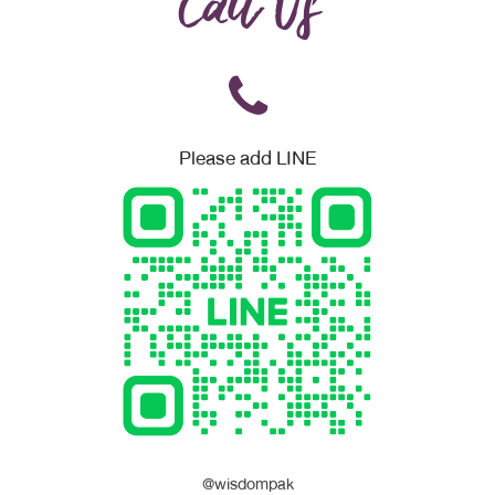
Call Us
Please add LINE
@wisdompak