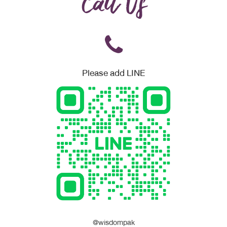
Call Us
Please add LINE
@wisdompak