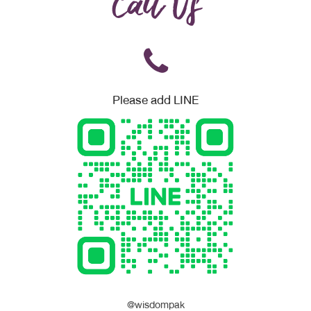
Call Us
Please add LINE
@wisdompak