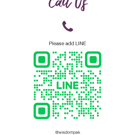
Call Us
Please add LINE
@wisdompak