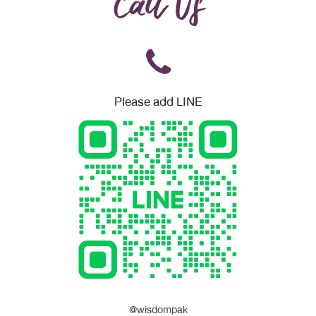
Call Us
Please add LINE
@wisdompak