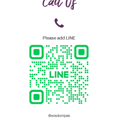
Call Us
Please add LINE
@wisdompak