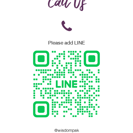
Call Us
Please add LINE
@wisdompak