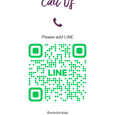
Call Us
Please add LINE
@wisdompak