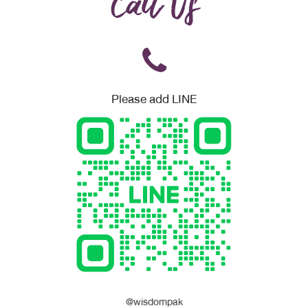
Call Us
Please add LINE
@wisdompak