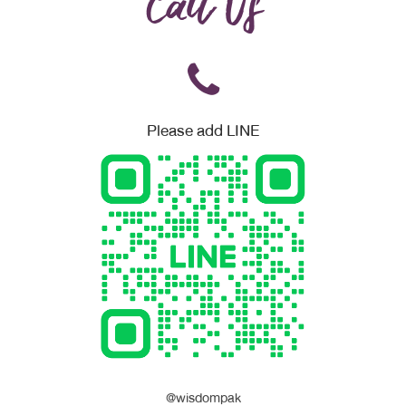
Call Us
Please add LINE
@wisdompak