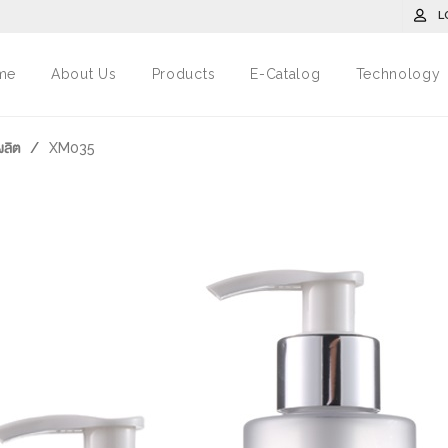
L
me
About Us
Products
E-Catalog
Technology
งผลิต
/
XM035