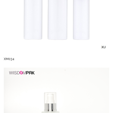
XM034