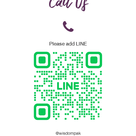
Call Us
Please add LINE
@wisdompak