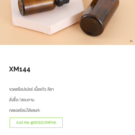
XM144
ขวดดร๊อปเปอร์ เนื้อแก้ว สีชา
สั่งซื้อ/สอบถาม
กดแอดไลน์ได้เลยค่ะ
Add Me @WISDOMPAK