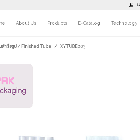
L
me
About Us
Products
E-Catalog
Technology
มสำเร็จรูป / Finished Tube
/
XYTUBE003