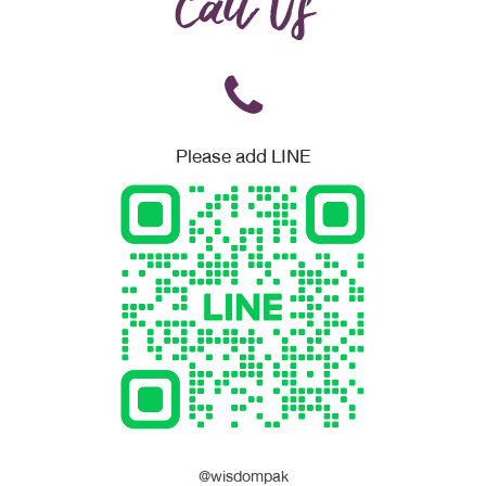
Call Us
Please add LINE
@wisdompak