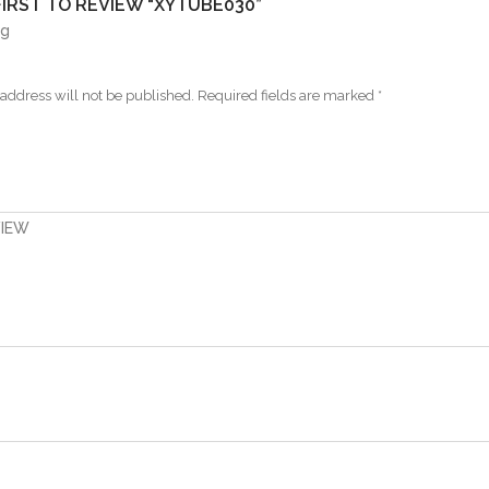
FIRST TO REVIEW “XYTUBE030”
ng
address will not be published.
Required fields are marked
*
VIEW