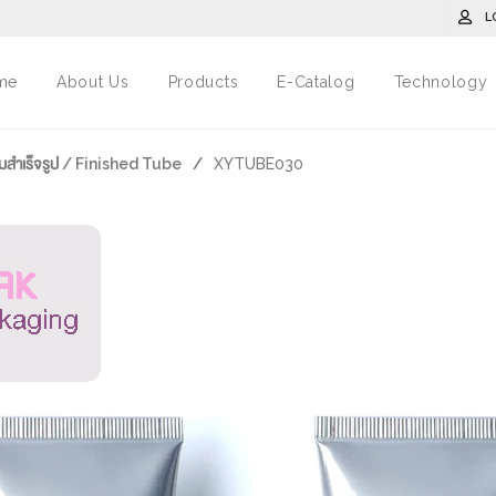
L
me
About Us
Products
E-Catalog
Technology
มสำเร็จรูป / Finished Tube
/
XYTUBE030