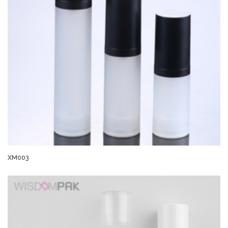
XM003