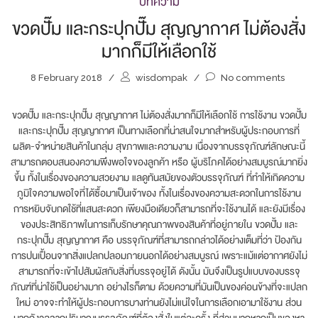
บทความ
ขวดปั๊ม และกระปุกปั๊ม สุญญากาศ ไม่ต้องสั่ง
มากก็มีให้เลือกใช้
8 February 2018
/
wisdompak
/
No comments
ขวดปั๊ม และกระปุกปั๊ม สุญญากาศ ไม่ต้องสั่งมากก็มีให้เลือกใช้ การใช้งาน ขวดปั้ม
และกระปุกปั๊ม สุญญากาศ เป็นทางเลือกที่น่าสนใจมากสำหรับผู้ประกอบการที่
ผลิต-จำหน่ายสินค้าในกลุ่ม สุขภาพและความงาม เนื่องจากบรรจุภัณฑ์ลักษณะนี้
สามารถตอบสนองความพึงพอใจของลูกค้า หรือ ผู้บริโภคได้อย่างสมบูรณ์มากยิ่ง
ขึ้น ทั้งในเรื่องของความสวยงาม แลดูทันสมัยของตัวบรรจุภัณฑ์ ที่ทำให้เกิดความ
ภูมิใจความพอใจที่ได้ซื้อมาเป็นเจ้าของ ทั้งในเรื่องของความสะดวกในการใช้งาน
การหยิบจับกดใช้ที่แสนสะดวก เพียงมือเดียวก็สามารถที่จะใช้งานได้ และยังมีเรื่อง
ของประสิทธิภาพในการเก็บรักษาคุณภาพของสินค้าที่อยู่ภายใน ขวดปั้ม และ
กระปุกปั๊ม สุญญากาศ คือ บรรจุภัณฑ์ที่สามารถกล่าวได้อย่างเต็มที่ว่า ป้องกัน
การปนเปื้อนจากสิ่งแปลกปลอมภายนอกได้อย่างสมบูรณ์ เพราะแม้แต่อากาศยังไม่
สามารถที่จะเข้าไปสัมผัสกับสิ่งที่บรรจุอยู่ได้ ดังนั้น มันจึงเป็นรูปแบบของบรรจุ
ภัณฑ์ที่น่าใช้เป็นอย่างมาก อย่างไรก็ตาม ด้วยความที่มันเป็นของค่อนข้างที่จะแปลก
ใหม่ อาจจะทำให้ผู้ประกอบการบางท่านยังไม่แน่ใจในการเลือกเอามาใช้งาน ส่วน