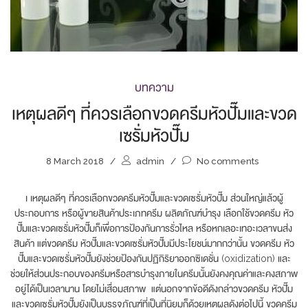
บทความ
เหตุผลดีๆ ที่ควรเลือกขวดครีมหัวปั๊มและขวด
เซรั่มหัวปั๊ม
8 March 2018
/
admin
/
No comments
เ เหตุผลดีๆ ที่ควรเลือกขวดครีมหัวปั๊มและขวดเซรั่มหัวปั๊ม ส่วนใหญ่แล้วผู้
ประกอบการ หรือผู้ขายสินค้าประเภทครีม ผลิตภัณฑ์บำรุง เลือกใช้ขวดครีม หัว
ปั๊มและขวดเซรั่มหัวปั๊มก็เพื่อการป้องกันการรั่วไหล หรือหกเลอะเทอะเวลาขนส่ง
สินค้า แต่ขวดครีม หัวปั๊มและขวดเซรั่มหัวปั๊มมีประโยชน์มากกว่านั้น ขวดครีม หัว
ปั๊มและขวดเซรั่มหัวปั๊มยังช่วยป้องกันปฏิกิริยาออกซิเดชั่น (oxidization) และ
ช่วยให้ส่วนประกอบของครีมหรือสารบำรุงภายในครีมนั้นยังคงคุณค่าและคงสภาพ
อยู่ได้เป็นเวลานาน โดยไม่เสื่อมสภาพ แต่นอกจากข้อดีดังกล่าวขวดครีม หัวปั๊ม
และขวดเซรั่มหัวปั๊มยังเป็นบรรจุภัณฑ์ที่เป็นที่นิยมก็ด้วยเหตุผลดังต่อไปนี้ ขวดครีม