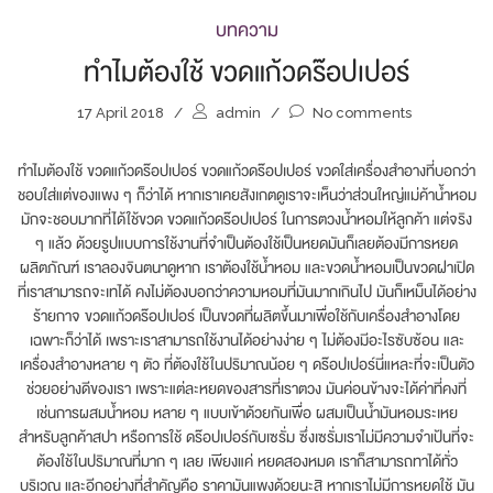
บทความ
ทำไมต้องใช้ ขวดแก้วดร๊อปเปอร์
17 April 2018
/
admin
/
No comments
ทำไมต้องใช้ ขวดแก้วดร๊อปเปอร์ ขวดแก้วดร๊อปเปอร์ ขวดใส่เครื่องสำอางที่บอกว่า
ชอบใส่แต่ของแพง ๆ ก็ว่าได้ หากเราเคยสังเกตดูเราจะเห็นว่าส่วนใหญ่แม่ค้าน้ำหอม
มักจะชอบมากที่ได้ใช้ขวด ขวดแก้วดร๊อปเปอร์ ในการตวงน้ำหอมให้ลูกค้า แต่จริง
ๆ แล้ว ด้วยรูปแบบการใช้งานที่จำเป็นต้องใช้เป็นหยดมันก็เลยต้องมีการหยด
ผลิตภัณฑ์ เราลองจินตนาดูหาก เราต้องใช้น้ำหอม และขวดน้ำหอมเป็นขวดฝาเปิด
ที่เราสามารถจะเทได้ คงไม่ต้องบอกว่าความหอมที่มันมากเกินไป มันก็เหม็นได้อย่าง
ร้ายกาจ ขวดแก้วดร๊อปเปอร์ เป็นขวดที่ผลิตขึ้นมาเพื่อใช้กับเครื่องสำอางโดย
เฉพาะก็ว่าได้ เพราะเราสามารถใช้งานได้อย่างง่าย ๆ ไม่ต้องมีอะไรซับซ้อน และ
เครื่องสำอางหลาย ๆ ตัว ที่ต้องใช้ในปริมาณน้อย ๆ ดร๊อปเปอร์นี่แหละที่จะเป็นตัว
ช่วยอย่างดีของเรา เพราะแต่ละหยดของสารที่เราตวง มันค่อนข้างจะได้ค่าที่คงที่
เช่นการผสมน้ำหอม หลาย ๆ แบบเข้าด้วยกันเพื่อ ผสมเป็นน้ำมันหอมระเหย
สำหรับลูกค้าสปา หรือการใช้ ดร๊อปเปอร์กับเซรั่ม ซึ่งเซรั่มเราไม่มีความจำเป้นที่จะ
ต้องใช้ในปริมาณที่มาก ๆ เลย เพียงแค่ หยดสองหมด เราก็สามารถทาได้ทั่ว
บริเวณ และอีกอย่างที่สำคัญคือ ราคามันแพงด้วยนะสิ หากเราไม่มีการหยดใช้ มัน