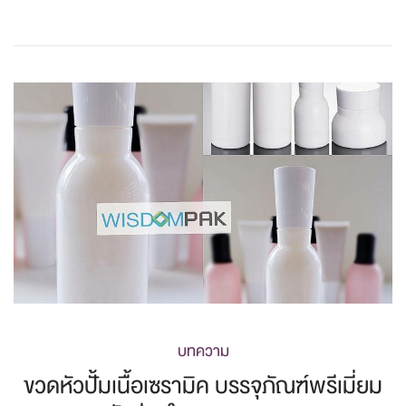
บทความ
ขวดหัวปั้มเนื้อเซรามิค บรรจุภัณฑ์พรีเมี่ยม