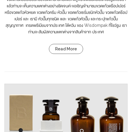
แล้วท่านจะเห็นความแตกต่างอย่างชัดเจนค่ะขอเชิญเข้ามาชมขวดแก้วดร๊อปเปอร์
หรือขวดแก้วหัวหยด ขวดแก้วครีม หัวปั๊ม ขอดแก้วเซรั่มชนิกหัวปั๊ม ขวดแก้วดร๊อป
เปอร์ และ เรามี หัวปั๊มทุกชนิด เและ ขวดแก้วหัวปั๊ม และกระปุกแก้วปั๊ม
สุญญากาศ เกรดพรีเมียมจากประเทศ ใต้หวัน ของ Wisdompak ที่โชว์รูม เรา
ท่านจะสัมผัสความแตกต่างจากสินค้าจาก ประเทศ
Read More