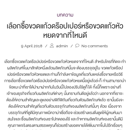
บทความ
เลือกซื้อขวดแก้วดร๊อปเปอร์หรือขวดแก้วหัว
หยดจากที่ไหนดี
9 April 2018
/
admin
/
No comments
เลือกซื้อขวดแก้วดร๊อปเปอร์หรือขวดแก้วหัวหยดจากที่ไหนดี สำหรับใครที่คิดจะทำ
ผลิตภัณฑ์ขึ้นมาสักตัวหนึ่งแล้วผลิตภัณฑ์นั้นจะต้องบรรจุอยู่ใน ขวดแก้วดร๊อป
เปอร์หรือขวดแก้วหัวหยดและท่านก็กำลังหาข้อมูลเกี่ยวกับแหล่งซื้อขายหรือวิธี
การเลือกซื้อขวดแก้วดร๊อปเปอร์หรือขวดแก้วหัวหยดนี้อยู่แล้วล่ะก็ ท่านสามารถนำ
ข้อแนะนำที่เราได้นำมาฝากกันในวันนี้ไปลองปรับใช้ดูก็ได้ ทั้งนี้ก็เพราะอย่างที่
เจ้าของธุรกิจเกี่ยวกับผลิตภัณฑ์ต่างๆ นั้นทราบกันดีอยู่แล้วว่า นอกจากที่เราจะ
ต้องให้ความสำคัญและดูแลอย่างพิถีพิถันเกี่ยวกับตัวผลิตภัณฑ์แล้ว เรานั้นยังจะ
ต้องให้ความสำคัญเกี่ยวกับตัวบรรจุภัณฑ์ของผลิตภัณฑ์นั้นๆ ด้วย เนื่องจาก
บรรจุภัณฑ์ที่ดูดีมีคุณภาพมีควาน่าเชื่อถือจะช่วยสร้างแรงดึงดูดให้ผู้คนหันมา
สนใจและซื้อผลิตภัณฑ์ของเราไปทดลองใช้ และถ้าหากผลิตภัณฑ์ของเรานั้นดีมี
คุณภาพจริงตรงตามสรรพคุณก็ช่วยสร้างยอดขายได้เพิ่มมากขึ้นไปอีกเรื่อยๆ