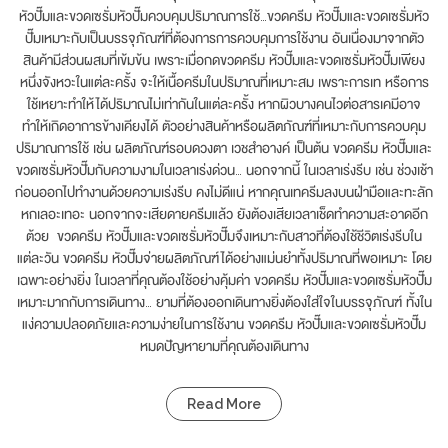
หัวปั๊มและขวดเซรั่มหัวปั๊มควบคุมปริมาณการใช้…ขวดครีม หัวปั๊มและขวดเซรั่มหัว
ปั๊มเหมาะกับเป็นบรรจุภัณฑ์ที่ต้องการการควบคุมการใช้งาน อันเนื่องมาจากตัว
สินค้ามีส่วนผสมที่เข้มข้น เพราะเมื่อกดขวดครีม หัวปั๊มและขวดเซรั่มหัวปั๊มเพียง
หนึ่งจังหวะในแต่ละครั้ง จะให้เนื้อครีมในปริมาณที่เหมาะสม เพราะการเท หรือการ
ใช้เหยาะทำให้ได้ปริมาณไม่เท่ากันในแต่ละครั้ง หากผิวบางคนไวต่อสารเคมีอาจ
ทำให้เกิดอาการข้างเคียงได้ ตัวอย่างสินค้าหรือผลิตภัณฑ์ที่เหมาะกับการควบคุม
ปริมาณการใช้ เช่น ผลิตภัณฑ์รอบดวงตา เวชสำอางค์ เป็นต้น ขวดครีม หัวปั๊มและ
ขวดเซรั่มหัวปั๊มกับความงามในเวลาเร่งด่วน… นอกจากนี้ ในเวลาเร่งรีบ เช่น ช่วงเช้า
ก่อนออกไปทำงานด้วยความเร่งรีบ คงไม่ดีแน่ หากคุณเทครีมลงบนฝ่ามือและทะลัก
หกเลอะเทอะ นอกจากจะเสียดายครีมแล้ว ยังต้องเสียเวลาเช็ดทำความสะอาดอีก
ต้วย ขวดครีม หัวปั๊มและขวดเซรั่มหัวปั๊มจึงเหมาะกับสาวที่ต้องใช้ชีวิตเร่งรีบใน
แต่ละวัน ขวดครีม หัวปั๊มจ่ายผลิตภัณฑ์ได้อย่างแม่นยำทั้งปริมาณที่พอเหมาะ โดย
เฉพาะอย่างยิ่ง ในเวลาที่คุณต้องใช้อย่างคุ้มค่า ขวดครีม หัวปั๊มและขวดเซรั่มหัวปั๊ม
เหมาะมากกับการเดินทาง… ยามที่ต้องออกเดินทางยิ่งต้องใส่ใจในบรรจุภัณฑ์ ทั้งใน
แง่ความปลอดภัยและความง่ายในการใช้งาน ขวดครีม หัวปั๊มและขวดเซรั่มหัวปั๊ม
หมดปัญหายามที่คุณต้องเดินทาง
Read More