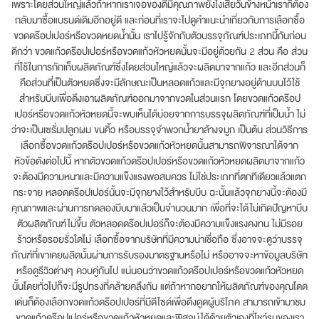
เพราะโดยส่วนใหญ่แล้วถ้าหากเราเจอของดีมีคุณภาพยังไงเสียวันข้างหน้าเราก็ต้อง
กลับมาซื้อแบรนด์เดิมอีกอยู่ดี และก่อนที่เราจะไปดูคำแนะนำเกี่ยวกับการเลือกซื้อ
ขวดดร๊อปเปอร์หรือขวดหยดน้ำนั้น เราไปรู้จักกับตัวบรรจุภัณฑ์ประเภทนี้กันก่อน
ดีกว่า ขวดแก้วดร๊อปเปอร์หรือขวดแก้วหัวหยดนั้นจะมีอยู่ด้วยกัน 2 ส่วน คือ ส่วน
ที่ใช้ในการกักเก็บผลิตภัณฑ์ซึ่งโดยส่วนใหญ่แล้วจะผลิตมาจากแก้ว และอีกส่วนก็
คือส่วนที่เป็นตัวหยดซึ่งจะมีลักษณะเป็นหลอดแก้วและมีจุกยางอยู่ด้านบนไว้ใช้
สำหรับบีบเพื่อดึงเอาผลิตภัณฑ์ออกมาจากขวดในส่วนแรก โดยขวดแก้วดร๊อป
เปอร์หรือขวดแก้วหัวหยดนี้จะพบเห็นได้บ่อยจากการบรรจุผลิตภัณฑ์ที่เป็นน้ำ ไม่
ว่าจะเป็นเซรั่มปลูกผม ขนคิ้ว หรือบรรจุจำพวกน้ำยาล้างจมูก เป็นต้น ส่วนวิธีการ
เลือกซื้อขวดแก้วดร๊อปเปอร์หรือขวดแก้วหัวหยดนั้นสามารถพิจารณาได้จาก
หัวข้อดังต่อไปนี้ หากตัวขวดแก้วดร๊อปเปอร์หรือขวดแก้วหัวหยดผลิตมาจากแก้ว
จะต้องมีความหนาและมีความแข็งแรงพอสมควร ไม่ใช่ประเภทที่ตกทีเดียวแล้วแตก
กระจาย หลอดดร๊อปเปอร์นั้นจะมีจุกยางไว้สำหรับบีบ ฉะนั้นแล้วจุกยางนี้จะต้องมี
คุณภาพและผ่านการทดลองบีบมาแล้วเป็นจำนวนมาก เพื่อที่จะได้ไม่เกิดปัญหาบีบ
ตัวผลิตภัณฑ์ไม่ขึ้น ตัวหลอดดร๊อปเปอร์ก็จะต้องมีความแข็งแรงคงทน ไม่มีรอย
ร้าวหรือรอยรั่วใดไม่ เลือกซื้อจากบริษัทที่มีความน่าเชื่อถือ ซึ่งอาจจะดูว่าบรรจุ
ภัณฑ์ที่เขาเคยผลิตนั้นผ่านการรับรองมาตรฐานหรือไม่ หรืออาจจะหาข้อมูลบริษัท
หรือดูรีวิวต่างๆ ควบคู่กันไป แน่นอนว่าขวดแก้วดร๊อปเปอร์หรือขวดแก้วหัวหยด
นั้นโดยทั่วไปก็จะมีรูปทรงที่คล้ายคลึงกัน แต่ถ้าหากอยากให้ผลิตภัณฑ์ของคุณโดด
เด่นก็ต้องเลือกขวดแก้วดร๊อปเปอร์ที่มีดีไซด์เพื่อดึงดูดผู้บริโภค สามารถเข้ามาชม
ขวดแก้วดร๊อปเปอร์หรือขวดแก้วหัวหยดและพิสูจน์ได้ด้วยตัวเองที่โชว์รูมของเรา