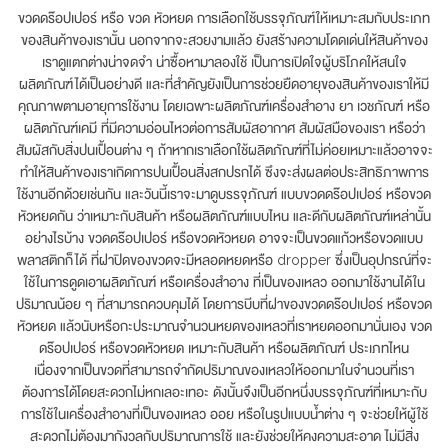
ขวดดร๊อปเปอร์ หรือ ขวด หัวหยด การเลือกใช้บรรจุภัณฑ์ให้เหมาะสมกับประเภท
ของสินค้าของเรานั้น นอกจากจะสวยงามแล้ว ยังสร้างความโดดเด่นให้สินค้าของ
เราดูแตกต่างน่าจดจำ น่าซื้อหามาลองใช้ เป็นการเปิดใจผู้บริโภคให้สนใจ
ผลิตภัณฑ์ได้เป็นอย่างดี และที่สำคัญยังเป็นการช่วยยืดอายุของสินค้าของเราให้มี
คุณภาพตามอายุการใช้งาน โดยเฉพาะผลิตภัณฑ์เครื่องสำอาง ยา เวชภัณฑ์ หรือ
ผลิตภัณฑ์เคมี ที่มีความอ่อนไหวต่อการสัมผัสอากาศ สัมผัสมือของเรา หรือว่า
สัมผัสกับสิ่งปนเปื้อนต่าง ๆ ถ้าหากเราเลือกใช้ผลิตภัณฑ์ที่ไม่ค่อยเหมาะแล้วอาจจะ
ทำให้สินค้าของเราเกิดการปนเปื้อนสิ่งสกปรกได้ ซึงจะส่งผลต่อประสิทธิภาพการ
ใช้งานอีกด้วยเช่นกัน และวันนี้เราจะมาดูบรรจุภัณฑ์ แบบขวดดร๊อปเปอร์ หรือขวด
หัวหยดกัน ว่าเหมาะกับสินค้า หรือผลิตภัณฑ์แบบไหน และดีกับผลิตภัณฑ์เหล่านั้น
อย่างไรบ้าง ขวดดร๊อปเปอร์ หรือขวดหัวหยด อาจจะเป็นขวดแก้วหรือขวดแบบ
พลาสติกก็ได้ ที่ฝาปิดของขวดจะมีหลอดหยดหรือ dropper ซึ่งเป็นอุปกรณ์ที่จะ
ใช้ในการดูดเอาผลิตภัณฑ์ หรือเครื่องสำอาง ที่เป็นของเหลว ออกมาใช้งานได้ใน
ปริมาณน้อย ๆ ที่สามารถควบคุมได้ โดยการบีบที่ฝาของขวดดร๊อปเปอร์ หรือขวด
หัวหยด แล้วนับหรือกะประมาณจำนวนหยดของเหลวที่เราหยดออกมานั่นเอง ขวด
ดร๊อปเปอร์ หรือขวดหัวหยด เหมาะกับสินค้า หรือผลิตภัณฑ์ ประเภทไหน
เนื่องจากเป็นขวดที่สามารถจำกัดปริมาณของเหลวให้ออกมาในจำนวนที่เรา
ต้องการได้โดยสะดวกไม่หกเลอะเทอะ ดังนั้นจึงเป็นอีกหนึ่งบรรจุภัณฑ์ที่เหมาะกับ
การใช้ในเครื่องสำอางที่เป็นของเหลว ออย หรือในรูปแบบน้ำต่าง ๆ จะช่วยให้ผู้ใช้
สะดวกไม่ต้องมากังวลกับปริมาณการใช้ และยังช่วยให้คงความสะอาด ไม่มีสิ่ง