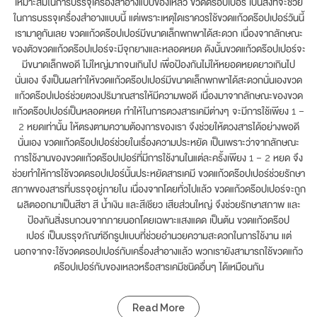
เหมาะสมในการบรรจุเครื่องสำอางแบบของเหลว ขวดดร๊อปเปอร์ เป็นสิ่งที่จะช่วย
ในการบรรจุเครื่องสำอางแบบนี้ แต่เพราะเหตุใดเราควรใช้ขวดแก้วดร๊อปเปอร์วันนี้
เรามาดูกันเลย ขวดแก้วดร๊อปเปอร์มีขนาดเล็กพกพาได้สะดวก เนื่องจากลักษณะ
ของตัวขวดแก้วดร๊อปเปอร์จะมีจุกยางและหลอดหยด ดังนั้นขวดแก้วดร๊อปเปอร์จะ
มีขนาดเล็กพอดี ไม่ใหญ่มากจนเกินไป เพื่อป้องกันไม่ให้หยอดหยดยาวเกินไป
นั่นเอง จึงเป็นผลทำให้ขวดแก้วดร๊อปเปอร์มีขนาดเล็กพกพาได้สะดวกนั่นเองขวด
แก้วดร๊อปเปอร์ช่วยตวงปริมาณสารให้มีความพอดี เนื่องมาจากลักษณะของขวด
แก้วดร๊อปเปอร์เป็นหลอดหยด ทำให้ในการตวงสารเคมีต่างๆ จะมีการใช้เพียง 1 –
2 หยดเท่านั้น ให้ตรงตามความต้องการของเรา จึงช่วยให้ตวงสารได้อย่างพอดี
นั่นเอง ขวดแก้วดร๊อปเปอร์ช่วยในเรื่องความประหยัด เป็นเพราะว่าจากลักษณะ
การใช้งานของขวดแก้วดร๊อปเปอร์ที่มีการใช้งานในแต่ละครั้งเพียง 1 – 2 หยด จึง
ช่วยทำให้การใช้ขวดดรอปเปอร์นั้นประหยัดสารเคมี ขวดแก้วดร๊อปเปอร์ช่วยรักษา
สภาพของสารที่บรรจุอยู่ภายใน เนื่องจากโดยทั่วไปแล้ว ขวดแก้วดร๊อปเปอร์จะถูก
ผลิตออกมาเป็นสีชา สี น้ำเงิน และสีเชียว เสียส่วนใหญ่ จึงช่วยรักษาสภาพ และ
ป้องกันสิ่งรบกวนจากภายนอกโดยเฉพาะแสงแดด เป็นต้น ขวดแก้วดร๊อป
เปอร์ เป็นบรรุจภัณฑ์อีกรูปแบบที่ช่วยอำนวยความสะดวกในการใช้งาน แต่
นอกจากจะใช้ขวดดรอปเปอร์กับเครื่องสำอางแล้ว พวกเรายังสามารถใช้ขวดแก้ว
ดร๊อปเปอร์กับของเหลวหรือสารเคมีชนิดอื่นๆ ได้เหมือนกัน
Read More