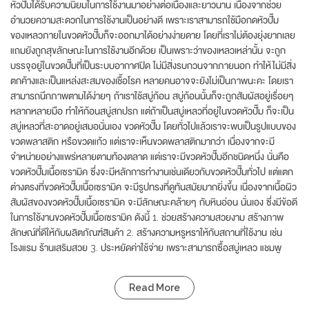
หัวปั๊มได้รับความนิยมในการใช้งานมาอย่างต่อเนื่องและยาวนาน เนื่องจากช่วย
อำนวยความสะดวกในการใช้งานเป็นอย่างดี เพราะเราสามารถใช้มือกดหัวปั๊ม
ของเหลวภายในขวดหัวปั๊มก็จะออกมาได้อย่างง่ายดาย โดยที่เราไม่ต้องยุ่งยากเลย
แถมยังถูกสุขลักษณะในการใช้งานอีกด้วย เป็นเพราะว่าของเหลวเหล่านั้น จะถูก
บรรจุอยู่ในขวดปั๊มที่เป็นระบบอากาศปิด ไม่มีสิ่งรบกวนจากภายนอก ทำให้ไม่มีสิ่ง
ตกค้างและเป็นแหล่งสะสมของเชื้อโรค หลายคนอาจจะยังไม่เป็นภาพนะคะ โดยเรา
สามารถนึกภาพตามได้ง่ายๆ ถ้าเราใช้สบู่ก้อน สบู่ก้อนนั้นก็จะถูกสัมผัสอยู่เรื่อยๆ
หลากหลายมือ ทำให้ก้อนสบู่สกปรก แต่ถ้าเป็นสบู่เหลวที่อยู่ในขวดหัวปั๊ม ก็จะเป็น
สบู่เหลวที่สะอาดอยู่เสมอนั่นเอง ขวดหัวปั๊ม โดยทั่วไปแล้วเราจะพบเป็นรูปแบบของ
ขวดพลาสติก หรือขวดแก้ว แต่เราจะเห็นขวดพลาสติกมากว่า เนื่องจากจะมี
จำหน่ายอย่างแพร่หลายตามท้องตลาด แต่เราจะมีขวดหัวปั๊มอีกชนิดหนึ่ง นั่นคือ
ขวดหัวปั๊มเนื้อเซรามิค ซึ่งจะมีหลักการทำงานเช่นเดียวกับขวดหัวปั๊มทั่วไป แต่แตก
ต่างตรงที่ขวดหัวปั๊มเนื้อเซรามิค จะมีรูปทรงที่ดูทันสมัยมากยิ่งขึ้น เนื่องจากเนื้อผิว
สัมผัสของขวดหัวปั๊มเนื้อเซรามิค จะมีลักษณะคล้ายๆ กับหินอ่อน นั่นเอง ซึ่งมีข้อดี
ในการใช้งานขวดหัวปั๊มเนื้อเซรามิค ดังนี้ 1. ช่วยสร้างความสวยงาม สร้างภาพ
ลักษณ์ที่ดีให้กับผลิตภัณฑ์สินค้า 2. สร้างความหรูหราให้กับสถานที่ใช้งาน เช่น
โรงแรม ร้านเสริมสวย 3. ประหยัดค่าใช้จ่าย เพราะสามารถซื้อสบู่เหลว แชมพู
Read More