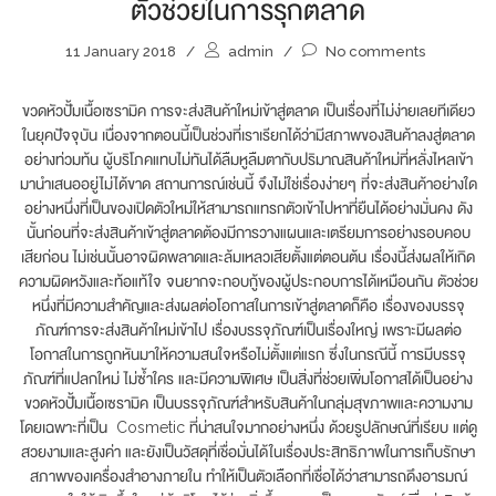
ตัวช่วยในการรุกตลาด
11 January 2018
/
admin
/
No comments
ขวดหัวปั้มเนื้อเซรามิค การจะส่งสินค้าใหม่เข้าสู่ตลาด เป็นเรื่องที่ไม่ง่ายเลยทีเดียว
ในยุคปัจจุบัน เนื่องจากตอนนี้เป็นช่วงที่เราเรียกได้ว่ามีสภาพของสินค้าลงสู่ตลาด
อย่างท่วมท้น ผู้บริโภคแทบไม่ทันได้ลืมหูลืมตากับปริมาณสินค้าใหม่ที่หลั่งไหลเข้า
มานำเสนออยู่ไม่ได้ขาด สถานการณ์เช่นนี้ จึงไม่ใช่เรื่องง่ายๆ ที่จะส่งสินค้าอย่างใด
อย่างหนึ่งที่เป็นของเปิดตัวใหม่ให้สามารถแทรกตัวเข้าไปหาที่ยืนได้อย่างมั่นคง ดัง
นั้นก่อนที่จะส่งสินค้าเข้าสู่ตลาดต้องมีการวางแผนและเตรียมการอย่างรอบคอบ
เสียก่อน ไม่เช่นนั้นอาจผิดพลาดและล้มเหลวเสียตั้งแต่ตอนต้น เรื่องนี้ส่งผลให้เกิด
ความผิดหวังและท้อแท้ใจ จนยากจะกอบกู้ของผู้ประกอบการได้เหมือนกัน ตัวช่วย
หนึ่งที่มีความสำคัญและส่งผลต่อโอกาสในการเข้าสู่ตลาดก็คือ เรื่องของบรรจุ
ภัณฑ์การจะส่งสินค้าใหม่เข้าไป เรื่องบรรจุภัณฑ์เป็นเรื่องใหญ่ เพราะมีผลต่อ
โอกาสในการถูกหันมาให้ความสนใจหรือไม่ตั้งแต่แรก ซึ่งในกรณีนี้ การมีบรรจุ
ภัณฑ์ที่แปลกใหม่ ไม่ซ้ำใคร และมีความพิเศษ เป็นสิ่งที่ช่วยเพิ่มโอกาสได้เป็นอย่าง
ขวดหัวปั้มเนื้อเซรามิค เป็นบรรจุภัณฑ์สำหรับสินค้าในกลุ่มสุขภาพและความงาม
โดยเฉพาะที่เป็น Cosmetic ที่น่าสนใจมากอย่างหนึ่ง ด้วยรูปลักษณ์ที่เรียบ แต่ดู
สวยงามและสูงค่า และยังเป็นวัสดุที่เชื่อมั่นได้ในเรื่องประสิทธิภาพในการเก็บรักษา
สภาพของเครื่องสำอางภายใน ทำให้เป็นตัวเลือกที่เชื่อได้ว่าสามารถดึงอารมณ์