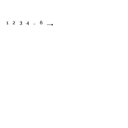
1
2
3
4
…
6
©2022 WISDOMPAK | All Rights Reserved.
FACEBOOK
INSTAGRAM