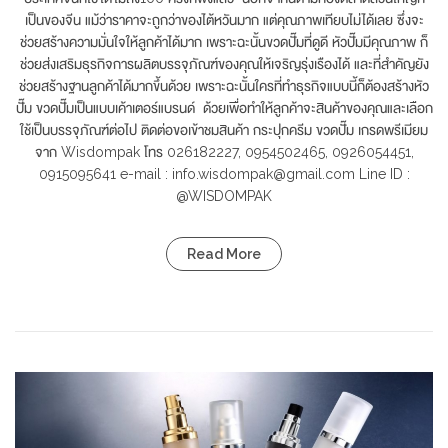
เป็นของจีน แม้ว่าราคาจะถูกว่าของไต้หวันมาก แต่คุณภาพเทียบไม่ได้เลย ซึ่งจะ
ช่วยสร้างความมั่นใจให้ลูกค้าได้มาก เพราะฉะนั้นขวดปั๊มที่ดูดี หัวปั๊มมีคุณภาพ ก็
ช่วยส่งเสริมธุรกิจการผลิตบรรจุภัณฑ์ของคุณให้เจริญรุ่งเรืองได้ และที่สำคัญยัง
ช่วยสร้างฐานลูกค้าได้มากขึ้นด้วย เพราะฉะนั้นใครที่ทำธุรกิจแบบนี้ก็ต้องสร้างหัว
ปั๊ม ขวดปั๊มเป็นแบบเค้าเตอร์แบรนด์ ด้วยเพื่อทำให้ลูกค้าจะสินค้าของคุณและเลือก
ใช้เป็นบรรจุภัณฑ์ต่อไป ติดต่อขอเข้าชมสินค้า กระปุกครีม ขวดปั๊ม เกรดพรีเมียม
จาก Wisdompak โทร 026182227, 0954502465, 0926054451,
0915095641 e-mail : info.wisdompak@gmail.com Line ID :
@WISDOMPAK
Read More