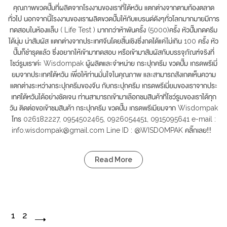
คุณภาพขวดปั๊มที่ผลิตจากโรงงานของเราที่ใต้หวัน แตกต่างจากตามท้องตลาด
ทั่วไป นอกจากนี้โรงงานของเราผลิตขวดปั๊มให้กับแบรนด์ดังๆทั่วโลกมากมายมีการ
ทดสอบในห้องแล็บ ( Life Test ) มากกว่าห้าพันครั้ง (5000)ครั้ง หัวปั๊มกดครีม
ได้นุ่ม น่าสัมผัส แตกต่างจากประเทศจีนโดยสิ้นเชิงซึ่งกดได้แค่ไม่เกิน 100 ครั้ง หัว
ปั๊มก็ชำรุดแล้ว ซึ่งอยากให้เข้ามาทดสอบ หรือเข้ามาสัมผัสกับบรรจุภัณฑ์จริงที่
โชว์รูมเราค่ะ Wisdompak ผู้ผลิตและจำหน่าย กระปุกครีม ขวดปั๊ม เกรดพรีเมี่
ยมจากประเทศใต้หวัน เพื่อให้ท่านมั่นใจในคุณภาพ และสามารถสังเกตเห็นความ
แตกต่างระหว่างกระปุกครีมของจีน กับกระปุกครีม เกรดพรีเมี่ยมของเราจากประ
เทศใต้หวันได้อย่างชัดเจน ท่านสามารถเข้ามาเลือกชมสินค้าที่โชว์รูมของเราได้ทุก
วัน ติดต่อขอเข้าชมสินค้า กระปุกครีม ขวดปั๊ม เกรดพรีเมียมจาก Wisdompak
โทร 026182227, 0954502465, 0926054451, 0915095641 e-mail :
info.wisdompak@gmail.com Line ID : @WISDOMPAK คลิ๊กเลย!!!
Read More
1
2