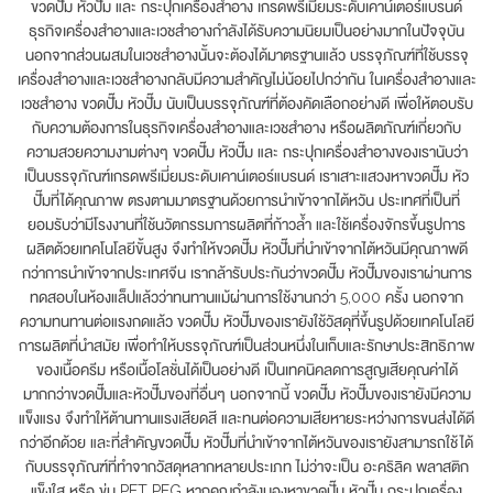
ขวดปั๊ม หัวปั๊ม และ กระปุกเครื่องสำอาง เกรดพรีเมี่ยมระดับเคาน์เตอร์แบรนด์
ธุรกิจเครื่องสำอางและเวชสำอางกำลังได้รับความนิยมเป็นอย่างมากในปัจจุบัน
นอกจากส่วนผสมในเวชสำอางนั้นจะต้องได้มาตรฐานแล้ว บรรจุภัณฑ์ที่ใช้บรรจุ
เครื่องสำอางและเวชสำอางกลับมีความสำคัญไม่น้อยไปกว่ากัน ในเครื่องสำอางและ
เวชสำอาง ขวดปั๊ม หัวปั๊ม นับเป็นบรรจุภัณฑ์ที่ต้องคัดเลือกอย่างดี เพื่อให้ตอบรับ
กับความต้องการในธุรกิจเครื่องสำอางและเวชสำอาง หรือผลิตภัณฑ์เกี่ยวกับ
ความสวยความงามต่างๆ ขวดปั๊ม หัวปั๊ม และ กระปุกเครื่องสำอางของเรานับว่า
เป็นบรรจุภัณฑ์เกรดพรีเมี่ยมระดับเคาน์เตอร์แบรนด์ เราเสาะแสวงหาขวดปั๊ม หัว
ปั๊มที่ได้คุณภาพ ตรงตามมาตรฐานด้วยการนำเข้าจากไต้หวัน ประเทศที่เป็นที่
ยอมรับว่ามีโรงงานที่ใช้นวัตกรรมการผลิตที่ก้าวล้ำ และใช้เครื่องจักรขึ้นรูปการ
ผลิตด้วยเทคโนโลยีขั้นสูง จึงทำให้ขวดปั๊ม หัวปั๊มที่นำเข้าจากไต้หวันมีคุณภาพดี
กว่าการนำเข้าจากประเทศจีน เรากล้ารับประกันว่าขวดปั๊ม หัวปั๊มของเราผ่านการ
ทดสอบในห้องแล็ปแล้วว่าทนทานแม้ผ่านการใช้งานกว่า 5,000 ครั้ง นอกจาก
ความทนทานต่อแรงกดแล้ว ขวดปั๊ม หัวปั๊มของเรายังใช้วัสดุที่ขึ้นรูปด้วยเทคโนโลยี
การผลิตที่นำสมัย เพื่อทำให้บรรจุภัณฑ์เป็นส่วนหนึ่งในเก็บและรักษาประสิทธิภาพ
ของเนื้อครีม หรือเนื้อโลชั่นได้เป็นอย่างดี เป็นเทคนิคลดการสูญเสียคุณค่าได้
มากกว่าขวดปั๊มและหัวปั๊มของที่อื่นๆ นอกจากนี้ ขวดปั๊ม หัวปั๊มของเรายังมีความ
แข็งแรง จึงทำให้ต้านทานแรงเสียดสี และทนต่อความเสียหายระหว่างการขนส่งได้ดี
กว่าอีกด้วย และที่สำคัญขวดปั๊ม หัวปั๊มที่นำเข้าจากไต้หวันของเรายังสามารถใช้ได้
กับบรรจุภัณฑ์ที่ทำจากวัสดุหลากหลายประเภท ไม่ว่าจะเป็น อะคริลิค พลาสติก
แข็งใส หรือ ขุ่น PET PEG หากคุณกำลังมองหาขวดปั๊ม หัวปั๊ม กระปุกเครื่อง