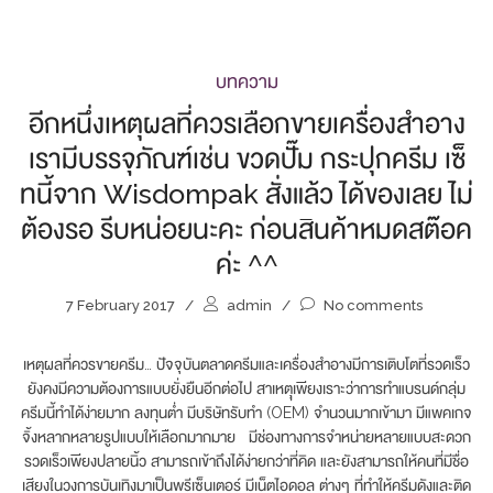
บทความ
อีกหนึ่งเหตุผลที่ควรเลือกขายเครื่องสำอาง
เรามีบรรจุภัณฑ์เช่น ขวดปั๊ม กระปุกครีม เซ็
ทนี้จาก Wisdompak สั่งแล้ว ได้ของเลย ไม่
ต้องรอ รีบหน่อยนะคะ ก่อนสินค้าหมดสต๊อค
ค่ะ ^^
7 February 2017
/
admin
/
No comments
เหตุผลที่ควรขายครีม… ปัจจุบันตลาดครีมและเครื่องสำอางมีการเติบโตที่รวดเร็ว
ยังคงมีความต้องการแบบยั่งยืนอีกต่อไป สาเหตุุเพียงเราะว่าการทำแบรนด์กลุ่ม
ครีมนี้ทำได้ง่ายมาก ลงทุนต่ำ มีบริษัทรับทำ (OEM) จำนวนมากเข้ามา มีแพคเกจ
จิ้งหลากหลายรูปแบบให้เลือกมากมาย มีช่องทางการจำหน่ายหลายแบบสะดวก
รวดเร็วเพียงปลายนิ้ว สามารถเข้าถึงได้ง่ายกว่าที่คิด และยังสามารถให้คนที่มีชื่อ
เสียงในวงการบันเทิงมาเป็นพรีเซ็นเตอร์ มีเน็ตไอดอล ต่างๆ ที่ทำให้ครีมดังและติด