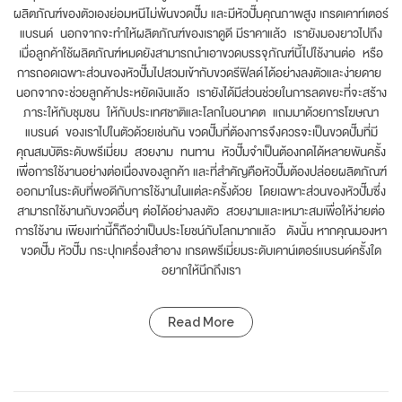
ผลิตภัณฑ์ของตัวเองย่อมหนีไม่พ้นขวดปั๊ม และมีหัวปั๊มคุณภาพสูง เกรดเคาท์เตอร์
แบรนด์ นอกจากจะทำให้ผลิตภัณฑ์ของเราดูดี มีราคาแล้ว เรายังมองยาวไปถึง
เมื่อลูกค้าใช้ผลิตภัณฑ์หมดยังสามารถนำเอาขวดบรรจุภัณฑ์นี้ไปใช้งานต่อ หรือ
การถอดเฉพาะส่วนของหัวปั๊มไปสวมเข้ากับขวดรีฟิลด์ได้อย่างลงตัวและง่ายดาย
นอกจากจะช่วยลูกค้าประหยัดเงินแล้ว เรายังได้มีส่วนช่วยในการลดขยะที่จะสร้าง
ภาระให้กับชุมชน ให้กับประเทศชาติและโลกในอนาคต แถมมาด้วยการโฆษณา
แบรนด์ ของเราไปในตัวด้วยเช่นกัน ขวดปั๊มที่ต้องการจึงควรจะเป็นขวดปั๊มที่มี
คุณสมบัติระดับพรีเมี่ยม สวยงาม ทนทาน หัวปั๊มจำเป็นต้องกดได้หลายพันครั้ง
เพื่อการใช้งานอย่างต่อเนื่องของลูกค้า และที่สำคัญคือหัวปั๊มต้องปล่อยผลิตภัณฑ์
ออกมาในระดับที่พอดีกับการใช้งานในแต่ละครั้งด้วย โดยเฉพาะส่วนของหัวปั๊มซึ่ง
สามารถใช้งานกับขวดอื่นๆ ต่อได้อย่างลงตัว สวยงามและเหมาะสมเพื่อให้ง่ายต่อ
การใช้งาน เพียงเท่านี้ก็ถือว่าเป็นประโยชน์กับโลกมากแล้ว ดังนั้น หากคุณมองหา
ขวดปั๊ม หัวปั๊ม กระปุกเครื่องสำอาง เกรดพรีเมี่ยมระดับเคาน์เตอร์แบรนด์ครั้งใด
อยากให้นึกถึงเรา
Read More