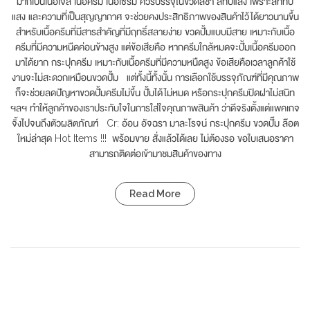
มากเป็นเนื้อเจล เนื้อครีม เนื้อเซรั่ม ควรบรรจุในขวดสีชา สีทึบแสง เพราะสีที่ทึบ
แสง และความที่เป็นสุญญากาศ จะช่วยคงประสิทธิภาพของสินค้าไว้ได้ยาวนานขึ้น
สำหรับเนื้อครีมที่มีสารสำคัญที่มีฤทธิ์สลายง่าย ขวดปั้มแบบมีสาย เหมาะกับเนื้อ
ครีมที่มีความหนืดค่อนข้างสูง แต่ข้อเสียคือ หากครีมใกล้หมดจะปั้มเนื้อครีมออก
มาได้ยาก กระปุกครีม เหมาะกับเนื้อครีมที่มีความหนืดสูง ข้อเสียคือเวลาลูกค้าใช้
งานจะไม่สะดวกเหมือนขวดปั้ม แต่ทั้งนี้ทั้งนั้น การเลือกใช้บรรจุภัณฑ์ที่มีคุณภาพ
ก็จะช่วยลดปัญหาขวดปั้มครีมไม่ขึ้น ปั้มได้ไม่หมด หรือกระปุกครีมปิดฝาไม่สนิท
ฯลฯ ทำให้ลูกค้าของเราประทับใจในการใส่ใจคุณภาพสินค้า ว่าดีจริงตั้งแต่แพคเกจ
จิ้งไปจนถึงตัวผลิตภัณฑ์ Cr: อ้อน อัจฉรา มาละโรจน์ กระปุกครีม ขวดปั๊ม ล๊อต
ใหม่ล่าสุด Hot Items !!! พร้อมขาย สั่งแล้วได้เลย ไม่ต้องรอ ขอใบเสนอราคา
สามารถติดต่อเข้ามาชมสินค้าของทาง
Read More