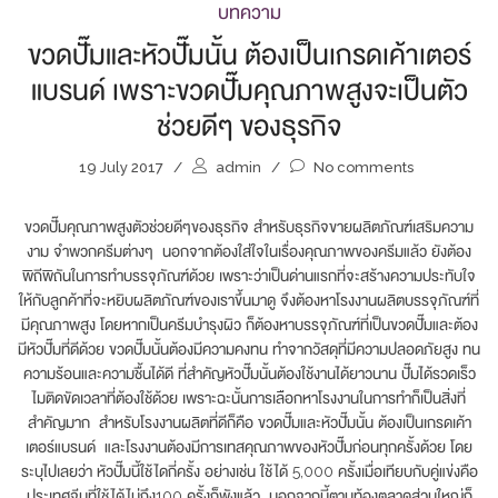
บทความ
ขวดปั๊มและหัวปั๊มนั้น ต้องเป็นเกรดเค้าเตอร์
แบรนด์ เพราะขวดปั๊มคุณภาพสูงจะเป็นตัว
ช่วยดีๆ ของธุรกิจ
19 July 2017
/
admin
/
No comments
ขวดปั๊มคุณภาพสูงตัวช่วยดีๆของธุรกิจ สำหรับธุรกิจขายผลิตภัณฑ์เสริมความ
งาม จำพวกครีมต่างๆ นอกจากต้องใส่ใจในเรื่องคุณภาพของครีมแล้ว ยังต้อง
พิถีพิถันในการทำบรรจุภัณฑ์ด้วย เพราะว่าเป็นด่านแรกที่จะสร้างความประทับใจ
ให้กับลูกค้าที่จะหยิบผลิตภัณฑ์ของเราขึ้นมาดู จึงต้องหาโรงงานผลิตบรรจุภัณฑ์ที่
มีคุณภาพสูง โดยหากเป็นครีมบำรุงผิว ก็ต้องหาบรรจุภัณฑ์ที่เป็นขวดปั๊มและต้อง
มีหัวปั๊มที่ดีด้วย ขวดปั๊มนั้นต้องมีความคงทน ทำจากวัสดุที่มีความปลอดภัยสูง ทน
ความร้อนและความชื้นได้ดี ที่สำคัญหัวปั๊มนั้นต้องใช้งานได้ยาวนาน ปั๊มได้รวดเร็ว
ไมติดขัดเวลาที่ต้องใช้ด้วย เพราะฉะนั้นการเลือกหาโรงงานในการทำก็เป็นสิ่งที่
สำคัญมาก สำหรับโรงงานผลิตที่ดีก็คือ ขวดปั๊มและหัวปั๊มนั้น ต้องเป็นเกรดเค้า
เตอร์แบรนด์ และโรงงานต้องมีการเทสคุณภาพของหัวปั๊มก่อนทุกครั้งด้วย โดย
ระบุไปเลยว่า หัวปั๊มนี้ใช้ไดกี่ครั้ง อย่างเช่น ใช้ได้ 5,000 ครั้งเมื่อเทียบกับคู่แข่งคือ
ประเทศจีนที่ใช้ได้ไม่ถึง100 ครั้งก็พังแล้ว นอกจากนี้ตามท้องตลาดส่วนใหญ่ก็