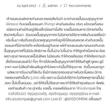
24 April 2017
/
admin
/
No comments
เจ้าของแบรนด์หลายท่านคงจะเคยสงสัยกันว่า ระหว่างขวดปั๊มแบบสุญญากาศ
(Airless) กับขวดปั๊มธรรมดา (Pump) ต่างกันตรงไหน จริงๆ แล้วขวดทั้งสอง
ชนิดความต่างมีกันอยู่เพียงเล็กน้อยเท่านั้นคือ ขวดปั๊มธรรมดาจะมีสายท่อเป็น
ตัวนำครีมขึ้นมา ส่วนขวดปั๊มสุญญากาศจะไม่มีสายท่อใช้อากาศดันก้นขวดเพื่อนำ
ครีมขึ้นมา ครีมที่บรรจุในขวดสุญญากศจึงถูกใช้ได้จนหมดขวด ต่างกับขวดปั๊ม
ธรรมดาที่มีสายท่อที่จะเหลือครีมอยู่ก้นขวด แต่เจ้าของแบรนด์บางคนเจอกับขวด
ปั๊มสุญญากาศที่ไม่มีประสิทธิภาพ ปั๊มขึ้นบ้าง ไม่ขึ้นบ้าง ทำให้ลูกค้าเบื่อหน่าย ด้วย
เพราะคุณภาพของขวดปั๊มไม่ดีพอ ไม่มีแรงส่ง ทำให้ขวดเสียบ่อย ทำให้เสียความน่า
เชื่อถือของแบรนด์ไป ทั้งๆ ที่การใส่ขวดปั๊มสุญญากาศทำให้สินค้าดูดี ดูแพง ดูมี
ราคา คงจะไม่ดีแน่ถ้าต้องเสียลูกค้าไปเพราะหัวปั๊มที่ไร้คุณภาพ หัวปั๊มของเราถูก
ผลิตมาจากโรงงานที่ไต้หวัน ซึ่งมีการตรวจสอบคุณภาพในทุกขั้นตอน มีการ
ทดสอบกดหัวปั๊มถึง 5,000 ครั้ง เพราะฉะนั้นมั่นใจได้ว่าจะไม่เกิดเหตุการณ์ปั๊มไม่
ออก ปั๊มไม่ขึ้นแน่นอน….อย่าให้หัวปั๊มไร้คุณภาพมาทำให้สินค้าคุณพังนะคะ ติดต่อ
ขอเข้าชมสินค้า กระปุกครีม ขวดปั๊ม เกรดพรีเมียมจาก Wisdompak โทร
026182227, 0954502465, 0926054451, 0915095641 e-mail :
info.wisdompak@gmail.com Line ID : @WISDOMPAK คลิ๊กเลย!!!