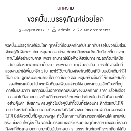
บทความ
ขวดปั๊ม..บรรจุภัณฑ์ช่วยโลก
3 August 2017
/
admin
/
No comments
ขวดปั๊ม..บรรจุภัณฑ์ช่วยโลก ทุกครั้งที่ซื้อผลิตภัณฑ์ประเภทที่บรรจุในขวดปั๊มส่วน
ตัวจะรู้สึกดีมากๆ ด้วยเหตุผลสองอย่าง ข้อแรกคือเราจะใช้ผลิตภัณฑ์ที่บรรจุอยู่
ภายในได้อย่างง่ายดาย เพราะสามารถใช้มือข้างเดียวในการเทผลิตภัณฑ์ใส่มือ
สะอาดไม่หกเลอะเทอะ เก็บง่าย พกพาง่าย และข้อสองคือ เราจะได้ขวดปั๊มที่
สวยงามน่าใช้เพิ่มมาอีก 1 ใบ เอาไว้ใช้งานกับผลิตภัณฑ์อื่นๆที่มีแบบชนิดเติมทำให้
ใช้งานง่าย ดูดีและประหยัดเงินได้มากทีเดียว ด้วยเหตุผลข้างต้นทำให้การซื้อสินค้า
ของตัวเองเปลี่ยนไป จากเดิมที่มองเพียงแค่การใช้งานของส่วนผลิตภัณฑ์ที่อยู่
ภายในและราคา แต่ทุกวันนี้นอกจากคุณสมบัติของผลิตภัณฑ์ ราคา แล้วยังต้อง
มองต่อไปถึงขวดบรรจุภัณฑ์ที่สามารถใช้งานเพื่อประโยชน์อย่างอื่นที่ตามมาได้
อย่างคุ้มค่า ยิ่งสภาพเศรษฐกิจในปัจจุบันที่ทั้งบีบทั้งรัดจนกระดิกตัวแทบไม่ได้
การประหยัดถือเป็นทางเลือกที่เหมาะสมที่สุดที่จะช่วยให้เราผ่านพ้นวิกฤตการเงิน
ไปได้ ยิ่งได้ขวดปั๊มที่มีคุณภาพสูง หัวปั๊มคุณภาพที่สามารถกดใช้งานได้หลายพัน
ครั้ง ซึ่งส่วนใหญ่จะเป็น ขวดปั๊มเกรดเคาเตอร์แบรนด์ ดังๆทั้งหลาย แล้ววันที่เรามา
ถึงจุดที่ต้องกลายสถานะมาเป็นผู้ประกอบการ บรรจุภัณฑ์แรกที่เราจะเลือกใช้กับ