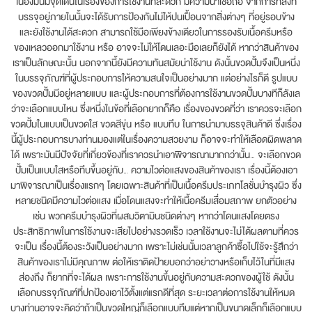
เนื่องมันมีจุดเด่นในเรื่องของการใช้งานที่สะดวก มีความน่าเชื่อถือ จากการที่สิ่งที่
บรรจุอยู่ภายในนั้นจะได้รับการป้องกันไม่ให้ปนเปื้อนจากสิ่งต่างๆ ที่อยู่รอบข้าง
และยังใช้งานได้สะดวก สามารถใช้มือเพียงข้างเดียวในการรองรับเนื้อครีมหรือ
ของเหลวออกมาใช้งาน หรือ อาจจะไม่ให้โดนเลอะมือเลยก็ยังได้ หากว่าสินค้าของ
เราเป็นลักษณะนั้น นอกจากนี้ยังมีความทันสมัยน่าใช้งาน ดังนั้นขวดปั้มจึงเป็นหนึ่ง
ในบรรจุภัณฑ์ที่ผู้ประกอบการให้ความสนใจเป็นอย่างมาก แต่อย่างไรก็ดี รูปแบบ
ของขวดปั้มมีอยู่หลายแบบ และผู้ประกอบการที่ต้องการใช้งานขวดปั้มบางทีก็ลังเล
ว่าจะเลือกแบบไหน ซึ่งหนึ่งในข้อที่เลือกยากก็คือ เรื่องของขวดที่ว่า เราควรจะเลือก
ขวดปั้มในแบบเป็นขวดใส ขวดสีขุ่น หรือ แบบทึบ ในการนำมาบรรจุสินค้าดี ซึ่งเรื่อง
นี้ผู้ประกอบการบางท่านมองแต่ในเรื่องความสวยงาม ก็อาจจะทำให้เลือดผิดพลาด
ได้ เพราะมันมีปัจจัยที่เกี่ยวข้องที่เราควรนำเอาพิจารณามากกว่านั้น… จะเลือกขวด
ปั้มเป็นแบบใสหรือทึบขึ้นอยู่กับ… ความไวต่อแสงของสินค้าของเรา เรื่องนี้ต้องเอา
มาพิจารณาเป็นเรื่องแรกๆ โดยเฉพาะสินค้าที่เป็นเนื้อครีมประเภทโลชั่นบำรุงผิว ซึ่ง
หลายชนิดมีความไวต่อแสง เมื่อโดนแสงจะทำให้เนื้อครีมเสื่อมสภาพ ยกตัวอย่าง
เช่น พวกครีมบำรุงผิวที่ผสมวิตามินชนิดต่างๆ หากว่าโดนแสงโดยตรง
ประสิทธิภาพในการใช้งานจะเสียไปอย่างรวดเร็ว เวลาใช้งานจะไม่ได้ผลตามที่ควร
จะเป็น เรื่องนี้ต้องระวังเป็นอย่างมาก เพราะไม่เช่นนั้นเวลาลูกค้าซื้อไปใช้จะรู้สึกว่า
สินค้าของเราไม่มีคุณภาพ ต่อให้เราติดป้ายบอกว่าอย่าวางหรือเก็บไว้ในที่มีแสง
ส่องถึง ก็ยากที่จะได้ผล เพราะการใช้งานขึ้นอยู่กับความสะดวกของผู้ใช้ ดังนั้น
เลือกบรรจุภัณฑ์ที่ปกป้องเอาไว้ตั้งแต่แรกดีที่สุด ระยะเวลาต่อการใช้งานให้หมด
บางท่านอาจจะคิดว่าถ้าเป็นขวดใหญ่ก็เลือกแบบทึบแต่หากเป็นขนาดเล็กก็เลือกแบบ