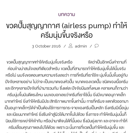
บทความ
ขวดปั๊มสุญญากาศ (airless pump) ทำให้
ครีมนุ่มขึ้นจริงหรือ
3 October 2016
/
admin
/
ขวดปั๊มสุญญากาศทำให้ครีมนุ่มขึ้นจริงหรือ จัดว่าเป็นอีกหนึ่งคำถามที่
ค่อนข้างน่าสนใจเลยทีเดียวสำหรับ ขวดปั๊มที่สามารถทำให้ครีมนุ่มขึ้นได้นั้นจริง
หรือไม่ ผมจึงขอตอบตามความจริงเลยว่า การที่ครีมที่เราใช้จะนุ่มขึ้นนั้นขึ้นอยู่กับ
ปัจจัยหลายอย่าง ไม่ว่าจะเป็นขนาดของหัวปั๊ม ขนาดของขวดปั๊ม ชนิดของเนื้อครีม
และอีกๆหลายปัจจัยที่นำมารวมกัน ซึ่งแต่ละปัจจัยมีผลทั้งหมด หลายคนก็ถามว่า
ครีมนุ่มขึ้นมันดีตรงไหน ผมขอบอกเลยว่าครีมที่เราใช้นั้น ยิ่งมีขนาดอนุภาคเล็ก
มากเท่าไหร่ ยิ่งทำให้ครีมมีประสิทธิภาพมากขึ้นเท่านั้น การที่ครีมจะแตกตัวออกมา
เป็นอนุภาคเล็กๆได้จำเป็นต้องใช้การการกระจายของครีมเป็นหลัก ยิ่งครีมมีเนื้อนุ่ม
และเนียนมากเท่าไหร่ ยิ่งซึมเข้าสู่ผิวได้มากขึ้นไปด้วย ซึ่งการจะทำให้ครีมนุ่มนั้นก็
นิยมใช้การเขย่าให้เข้ากัน หรือนำมาตีจนได้ที่นั้นเอง ซึ่งมันยุ่งยาก และอาจจะทำให้
ครีมเสื่อมคุณภาพลงไปได้ด้วย เพราะฉะนั้นการที่ขวดปั๊มทำให้ครีมนุ่มขึ้น และ