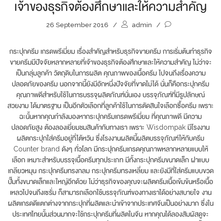
เจ้าของธุรกิจต้องศึกษาและให้ความสำคัญ
26 September 2016
/
admin
/
กระปุกครีม เกรดพรีเมี่ยม เรื่องสำคัญสำหรับธุรกิจขายครีม การเริ่มต้นทำธุรกิจ
ขายครีมมีปัจจัยหลากหลายที่เจ้าของธุรกิจต้องศึกษาและให้ความสำคัญ ไม่ว่าจะ
เป็นกลุ่มลูกค้า วัตถุดิบในการผลิต คุณภาพของเนื้อครีม ไปจนถึงเรื่องความ
ปลอดภัยของครีม นอกจากนี้ยังมีอักหนึ่งปัจจัยที่ขาดไม่ได้ นั่นก็คือกระปุกครีม
คุณภาพดีสำหรับใช้ในการบรรจุผลิตภัณฑ์นั่นเอง บรรจุภัณฑ์ที่มีรูปลักษณ์
สวยงาม ได้มาตรฐาน เป็นอีกตัวเลือกที่ลูกค้าใช้ในการตัดสินใจเลือกซื้อครีม เพราะ
ฉะนั้นหากคุณกำลังมองหากระปุกครีมเกรดพรีเมี่ยม ที่คุณภาพดี มีความ
ปลอดภัยสูง ต้องลองเยี่ยมชมสินค้ากับทางเรา เพราะ Wisdompak มีโรงงาน
ผลิตกระปุกใส่ครีมอยู่ที่ไต้หวัน ซึ่งโรงงานผลิตนี้ผลิตบรรจุภัณฑ์ให้กับครีม
Counter brand ดังๆ ทั่วโลก มีกระปุกครีมเกรดคุณภาพหลากหลายแบบให้
เลือก เหมาะสำหรับบรรจุเนื้อครีมทุกประเภท มีทั้งกระปุกครีมขนาดเล็ก ฝาแบบ
เกลียวหมุน กระปุกครีมทรงกลม กระปุกครีมทรงเหลี่ยม และยังมีที่ใส่ครีมแบบขวด
ปั๊มทั้งขนาดเล็กและใหญ่อีกด้วย ไม่ว่าธุรกิจของคุณจะผลิตครีมเนื้อเข้มข้นหรือเนื้อ
เหลวไปจนถึงเซรั่ม ก็สามารถเลือกใช้บรรจุภัณฑ์ของทางเราได้อย่างสบายใจ งาน
ผลิตเกรดดีแตกต่างจากกระปุกที่ผลิตและนำเข้าจากประเทศจีนเป็นอย่างมาก ซึ่งใน
ประเทศไทยนั้นส่วนมากจะใช้กระปุกครีมที่ผลิตในจีน หากคุณได้ลองสัมผัสดูจะ