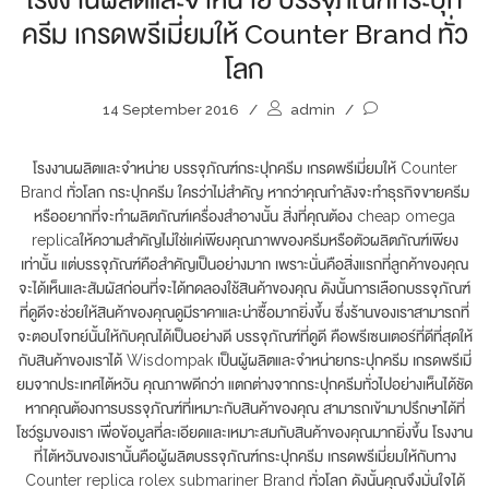
ครีม เกรดพรีเมี่ยมให้ Counter Brand ทั่ว
โลก
14 September 2016
/
admin
/
โรงงานผลิตและจำหน่าย บรรจุภัณฑ์กระปุกครีม เกรดพรีเมี่ยมให้ Counter
Brand ทั่วโลก กระปุกครีม ใครว่าไม่สำคัญ หากว่าคุณกำลังจะทำธุรกิจขายครีม
หรืออยากที่จะทำผลิตภัณฑ์เครื่องสำอางนั้น สิ่งที่คุณต้อง cheap omega
replicaให้ความสำคัญไม่ใช่แค่เพียงคุณภาพของครีมหรือตัวผลิตภัณฑ์เพียง
เท่านั้น แต่บรรจุภัณฑ์คือสำคัญเป็นอย่างมาก เพราะนั่นคือสิ่งแรกที่ลูกค้าของคุณ
จะได้เห็นและสัมผัสก่อนที่จะได้ทดลองใช้สินค้าของคุณ ดังนั้นการเลือกบรรจุภัณฑ์
ที่ดูดีจะช่วยให้สินค้าของคุณดูมีราคาและน่าซื้อมากยิ่งขึ้น ซึ่งร้านของเราสามารถที่
จะตอบโจทย์นั้นให้กับคุณได้เป็นอย่างดี บรรจุภัณฑ์ที่ดูดี คือพรีเซนเตอร์ที่ดีที่สุดให้
กับสินค้าของเราได้ Wisdompak เป็นผู้ผลิตและจำหน่ายกระปุกครีม เกรดพรีเมี่
ยมจากประเทศไต้หวัน คุณภาพดีกว่า แตกต่างจากกระปุกครีมทั่วไปอย่างเห็นได้ชัด
หากคุณต้องการบรรจุภัณฑ์ที่เหมาะกับสินค้าของคุณ สามารถเข้ามาปรึกษาได้ที่
โชว์รูมของเรา เพื่อข้อมูลที่ละเอียดและเหมาะสมกับสินค้าของคุณมากยิ่งขึ้น โรงงาน
ที่ไต้หวันของเรานั้นคือผู้ผลิตบรรจุภัณฑ์กระปุกครีม เกรดพรีเมี่ยมให้กับทาง
Counter replica rolex submariner Brand ทั่วโลก ดังนั้นคุณจึงมั่นใจได้