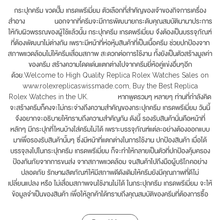
กระปุกครีม ขวดปั๊ม เกรดพรีเมี่ยม ตัวเลือกที่สำคัญของเจ้าของกิจการเครื่อง
สำอาง นอกจากที่ครีมจะมีการพัฒนายกระดับคุณสมบัตินานาประการ
ให้กับผิวพรรณของผู้ใช้แล้วนั้น กระปุกครีม เกรดพรีเมี่ยม จึงต้องเป็นบรรจุภัณฑ์
ที่ต้องพัฒนาไม่ต่างกัน เพราะมีหน้าที่ห่อหุ้มสินค้าที่เป็นเนื้อครีม ช่วยปกป้องจาก
สภาพแวดล้อมไม่ให้ครีมเสื่อมสภาพ สะดวกต่อการใช้งาน ทั้งยังเป็นตัวสร้างมูลค่า
ของครีม สร้างความโดดเด่นแตกต่างไปจากครีมยี่ห้อคู่แข่งอื่นๆอีก
ด้วย.Welcome to High Quality Replica Rolex Watches Sales on
www.rolexreplicaswissmade.com, Buy the Best Replica
Rolex Watches in the UK. หากพูดรวมๆ หลายๆ ท่านที่กำลังคิด
จะสร้างครีมก็คงจะไม่กระจ่างถึงความสำคัญของกระปุกครีม เกรดพรีเมี่ยม วันนี้
จึงอยากจะอธิบายให้ทราบถึงความสำคัญกัน ดังนี้ รองรับสินค้านั่นคือหน้าที่
หลักๆ มีกระปุกที่ไหนบ้างใส่ครีมไม่ได้ เพราะบรรจุภัณฑ์แต่ละอย่างต้องออกแบบ
มาเพื่อรองรับสินค้านั้นๆ ซึ่งมีหน้าที่แตกต่างในการใช้งาน ปกป้องสินค้า เมื่อได้
บรรจุลงไปในกระปุกครีม เกรดพรีเมี่ยม ก็จะทำให้กลายเป็นตัวที่ปกป้องคุ้มครอง
ป้องกันภัยจากการขนส่ง จากสภาพแวดล้อม จนสินค้าไปถึงมือผู้บริโภคอย่าง
ปลอดภัย รักษาผลิตภัณฑ์ให้มีสภาพดีดังเดิมให้ครีมยังมีคุณภาพที่ดีไม่
เปลี่ยนแปลง หรือ ไม่เสื่อมสภาพจนใช้งานไม่ได้ ในกระปุกครีม เกรดพรีเมี่ยม จะให้
ข้อมูลจำเป็นของสินค้า เพื่อให้ลูกค้าได้ทราบถึงคุณสมบัติของครีมที่ต้องการซื้อ