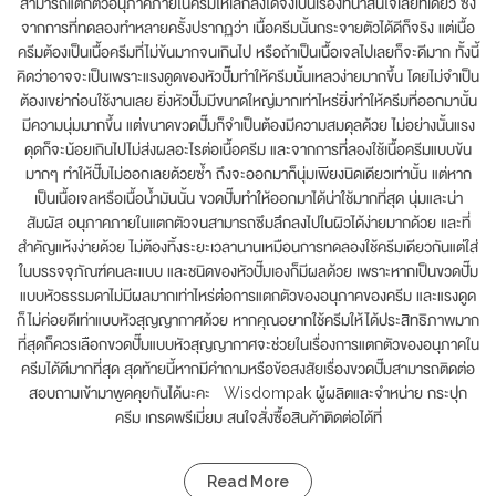
สามารถแตกตัวอนุภาคภายในครีมให้เล็กลงได้จึงเป็นเรื่องที่น่าสนใจเลยทีเดียว ซึ่ง
จากการที่ทดลองทำหลายครั้งปรากฏว่า เนื้อครีมนั้นกระจายตัวได้ดีก็จริง แต่เนื้อ
ครีมต้องเป็นเนื้อครีมที่ไม่ข้นมากจนเกินไป หรือถ้าเป็นเนื้อเจลไปเลยก็จะดีมาก ทั้งนี้
คิดว่าอาจจะเป็นเพราะแรงดูดของหัวปั๊มทำให้ครีมนั้นเหลวง่ายมากขึ้น โดยไม่จำเป็น
ต้องเขย่าก่อนใช้งานเลย ยิ่งหัวปั๊มมีขนาดใหญ่มากเท่าไหร่ยิ่งทำให้ครีมที่ออกมานั้น
มีความนุ่มมากขึ้น แต่ขนาดขวดปั๊มก็จำเป็นต้องมีความสมดุลด้วย ไม่อย่างนั้นแรง
ดุดก็จะน้อยเกินไปไม่ส่งผลอะไรต่อเนื้อครีม และจากการที่ลองใช้เนื้อครีมแบบข้น
มากๆ ทำให้ปั๊มไม่ออกเลยด้วยซ้ำ ถึงจะออกมาก็นุ่มเพียงนิดเดียวเท่านั้น แต่หาก
เป็นเนื้อเจลหรือเนื้อน้ำมันนั้น ขวดปั๊มทำให้ออกมาได้น่าใช้มากที่สุด นุ่มและน่า
สัมผัส อนุภาคภายในแตกตัวจนสามารถซึมลึกลงไปในผิวได้ง่ายมากด้วย และที่
สำคัญแห้งง่ายด้วย ไม่ต้องทิ้งระยะเวลานานเหมือนการทดลองใช้ครีมเดียวกันแต่ใส่
ในบรรจจุภัณฑ์คนละแบบ และชนิดของหัวปั๊มเองก็มีผลด้วย เพราะหากเป็นขวดปั๊ม
แบบหัวธรรมดาไม่มีผลมากเท่าไหร่ต่อการแตกตัวของอนุภาคของครีม และแรงดูด
ก็ไม่ค่อยดีเท่าแบบหัวสุญญากาศด้วย หากคุณอยากใช้ครีมให้ได้ประสิทธิภาพมาก
ที่สุดก็ควรเลือกขวดปั๊มแบบหัวสุญญากาศจะช่วยในเรื่องการแตกตัวของอนุภาคใน
ครีมได้ดีมากที่สุด สุดท้ายนี้หากมีคำถามหรือข้อสงสัยเรื่องขวดปั๊มสามารถติดต่อ
สอบถามเข้ามาพูดคุยกันได้นะคะ Wisdompak ผู้ผลิตและจำหน่าย กระปุก
ครีม เกรดพรีเมี่ยม สนใจสั่งซื้อสินค้าติดต่อได้ที่
Read More