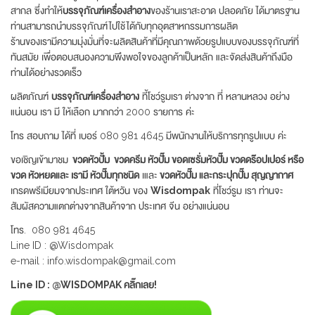
สากล ซึ่งทำให้
บรรจุภัณฑ์เครื่องสำอาง
ของร้านเราสะอาด ปลอดภัย ได้มาตรฐาน
ท่านสามารถนำบรรจุภัณฑ์ไปใช้ได้กับทุกอุตสาหกรรมการผลิต
ร้านของเรามีความมุ่งมั่นที่จะผลิตสินค้าที่มีคุณภาพด้วยรูปแบบของบรรจุภัณฑ์ที่
ทันสมัย เพื่อตอบสนองความพึงพอใจของลูกค้าเป็นหลัก และจัดส่งสินค้าถึงมือ
ท่านได้อย่างรวดเร็ว
ผลิตภัณฑ์
บรรจุภัณฑ์เครื่องสำอาง
ที้โชว์รูมเรา ต่างจาก ที่ หลานหลวง อย่าง
แน่นอน เรา มี ให้เลือก มากกว่า 2000 รายการ ค่ะ
โทร สอบถาม ได้ที่ เบอร์ 080 981 4645 มีพนักงานให้บริการทุกรูปแบบ ค่ะ
ขอเชิญเข้ามาชม
ขวดหัวปั้ม ขวดครีม หัวปั๊ม ขอดเซรั่มหัวปั๊ม ขวดดร๊อปเปอร์ หรือ
ขวด หัวหยดและ เรามี หัวปั๊มทุกชนิด
เและ
ขวดหัวปั๊ม และกระปุกปั๊ม สุญญากาศ
เกรดพรีเมียมจากประเทศ ใต้หวัน ของ
Wisdompak
ที่โชว์รูม เรา ท่านจะ
สัมผัสความแตกต่างจากสินค้าจาก ประเทศ จีน อย่างแน่นอน
โทร. 080 981 4645
Line ID : @Wisdompak
e-mail : info.wisdompak@gmail.com
Line ID : @WISDOMPAK คลิ๊กเลย!