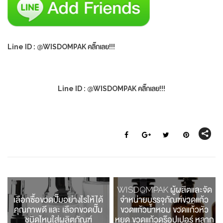
Line ID : @WISDOMPAK คลิ๊กเลย!!!
Line ID : @WISDOMPAK คลิ๊กเลย!!!
WISDOMPAK ผู้ผลิตและจัด
เลือกซื้อขวดปั๊มอย่างไรให้ได้
จำหน่ายบรรจุภัณฑ์ขวดแก้ว
คุณภาพดี และ เลือกขวดปั๊ม
ขวดแก้วน้ำหอม ขวดแก้วหัว
ชนิดไหนใส่ผลิตภัณฑ์
หยด ขวดแก้วดร๊อปเปอร์ หลาก