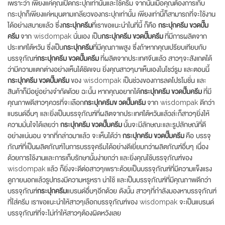
เพราะว่า เพียงแค่คุณเปิดกระปุกเท่านั้นและใช้ครีม จากนั้นเมื่อคุณต้องการเก็บ
กระปุกก็เพียงแค่หมุนตามเกลียวของกระปุกเท่านั้น เพียงเท่านี้ก็สามารถที่จะใช้งาน
ได้อย่างสบายแล้ว ซึ่ง
กระปุกครีม
ที่เราขอแนะนำในที่นี้ ก็คือ
กระปุกครีม ขวดปั๊ม
ครีม
จาก wisdompak นั่นเอง เป็น
กระปุกครีม ขวดปั๊มครีม
ที่มีการผลิตจาก
ประเทศไต้หวัน ซึ่งเป็น
กระปุกครีม
ที่มีคุณภาพสูง ซึ่งถ้าหากคุณเปรียบเทียบกับ
บรรจุภัณฑ์
กระปุกครีม ขวดปั๊มครีม
ที่ผลิตจากประเทศจีนแล้ว สาวๆจะสังเกตได้
ว่ามีความแตกต่างอย่างเห็นได้ชัดเจน ยิ่งคุณสาวๆมาเห็นเองในโชว์รูม และตอนนี้
กระปุกครีม ขวดปั๊มครีม
ของ wisdompak เป็นช่วงของการลดโปรโมชั่น และ
สินค้าก็มีอยู่อย่างจำกัดด้วย ฉะนั้น หากคุณอยากได้
กระปุกครีม ขวดปั๊มครีม
ที่มี
คุณภาพดีสาวๆควรที่จะเลือก
กระปุกครีมข วดปั๊มครีม
จาก wisdompak ดีกว่า
แบรนด์อื่นๆ และยิ่งเป็นบรรจุภัณฑ์ที่ผลิตจากประเทศไต้หวันแล้วล่ะก็สาวๆยิ่งให้
ความมั่นใจได้เลยว่า
กระปุกครีม ขวดปั๊มครีม
นั้นจะมีลักษณะและรูปลักษณ์ที่ดี
อย่างแน่นอน จากที่กล่าวมาแล้ว จะเห็นได้ว่า
กระปุกครีม ขวดปั๊มครีม
คือ บรรจุ
ภัณฑ์ที่เป็นผลิตภัณฑ์ในการบรรจุครีมได้อย่างดีเยี่ยมกว่าผลิตภัณฑ์อื่นๆ เนื่อง
ด้วยการใช้งานและการเก็บรักษานั้นง่ายกว่า และยิ่งคุณใช้บรรจุภัณฑ์ของ
wisdompak แล้ว ก็ยิ่งจะดีต่อสาวๆเพราะด้วยเป็นบรรจุภัณฑ์ที่มีความแข็งแรง
ดูภายนอกแล้วรูปทรงมีความหรูหรา น่าใช้ และเป็นบรรจุภัณฑ์ที่มีคุณภาพดีกว่า
บรรจุภัณฑ์
กระปุกครีม
แบรนด์อื่นๆอีกด้วย ดังนั้น สาวๆที่กำลังมองหาบรรจุภัณฑ์
ที่ใส่ครีม เราขอแนะนำให้สาวๆเลือกบรรจุภัณฑ์ของ wisdompak จะเป็นแบรนด์
บรรจุภัณฑ์ที่จะไม่ทำให้สาวๆต้องผิดหวังเลย