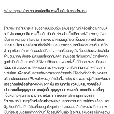
Wisdmpak จำหน่าย
กระปุกครีม
ขวดปั๊มครีม ใน
ราคาโรงงาน
ร้านของเราจำหน่ายและรับออกแบบรวมถึงผลิตบรรจุภัณฑ์เครื่องสำอางทุกชนิด
อาทิเช่น
กระปุกครีม
ขวดปั๊มครีม
เป็นต้น จำหน่ายทั้งปลีกและส่งในราคาถูกโดย
เป็นราคาต้นทุนจากโรงงาน ร้านของเราดำเนินธุรกิจมาเป็นเวลาหลายปี มีหลัก
แหล่งและมีฐานผลิตชัดเจนเชื่อถือได้แน่นอน ราคาถูกมากเป็นพิเศษสำหรับ บริษัท
ต่างๆ หรือแม่ค้า พ่อค้าออนไลน์ที่สนใจอยากเริ่มต้นธุรกิจที่ต้องใช้บรรจุภัณฑ์เป็น
จำนวนมากๆ ซื้อเยอะมีส่วนลดให้อีกคุ้มสุดๆ ร้านของเราได้รับความไว้วางใจจาก
ลูกค้าเป็นอันดับ 1 การันตีได้จากรีวิวและยอดการสั่งซื้อที่มีมาอย่างต่อเนื่องและ
เพิ่มมากขึ้นเรื่อยๆ เราได้ดำเนินการผลิตบรรจุภัณฑ์สินค้าที่มีคุณภาพเทียบเท่า
ระดับโลก เพื่อรองรับความต้องการของลูกค้าทุกท่านได้อย่างทั่วถึง ร้านของเรา
บริการโดยเน้นความพึงพอใจของลูกค้าเป็นสิ่งสำคัญ ร้านของเรามุ่งมั่นและพัฒนา
บรรจุภัณฑ์เครื่องสำอาง
ต่างๆ อาทิเช่น
กระปุกครีม
ขวดปั๊มครีม ขวดดร๊อป
เปอร์ ขวดปั๊มสุญญากาศ กระปุกปั๊ม สุญญากาศ ขวดเซรั่ม หลอดลิป และอื่นๆ
เป็นต้น ที่มีคุณภาพ มาจำหน่ายในราคาที่ย่อมเยาว์ให้แก่ลูกค้าของเรา
ร้านของเรามี
บรรจุภัณฑ์เครื่องสำอาง
ต่างๆหลากหลายมากมายให้ท่านเลือก และ
มีรูปแบบที่ทันสมัย ดีไซน์ที่สวยถูกใจลูกค้าอย่างแน่นอน สินค้าของเรามีคุณภาพ
เป็นที่ยอมรับของลูกค้าทุกท่านที่ได้ซื้อสินค้าไปแล้ว โรงงานผลิตของเรามีมาตรฐาน