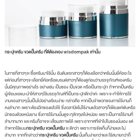
กระปุกครีม ขวดปั๊มครีม ที่ดีต้องของ
wisdompak เท่านั้น
ในการที่สาวๆจะซื้อครีมมาใช้นั้น อันดับแรกสาวๆก็ต้องเลือกว่าครีมนั้นยี่ห้ออะไร
แต่ก่อนที่สาวๆจะเลือกยี่ห้อหรือแบรนด์สาวๆก็ต้องดูก่อนว่าบรรจุภัณฑ์ของครีม
นั้นมีคุณภาพอย่างไร อย่างเช่น เป็นซอง เป็นขวด หรือเป็นกระปุก ถ้าหากเป็นครีม
ผู้เขียนขอแนะนำให้สาวๆใช้บรรจุภัณฑ์ที่เป็นกระปุกดีกว่าค่ะ เพราะจะทำให้การใช้
งานของสาวๆนั้นเป็นไปอย่างเรียบง่าย กล่าวคือ หากเป็นจำพวกซองการใช้งานก็
คงลำบาก เพราะต้องฉีกซองแล้วใช้ ซึ่งเวลาปิดไม่ใช้งานแล้วสาวๆก็เพียงแค่พับหรือ
มักซองด้วยหนังยาง ซึ่งการใช้งานนั้นดูจะทุลักทุเลไปหน่อย เพราะเป็นการใช้งานที่
ลำบากมาก และครีมก็อาจจะเสื่อมสภาพได้ เพราะอากาศที่เข้าไปในซองนั่นเอง แต่
ถ้าหากใช้แบบ
กระปุกครีม ขวดปั๊มครีม
จะดีกว่า เพราะการจัดเก็บก็ง่ายและไม่
ลำบาก จากที่กล่าวว่า
กระปุกครีม ขวดปั๊มครีม
นั้นเก็บง่ายกว่าและใช้สบายกว่าก็