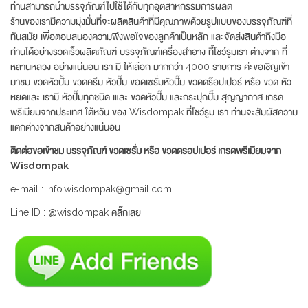
ท่านสามารถนำบรรจุภัณฑ์ไปใช้ได้กับทุกอุตสาหกรรมการผลิต
ร้านของเรามีความมุ่งมั่นที่จะผลิตสินค้าที่มีคุณภาพด้วยรูปแบบของบรรจุภัณฑ์ที่
ทันสมัย เพื่อตอบสนองความพึงพอใจของลูกค้าเป็นหลัก และจัดส่งสินค้าถึงมือ
ท่านได้อย่างรวดเร็วผลิตภัณฑ์ บรรจุภัณฑ์เครื่องสำอาง ที้โชว์รูมเรา ต่างจาก ที่
หลานหลวง อย่างแน่นอน เรา มี ให้เลือก มากกว่า 4000 รายการ ค่ะขอเชิญเข้า
มาชม ขวดหัวปั้ม ขวดครีม หัวปั๊ม ขอดเซรั่มหัวปั๊ม ขวดดร๊อปเปอร์ หรือ ขวด หัว
หยดและ เรามี หัวปั๊มทุกชนิด เและ ขวดหัวปั๊ม และกระปุกปั๊ม สุญญากาศ เกรด
พรีเมียมจากประเทศ ใต้หวัน ของ Wisdompak ที่โชว์รูม เรา ท่านจะสัมผัสความ
แตกต่างจากสินค้าอย่างแน่นอน
ติดต่อขอเข้าชม บรรจุภัณฑ์ ขวดเซรั่ม หรือ ขวดดรอปเปอร์ เกรดพรีเมียมจาก
Wisdompak
e-mail : info.wisdompak@gmail.com
Line ID : @wisdompak คลิ๊กเลย!!!