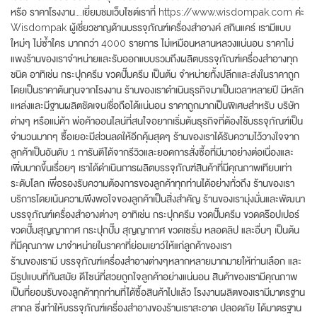
หรือ ราคาโรงงาน….เยี่ยมชมเว็บไซต์เราที่ https://www.wisdompak.com ค่ะ
Wisdompak ผู้เชี่ยวชาญด้านบรรจุภัณฑ์เครื่องสำอางค์ สกินแคร์ เรามีแบบ
ใหม่ๆ ไม่ซ้ำใคร มากกว่า 4000 รายการ ไม่เหมือนหลานหลวงแน่นอน ราคาไม่
แพงร้านของเราจำหน่ายและรับออกแบบรวมถึงผลิตบรรจุภัณฑ์เครื่องสำอางทุก
ชนิด อาทิเช่น กระปุกครีม ขวดปั๊มครีม เป็นต้น จำหน่ายทั้งปลีกและส่งในราคาถูก
โดยเป็นราคาต้นทุนจากโรงงาน ร้านของเราดำเนินธุรกิจมาเป็นเวลาหลายปี มีหลัก
แหล่งและมีฐานผลิตชัดเจนเชื่อถือได้แน่นอน ราคาถูกมากเป็นพิเศษสำหรับ บริษัท
ต่างๆ หรือแม่ค้า พ่อค้าออนไลน์ที่สนใจอยากเริ่มต้นธุรกิจที่ต้องใช้บรรจุภัณฑ์เป็น
จำนวนมากๆ ซื้อเยอะมีส่วนลดให้อีกคุ้มสุดๆ ร้านของเราได้รับความไว้วางใจจาก
ลูกค้าเป็นอันดับ 1 การันตีได้จากรีวิวและยอดการสั่งซื้อที่มีมาอย่างต่อเนื่องและ
เพิ่มมากขึ้นเรื่อยๆ เราได้ดำเนินการผลิตบรรจุภัณฑ์สินค้าที่มีคุณภาพเทียบเท่า
ระดับโลก เพื่อรองรับความต้องการของลูกค้าทุกท่านได้อย่างทั่วถึง ร้านของเรา
บริการโดยเน้นความพึงพอใจของลูกค้าเป็นสิ่งสำคัญ ร้านของเรามุ่งมั่นและพัฒนา
บรรจุภัณฑ์เครื่องสำอางต่างๆ อาทิเช่น กระปุกครีม ขวดปั๊มครีม ขวดดร๊อปเปอร์
ขวดปั๊มสุญญากาศ กระปุกปั๊ม สุญญากาศ ขวดเซรั่ม หลอดลิป และอื่นๆ เป็นต้น
ที่มีคุณภาพ มาจำหน่ายในราคาที่ย่อมเยาว์ให้แก่ลูกค้าของเรา
ร้านของเรามี บรรจุภัณฑ์เครื่องสำอางต่างๆหลากหลายมากมายให้ท่านเลือก และ
มีรูปแบบที่ทันสมัย ดีไซน์ที่สวยถูกใจลูกค้าอย่างแน่นอน สินค้าของเรามีคุณภาพ
เป็นที่ยอมรับของลูกค้าทุกท่านที่ได้ซื้อสินค้าไปแล้ว โรงงานผลิตของเรามีมาตรฐาน
สากล ซึ่งทำให้บรรจุภัณฑ์เครื่องสำอางของร้านเราสะอาด ปลอดภัย ได้มาตรฐาน