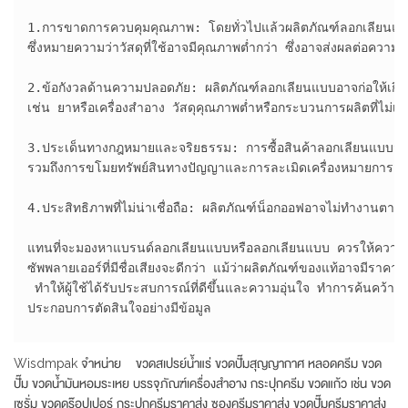
1.การขาดการควบคุมคุณภาพ: โดยทั่วไปแล้วผลิตภัณฑ์ลอกเลียนแบบ
ซึ่งหมายความว่าวัสดุที่ใช้อาจมีคุณภาพต่ำกว่า ซึ่งอาจส่งผลต่อคว
2.ข้อกังวลด้านความปลอดภัย: ผลิตภัณฑ์ลอกเลียนแบบอาจก่อให้เกิดคว
เช่น ยาหรือเครื่องสำอาง วัสดุคุณภาพต่ำหรือกระบวนการผลิตที่ไม่เ
3.ประเด็นทางกฎหมายและจริยธรรม: การซื้อสินค้าลอกเลียนแบบมัก
รวมถึงการขโมยทรัพย์สินทางปัญญาและการละเมิดเครื่องหมายการค้า
4.ประสิทธิภาพที่ไม่น่าเชื่อถือ: ผลิตภัณฑ์น็อกออฟอาจไม่ทำงานตามที
แทนที่จะมองหาแบรนด์ลอกเลียนแบบหรือลอกเลียนแบบ ควรให้ความสำ
ซัพพลายเออร์ที่มีชื่อเสียงจะดีกว่า แม้ว่าผลิตภัณฑ์ของแท้อาจมีร
 ทำให้ผู้ใช้ได้รับประสบการณ์ที่ดีขึ้นและความอุ่นใจ ทำการค้นคว้า 
ประกอบการตัดสินใจอย่างมีข้อมูล

Wisdmpak จำหน่าย ขวดสเปรย์น้ำแร่ ขวดปั๊มสุญญากาศ หลอดครีม ขวด
ปั๊ม ขวดน้ำมันหอมระเหย บรรจุภัณฑ์เครื่องสำอาง กระปุกครีม ขวดแก้ว เช่น ขวด
เซรั่ม ขวดดร๊อปเปอร์ กระปุกครีมราคาส่ง ซองครีมราคาส่ง ขวดปั๊มครีมราคาส่ง