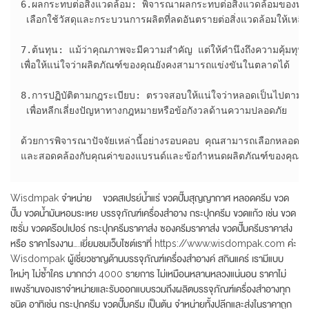
6.ผลกระทบต่อสิ่งแวดล้อม: พิจารณาผลกระทบต่อสิ่งแวดล้อมของท่อ
 เลือกใช้วัสดุและกระบวนการผลิตที่ลดอันตรายต่อสิ่งแวดล้อมให้เหลือน้
7.ต้นทุน: แม้ว่าคุณภาพจะมีความสำคัญ แต่ให้คำนึงถึงความคุ้มท
เพื่อให้แน่ใจว่าผลิตภัณฑ์ของคุณยังคงสามารถแข่งขันในตลาดได้

8.การปฏิบัติตามกฎระเบียบ: ตรวจสอบให้แน่ใจว่าหลอดเป็นไปตามมา
 เพื่อหลีกเลี่ยงปัญหาทางกฎหมายหรือข้อกังวลด้านความปลอดภัย

ด้วยการพิจารณาปัจจัยเหล่านี้อย่างรอบคอบ คุณสามารถเลือกหลอดเ
และสอดคล้องกับคุณค่าของแบรนด์และข้อกำหนดผลิตภัณฑ์ของคุณ

Wisdmpak จำหน่าย ขวดสเปรย์น้ำแร่ ขวดปั๊มสุญญากาศ หลอดครีม ขวด
ปั๊ม ขวดน้ำมันหอมระเหย บรรจุภัณฑ์เครื่องสำอาง กระปุกครีม ขวดแก้ว เช่น ขวด
เซรั่ม ขวดดร๊อปเปอร์ กระปุกครีมราคาส่ง ซองครีมราคาส่ง ขวดปั๊มครีมราคาส่ง
หรือ ราคาโรงงาน….เยี่ยมชมเว็บไซต์เราที่ https://www.wisdompak.com ค่ะ
Wisdompak ผู้เชี่ยวชาญด้านบรรจุภัณฑ์เครื่องสำอางค์ สกินแคร์ เรามีแบบ
ใหม่ๆ ไม่ซ้ำใคร มากกว่า 4000 รายการ ไม่เหมือนหลานหลวงแน่นอน ราคาไม่
แพงร้านของเราจำหน่ายและรับออกแบบรวมถึงผลิตบรรจุภัณฑ์เครื่องสำอางทุก
ชนิด อาทิเช่น กระปุกครีม ขวดปั๊มครีม เป็นต้น จำหน่ายทั้งปลีกและส่งในราคาถูก