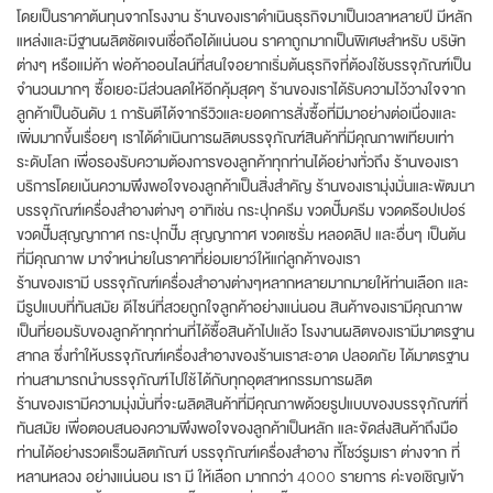
โดยเป็นราคาต้นทุนจากโรงงาน ร้านของเราดำเนินธุรกิจมาเป็นเวลาหลายปี มีหลัก
แหล่งและมีฐานผลิตชัดเจนเชื่อถือได้แน่นอน ราคาถูกมากเป็นพิเศษสำหรับ บริษัท
ต่างๆ หรือแม่ค้า พ่อค้าออนไลน์ที่สนใจอยากเริ่มต้นธุรกิจที่ต้องใช้บรรจุภัณฑ์เป็น
จำนวนมากๆ ซื้อเยอะมีส่วนลดให้อีกคุ้มสุดๆ ร้านของเราได้รับความไว้วางใจจาก
ลูกค้าเป็นอันดับ 1 การันตีได้จากรีวิวและยอดการสั่งซื้อที่มีมาอย่างต่อเนื่องและ
เพิ่มมากขึ้นเรื่อยๆ เราได้ดำเนินการผลิตบรรจุภัณฑ์สินค้าที่มีคุณภาพเทียบเท่า
ระดับโลก เพื่อรองรับความต้องการของลูกค้าทุกท่านได้อย่างทั่วถึง ร้านของเรา
บริการโดยเน้นความพึงพอใจของลูกค้าเป็นสิ่งสำคัญ ร้านของเรามุ่งมั่นและพัฒนา
บรรจุภัณฑ์เครื่องสำอางต่างๆ อาทิเช่น กระปุกครีม ขวดปั๊มครีม ขวดดร๊อปเปอร์
ขวดปั๊มสุญญากาศ กระปุกปั๊ม สุญญากาศ ขวดเซรั่ม หลอดลิป และอื่นๆ เป็นต้น
ที่มีคุณภาพ มาจำหน่ายในราคาที่ย่อมเยาว์ให้แก่ลูกค้าของเรา
ร้านของเรามี บรรจุภัณฑ์เครื่องสำอางต่างๆหลากหลายมากมายให้ท่านเลือก และ
มีรูปแบบที่ทันสมัย ดีไซน์ที่สวยถูกใจลูกค้าอย่างแน่นอน สินค้าของเรามีคุณภาพ
เป็นที่ยอมรับของลูกค้าทุกท่านที่ได้ซื้อสินค้าไปแล้ว โรงงานผลิตของเรามีมาตรฐาน
สากล ซึ่งทำให้บรรจุภัณฑ์เครื่องสำอางของร้านเราสะอาด ปลอดภัย ได้มาตรฐาน
ท่านสามารถนำบรรจุภัณฑ์ไปใช้ได้กับทุกอุตสาหกรรมการผลิต
ร้านของเรามีความมุ่งมั่นที่จะผลิตสินค้าที่มีคุณภาพด้วยรูปแบบของบรรจุภัณฑ์ที่
ทันสมัย เพื่อตอบสนองความพึงพอใจของลูกค้าเป็นหลัก และจัดส่งสินค้าถึงมือ
ท่านได้อย่างรวดเร็วผลิตภัณฑ์ บรรจุภัณฑ์เครื่องสำอาง ที้โชว์รูมเรา ต่างจาก ที่
หลานหลวง อย่างแน่นอน เรา มี ให้เลือก มากกว่า 4000 รายการ ค่ะขอเชิญเข้า