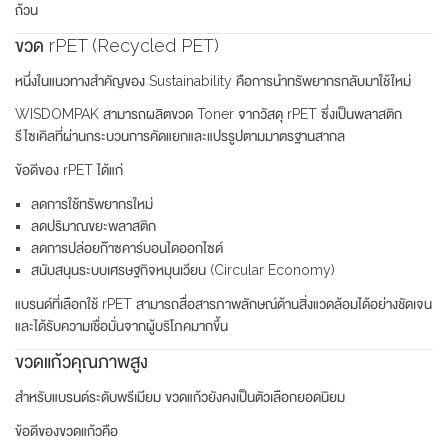
ถ้วน
ขวด rPET (Recycled PET)
หนึ่งในแนวทางสำคัญของ Sustainability คือการนำทรัพยากรกลับมาใช้ใหม่
WISDOMPAK สามารถผลิตขวด Toner จากวัสดุ rPET ซึ่งเป็นพลาสติก
รีไซเคิลที่ผ่านกระบวนการคัดแยกและแปรรูปตามมาตรฐานสากล
ข้อดีของ rPET ได้แก่
ลดการใช้ทรัพยากรใหม่
ลดปริมาณขยะพลาสติก
ลดการปล่อยก๊าซคาร์บอนไดออกไซด์
สนับสนุนระบบเศรษฐกิจหมุนเวียน (Circular Economy)
แบรนด์ที่เลือกใช้ rPET สามารถสื่อสารภาพลักษณ์ด้านสิ่งแวดล้อมได้อย่างชัดเจน
และได้รับความเชื่อมั่นจากผู้บริโภคมากขึ้น
ขวดแก้วคุณภาพสูง
สำหรับแบรนด์ระดับพรีเมียม ขวดแก้วยังคงเป็นตัวเลือกยอดนิยม
ข้อดีของขวดแก้วคือ