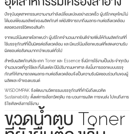
อุตสาหกรรมเครื่องสำอาง
ปัจจุบันอุตสาหกรรมความงามกำลังเปลี่ยนแปลงอย่างรวดเร็ว ผู้บริโภคยุคใหม่ไม่
ได้มองเพียงผลลัพธ์ของผลิตภัณฑ์ แต่ยังพิจารณาถึงผลกระทบต่อสิ่งแวดล้อม
ตลอดวงจรชีวิตของสินค้า
จากแนวโน้มตลาดโลกพบว่า ผู้บริโภคจำนวนมากยินดีจ่ายเพิ่มให้กับผลิตภัณฑ์ที่
ใช้บรรจุภัณฑ์ที่เป็นมิตรต่อสิ่งแวดล้อม และมีแนวโน้มเลือกแบรนด์ที่แสดงความรับ
ผิดชอบต่อสังคมมากกว่าแบรนด์ทั่วไป
สำหรับผลิตภัณฑ์ประเภท Toner และ Essence ซึ่งมีการใช้งานเป็นประจำทุกวัน
จำนวนขวดที่ถูกใช้และทิ้งในแต่ละปีมีปริมาณมหาศาล ดังนั้นการออกแบบบรรจุ
ภัณฑ์ให้สามารถลดผลกระทบต่อสิ่งแวดล้อมจึงเป็นความรับผิดชอบร่วมกันของผู้
ผลิตและเจ้าของแบรนด์
WISDOMPAK จึงพัฒนานวัตกรรมบรรจุภัณฑ์ที่คำนึงถึงแนวคิด
Sustainability ตั้งแต่การเลือกวัตถุดิบ กระบวนการผลิต การขนส่ง ไปจนถึงการ
รีไซเคิลหลังการใช้งาน
ขวดน้ำตบ Toner