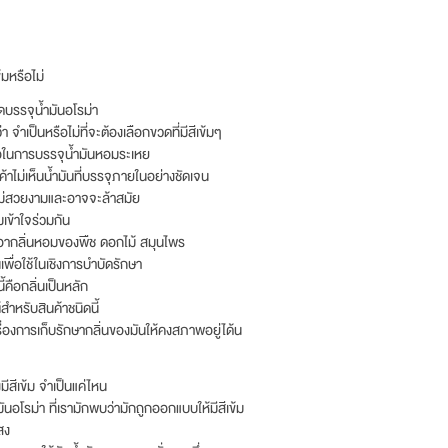
้มหรือไม่
ดบรรจุน้ำมันอโรม่า
จำเป็นหรือไม่ที่จะต้องเลือกขวดที่มีสีเข้มๆ
สมอในการบรรจุน้ำมันหอมระเหย
กค้าไม่เห็นน้ำมันที่บรรจุภายในอย่างชัดเจน
ไม่สวยงามและอาจจะล้าสมัย
เข้าใจร่วมกัน
็บเอากลิ่นหอมของพืช ดอกไม้ สมุนไพร
่นเพื่อใช้ในเชิงการบำบัดรักษา
้คือกลิ่นเป็นหลัก
ำหรับสินค้าชนิดนี้
เรื่องการเก็บรักษากลิ่นของมันให้คงสภาพอยู่ได้น
ีสีเข้ม จำเป็นแค่ไหน
ันอโรม่า ที่เรามักพบว่ามักถูกออกแบบให้มีสีเข้ม
สง