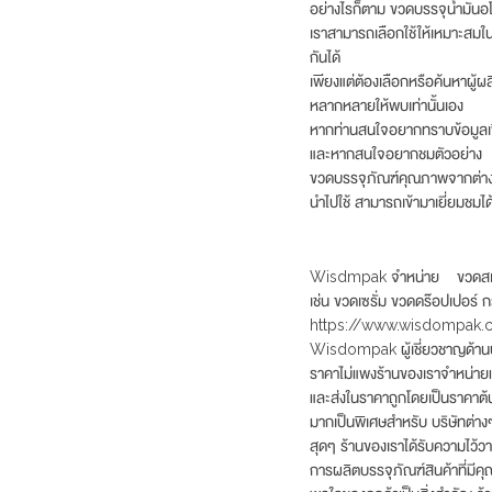
อย่างไรก็ตาม ขวดบรรจุน้ำมั
เราสามารถเลือกใช้ให้เหมาะสม
กันได้
เพียงแต่ต้องเลือกหรือค้นหาผู
หลากหลายให้พบเท่านั้นเอง
หากท่านสนใจอยากทราบข้อมูลเพิ่
และหากสนใจอยากชมตัวอย่าง
ขวดบรรจุภัณฑ์คุณภาพจากต่างปร
นำไปใช้ สามารถเข้ามาเยี่ยมชมได้
Wisdmpak จำหน่าย ขวดสเปรย์
เช่น ขวดเซรั่ม ขวดดร๊อปเปอร์ ก
https://www.wisdompak.c
Wisdompak ผู้เชี่ยวชาญด้านบ
ราคาไม่แพงร้านของเราจำหน่ายแล
และส่งในราคาถูกโดยเป็นราคาต้น
มากเป็นพิเศษสำหรับ บริษัทต่างๆ
สุดๆ ร้านของเราได้รับความไว้วาง
การผลิตบรรจุภัณฑ์สินค้าที่มีค