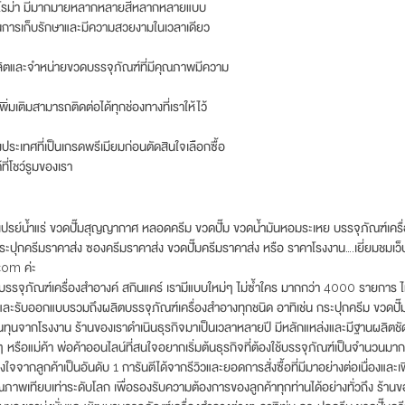
นอโรม่า มีมากมายหลากหลายสีหลากหลายแบบ
ในการเก็บรักษาและมีความสวยงามในเวลาเดียว
้ผลิตและจำหน่ายขวดบรรจุภัณฑ์ที่มีคุณภาพมีความ
มเติมสามารถติดต่อได้ทุกช่องทางที่เราให้ไว้
ะเทศที่เป็นเกรดพรีเมียมก่อนตัดสินใจเลือกซื้อ
ที่โชว์รูมของเรา
น้ำแร่ ขวดปั๊มสุญญากาศ หลอดครีม ขวดปั๊ม ขวดน้ำมันหอมระเหย บรรจุภัณฑ์เครื่
ระปุกครีมราคาส่ง ซองครีมราคาส่ง ขวดปั๊มครีมราคาส่ง หรือ ราคาโรงงาน….เยี่ยมชมเว็บไ
om ค่ะ
รรจุภัณฑ์เครื่องสำอางค์ สกินแคร์ เรามีแบบใหม่ๆ ไม่ซ้ำใคร มากกว่า 4000 รายการ
ะรับออกแบบรวมถึงผลิตบรรจุภัณฑ์เครื่องสำอางทุกชนิด อาทิเช่น กระปุกครีม ขวดปั๊มค
ทุนจากโรงงาน ร้านของเราดำเนินธุรกิจมาเป็นเวลาหลายปี มีหลักแหล่งและมีฐานผลิตชัด
 หรือแม่ค้า พ่อค้าออนไลน์ที่สนใจอยากเริ่มต้นธุรกิจที่ต้องใช้บรรจุภัณฑ์เป็นจำนวนมากๆ
ใจจากลูกค้าเป็นอันดับ 1 การันตีได้จากรีวิวและยอดการสั่งซื้อที่มีมาอย่างต่อเนื่องและเพิ
ุณภาพเทียบเท่าระดับโลก เพื่อรองรับความต้องการของลูกค้าทุกท่านได้อย่างทั่วถึง ร้า