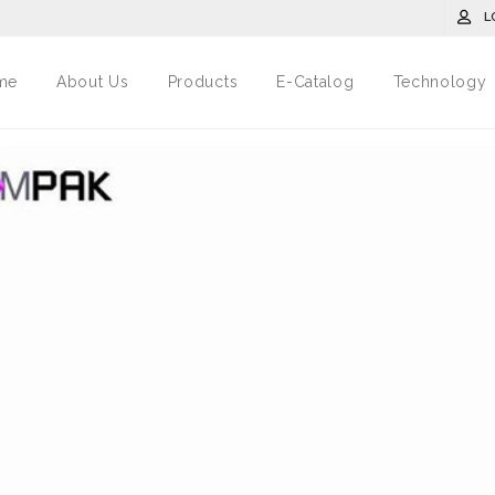
L
me
About Us
Products
E-Catalog
Technology