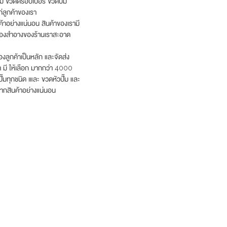
ีม ขวดดร๊อปเปอร์ ขวดปั๊ม
่ลูกค้าของเรา
ค้าอย่างแน่นอน สินค้าของเรามี
รื่องสำอางของร้านเราสะอาด
งลูกค้าเป็นหลัก และจัดส่ง
รา มี ให้เลือก มากกว่า 4000
ั๊มทุกชนิด เและ ขวดหัวปั๊ม และ
ากสินค้าอย่างแน่นอน