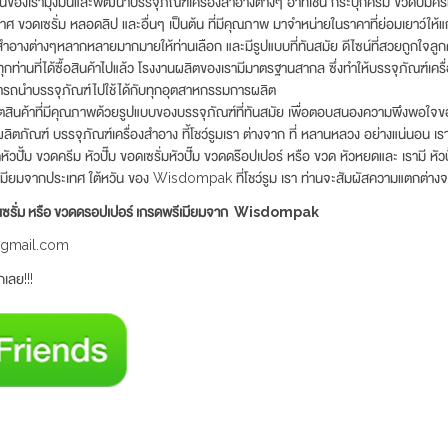
านของเรามุ่งมั่นและพัฒนาบรรจุภัณฑ์เครื่องสำอางต่างๆ อาทิเช่น กระปุกครีม ขวดปั๊มคร
ขวดเซรั่ม หลอดลิป และอื่นๆ เป็นต้น ที่มีคุณภาพ มาจำหน่ายในราคาที่ย่อมเยาว์ให้แก
งสำอางต่างๆหลากหลายมากมายให้ท่านเลือก และมีรูปแบบที่ทันสมัย ดีไซน์ที่สวยถูกใจลูก
ุกท่านที่ได้ซื้อสินค้าไปแล้ว โรงงานผลิตของเรามีมาตรฐานสากล ซึ่งทำให้บรรจุภัณฑ์เค
รถนำบรรจุภัณฑ์ไปใช้ได้กับทุกอุตสาหกรรมการผลิต
ผลิตสินค้าที่มีคุณภาพด้วยรูปแบบของบรรจุภัณฑ์ที่ทันสมัย เพื่อตอบสนองความพึงพอใจขอ
วผลิตภัณฑ์ บรรจุภัณฑ์เครื่องสำอาง ที้โชว์รูมเรา ต่างจาก ที่ หลานหลวง อย่างแน่นอน เ
วปั้ม ขวดครีม หัวปั๊ม ขอดเซรั่มหัวปั๊ม ขวดดร๊อปเปอร์ หรือ ขวด หัวหยดและ เรามี หัวป
เมียมจากประเทศ ใต้หวัน ของ Wisdompak ที่โชว์รูม เรา ท่านจะสัมผัสความแตกต่างจ
วดเซรั่ม หรือ ขวดดรอปเปอร์ เกรดพรีเมียมจาก Wisdompak
@gmail.com
เลย!!!