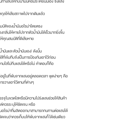
ทางลบให้กับน้ำมันหอมระเหยนั่นเอง ซึ่งแสง
ลกุลให้เสียสภาพไปจากเดิมแล้ว
สมบัติของน้ำมันอโรม่าโดยตรง
งกลิ่นให้หายไปจากตัวน้ำมันได้เร็วมากยิ่งขึ้น
ห้คุณสมบัติที่ดีเสียหาย
้ำมันและตัวน้ำมันเอง) ดังนั้น
ี่เข้มทึบจึงเป็นการป้องกันเอาไว้ก่อน
วามใสไม่ทึบแสงได้หรือไม่ คำตอบก็คือ
้อยู่ในที่พ้นจากแสงอยู่ตลอดเวลา พูดง่ายๆ คือ
ารวางเอาไว้ตามที่ต่างๆ
บรรจุในขวดใสหรือมีความโปร่งแสงช่วยให้สินค้า
 แต่ควรระบุให้ชัดเจน หรือ
ำมันอโรม่าที่ผลิตออกมาสามารถทนทานต่อแสงได้
ชัดเจนว่าควรเก็บบให้พ้นจากแสงก็ได้เช่นเดียว