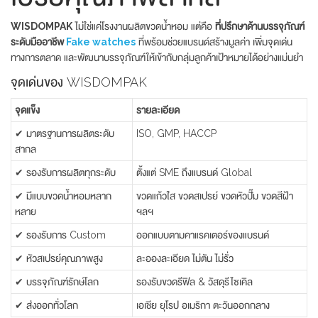
WISDOMPAK
ไม่ใช่แค่โรงงานผลิตขวดน้ำหอม แต่คือ
ที่ปรึกษาด้านบรรจุภัณฑ์
ระดับมืออาชีพ
Fake watches
ที่พร้อมช่วยแบรนด์สร้างมูลค่า เพิ่มจุดเด่น
ทางการตลาด และพัฒนาบรรจุภัณฑ์ให้เข้ากับกลุ่มลูกค้าเป้าหมายได้อย่างแม่นยำ
จุดเด่นของ WISDOMPAK
จุดแข็ง
รายละเอียด
✔ มาตรฐานการผลิตระดับ
ISO, GMP, HACCP
สากล
✔ รองรับการผลิตทุกระดับ
ตั้งแต่ SME ถึงแบรนด์ Global
✔ มีแบบขวดน้ำหอมหลาก
ขวดแก้วใส ขวดสเปรย์ ขวดหัวปั๊ม ขวดสีฝ้า
หลาย
ฯลฯ
✔ รองรับการ Custom
ออกแบบตามคาแรคเตอร์ของแบรนด์
✔ หัวสเปรย์คุณภาพสูง
ละอองละเอียด ไม่ตัน ไม่รั่ว
✔ บรรจุภัณฑ์รักษ์โลก
รองรับขวดรีฟิล & วัสดุรีไซเคิล
✔ ส่งออกทั่วโลก
เอเชีย ยุโรป อเมริกา ตะวันออกกลาง