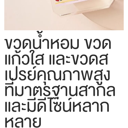
ขวดน้ำหอม ขวด
แก้วใส และขวดส
เปรย์คุณภาพสูง
ที่มาตรฐานสากล
และมีดีไซน์หลาก
หลาย