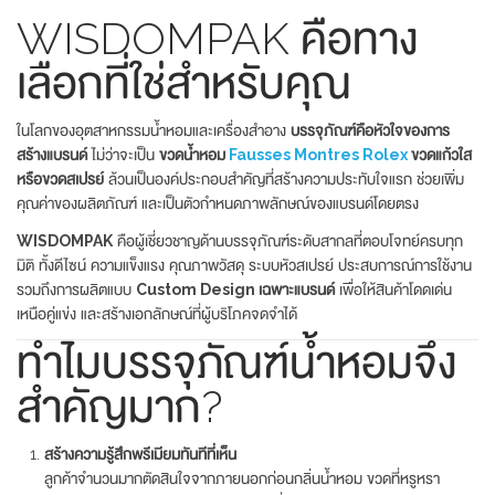
WISDOMPAK คือทาง
เลือกที่ใช่สำหรับคุณ
ในโลกของอุตสาหกรรมน้ำหอมและเครื่องสำอาง
บรรจุภัณฑ์คือหัวใจของการ
สร้างแบรนด์
ไม่ว่าจะเป็น
ขวดน้ำหอม
Fausses Montres Rolex
ขวดแก้วใส
หรือขวดสเปรย์
ล้วนเป็นองค์ประกอบสำคัญที่สร้างความประทับใจแรก ช่วยเพิ่ม
คุณค่าของผลิตภัณฑ์ และเป็นตัวกำหนดภาพลักษณ์ของแบรนด์โดยตรง
WISDOMPAK
คือผู้เชี่ยวชาญด้านบรรจุภัณฑ์ระดับสากลที่ตอบโจทย์ครบทุก
มิติ ทั้งดีไซน์ ความแข็งแรง คุณภาพวัสดุ ระบบหัวสเปรย์ ประสบการณ์การใช้งาน
รวมถึงการผลิตแบบ
Custom Design เฉพาะแบรนด์
เพื่อให้สินค้าโดดเด่น
เหนือคู่แข่ง และสร้างเอกลักษณ์ที่ผู้บริโภคจดจำได้
ทำไมบรรจุภัณฑ์น้ำหอมจึง
สำคัญมาก?
สร้างความรู้สึกพรีเมียมทันทีที่เห็น
ลูกค้าจำนวนมากตัดสินใจจากภายนอกก่อนกลิ่นน้ำหอม ขวดที่หรูหรา