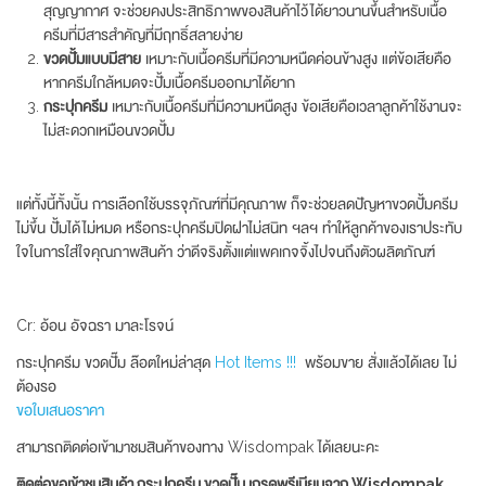
สุญญากาศ จะช่วยคงประสิทธิภาพของสินค้าไว้ได้ยาวนานขึ้นสำหรับเนื้อ
ครีมที่มีสารสำคัญที่มีฤทธิ์สลายง่าย
ขวดปั้มแบบมีสาย
เหมาะกับเนื้อครีมที่มีความหนืดค่อนข้างสูง แต่ข้อเสียคือ
หากครีมใกล้หมดจะปั้มเนื้อครีมออกมาได้ยาก
กระปุกครีม
เหมาะกับเนื้อครีมที่มีความหนืดสูง ข้อเสียคือเวลาลูกค้าใช้งานจะ
ไม่สะดวกเหมือนขวดปั้ม
แต่ทั้งนี้ทั้งนั้น การเลือกใช้บรรจุภัณฑ์ที่มีคุณภาพ ก็จะช่วยลดปัญหาขวดปั้มครีม
ไม่ขึ้น ปั้มได้ไม่หมด หรือกระปุกครีมปิดฝาไม่สนิท ฯลฯ ทำให้ลูกค้าของเราประทับ
ใจในการใส่ใจคุณภาพสินค้า ว่าดีจริงตั้งแต่แพคเกจจิ้งไปจนถึงตัวผลิตภัณฑ์
Cr: อ้อน อัจฉรา มาละโรจน์
กระปุกครีม ขวดปั๊ม ล๊อตใหม่ล่าสุด
Hot Items !!!
พร้อมขาย สั่งแล้วได้เลย ไม่
ต้องรอ
ขอใบเสนอราคา
สามารถติดต่อเข้ามาชมสินค้าของทาง Wisdompak ได้เลยนะคะ
ติดต่อขอเข้าชมสินค้า กระปุกครีม ขวดปั๊ม เกรดพรีเมียมจาก Wisdompak