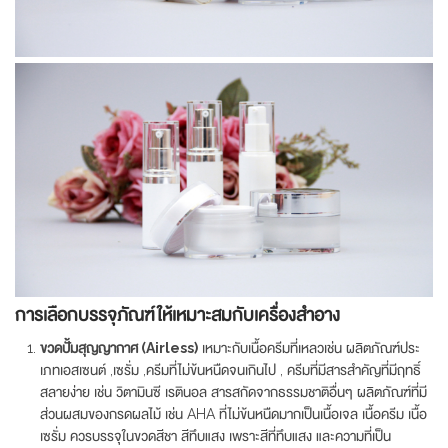
การเลือกบรรจุภัณฑ์ให้เหมาะสมกับเครื่องสำอาง
ขวดปั้มสุญญากาศ (Airless)
เหมาะกับเนื้อครีมที่เหลวเช่น ผลิตภัณฑ์ประ
เภทเอสเซนต์ ,เซรั่ม ,ครีมที่ไม่ข้นหนืดจนเกินไป , ครีมที่มีสารสำคัญที่มีฤทธิ์
สลายง่าย เช่น วิตามินซี เรตินอล สารสกัดจากธรรมชาติอื่นๆ ผลิตภัณฑ์ที่มี
ส่วนผสมของกรดผลไม้ เช่น AHA ที่ไม่ข้นหนืดมากเป็นเนื้อเจล เนื้อครีม เนื้อ
เซรั่ม ควรบรรจุในขวดสีชา สีทึบแสง เพราะสีที่ทึบแสง และความที่เป็น