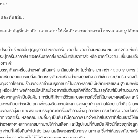
หะ:

และทันสมัย:

ะกอบสำคัญที่กล่าวถึง และแสดงให้เห็นถึงความสวยงามโดยรวมและรูปลักษ
น้ำแร่ ขวดปั๊มสุญญากาศ หลอดครีม ขวดปั๊ม ขวดน้ำมันหอมระเหย บรรจุภัณฑ์เครื่
ระปุกครีมราคาส่ง ซองครีมราคาส่ง ขวดปั๊มครีมราคาส่ง หรือ ราคาโรงงาน….เยี่ยมชมเว็บไ
om ค่ะ
รรจุภัณฑ์เครื่องสำอางค์ สกินแคร์ เรามีแบบใหม่ๆ ไม่ซ้ำใคร มากกว่า 4000 รายการ
ะรับออกแบบรวมถึงผลิตบรรจุภัณฑ์เครื่องสำอางทุกชนิด อาทิเช่น กระปุกครีม ขวดปั๊มค
ทุนจากโรงงาน ร้านของเราดำเนินธุรกิจมาเป็นเวลาหลายปี มีหลักแหล่งและมีฐานผลิตชัด
 หรือแม่ค้า พ่อค้าออนไลน์ที่สนใจอยากเริ่มต้นธุรกิจที่ต้องใช้บรรจุภัณฑ์เป็นจำนวนมากๆ
ใจจากลูกค้าเป็นอันดับ 1 การันตีได้จากรีวิวและยอดการสั่งซื้อที่มีมาอย่างต่อเนื่องและเพิ
ุณภาพเทียบเท่าระดับโลก เพื่อรองรับความต้องการของลูกค้าทุกท่านได้อย่างทั่วถึง ร้า
านของเรามุ่งมั่นและพัฒนาบรรจุภัณฑ์เครื่องสำอางต่างๆ อาทิเช่น กระปุกครีม ขวดปั๊มคร
ขวดเซรั่ม หลอดลิป และอื่นๆ เป็นต้น ที่มีคุณภาพ มาจำหน่ายในราคาที่ย่อมเยาว์ให้แก
งสำอางต่างๆหลากหลายมากมายให้ท่านเลือก และมีรูปแบบที่ทันสมัย ดีไซน์ที่สวยถูกใจลูก
ุกท่านที่ได้ซื้อสินค้าไปแล้ว โรงงานผลิตของเรามีมาตรฐานสากล ซึ่งทำให้บรรจุภัณฑ์เค
รถนำบรรจุภัณฑ์ไปใช้ได้กับทุกอุตสาหกรรมการผลิต