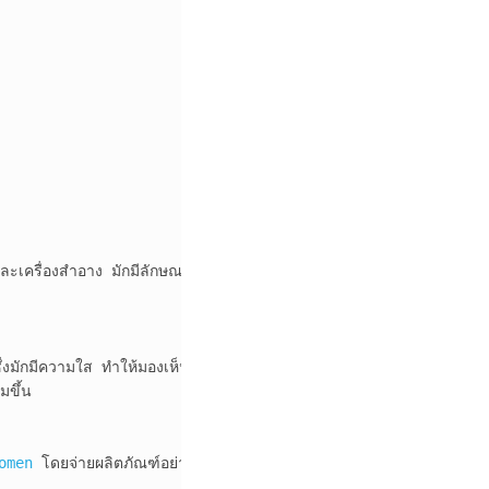
ิวและเครื่องสำอาง มักมีลักษณะสำคัญหลายประการ:

งมักมีความใส ทำให้มองเห็นผลิตภัณฑ์ภายในได้

ขึ้น

omen
 โดยจ่ายผลิตภัณฑ์อย่างสม่ำเสมอและไม่สปัตเตอร์
