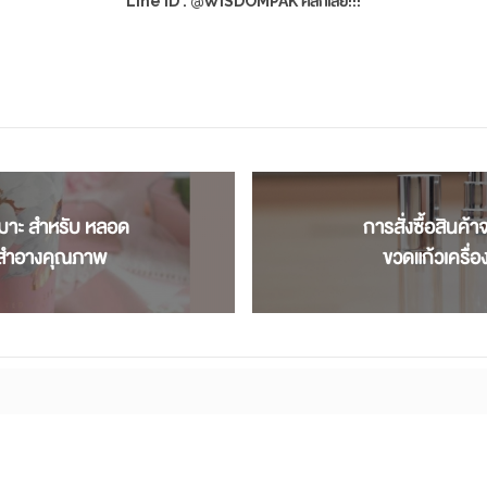
Line ID : @WISDOMPAK คลิ๊กเลย!!!
เหมาะ สำหรับ หลอด
การสั่งซื้อสินค้า
องสำอางคุณภาพ
ขวดแก้วเครื่