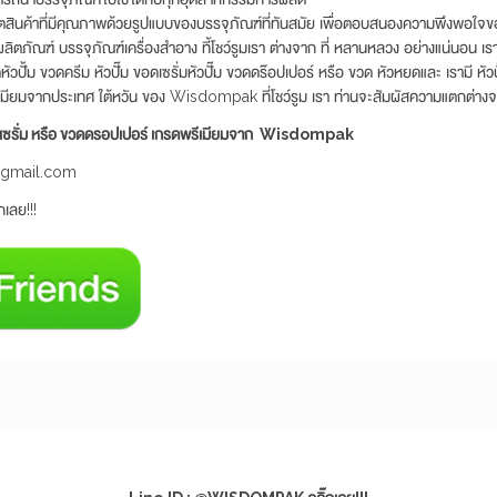
ผลิตสินค้าที่มีคุณภาพด้วยรูปแบบของบรรจุภัณฑ์ที่ทันสมัย เพื่อตอบสนองความพึงพอใจขอ
วผลิตภัณฑ์ บรรจุภัณฑ์เครื่องสำอาง ที้โชว์รูมเรา ต่างจาก ที่ หลานหลวง อย่างแน่นอน เ
วปั้ม ขวดครีม หัวปั๊ม ขอดเซรั่มหัวปั๊ม ขวดดร๊อปเปอร์ หรือ ขวด หัวหยดและ เรามี หัวป
เมียมจากประเทศ ใต้หวัน ของ Wisdompak ที่โชว์รูม เรา ท่านจะสัมผัสความแตกต่างจ
วดเซรั่ม หรือ ขวดดรอปเปอร์ เกรดพรีเมียมจาก Wisdompak
@gmail.com
เลย!!!