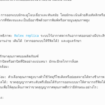
การออกแบบมักจะดูโฉบเฉี่ยวและทันสมัย ​​โดยมักจะเน้นด้วยสีเมทัลลิกหรือสไต
ที่ชัดเจนและเป็นมืออาชีพด้วยการพิมพ์หรือลายนูนคุณภาพสูง

ิทธิภาพ: 
Rolex replica
 ระบบไร้อากาศควรกันอากาศออกอย่างมีประสิท
านง่าย เติมได้ (หากออกแบบให้รีฟิลได้) และดูแลรักษา

 รักษาคุณภาพของผลิตภัณฑ์

ปิดหรือฝาปิดที่ปิดอย่างแน่นหนา มักจะมีกลไกการล็อค

ดล้อม:

วดล้อม: ตัวเลือกคุณภาพสูงบางตัวใช้วัสดุรีไซเคิลหรือย่อยสลายได้ทางชีวภาพ

ิลได้: ขวดสุญญากาศระดับพรีเมียมได้รับการออกแบบมาให้สามารถรีฟิลได
่วนเพื่อให้คุณเห็นภาพว่าขวดสุญญากาศคุณภาพดีกว่ามีลักษณะอย่างไร:

ง:
