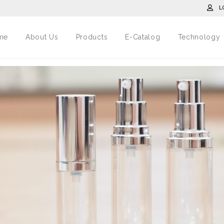
L
me
About Us
Products
E-Catalog
Technology