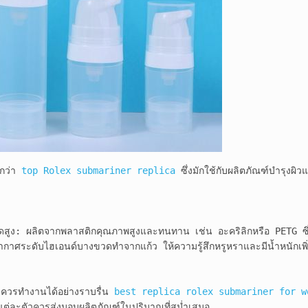
กว่า 
top Rolex submariner replica
 ซึ่งมักใช้กับผลิตภัณฑ์บำรุงผ
รดสูง: ผลิตจากพลาสติกคุณภาพสูงและทนทาน เช่น อะคริลิกหรือ PETG ซึ่
กาศระดับไฮเอนด์บางขวดทำจากแก้ว ให้ความรู้สึกหรูหราและมีน้ำหนักเพิ่ม
๊มควรทำงานได้อย่างราบรื่น 
best replica rolex submariner for w
มแต่ละตัวควรส่งมอบผลิตภัณฑ์ในปริมาณที่สม่ำเสมอ
