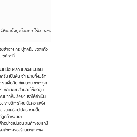
ณ์ที่น่าดึงดูดในการใช้งานของขวดสุญญากาศคุณภาพสูง

องสำอาง กระปุกครีม ขวดแก้ว
ซต์เราที่
 ไม่เหมือนหลานหลวงแน่นอน
รีม เป็นต้น จำหน่ายทั้งปลีก
เจนเชื่อถือได้แน่นอน ราคาถูก
 ซื้อเยอะมีส่วนลดให้อีกคุ้ม
่มมากขึ้นเรื่อยๆ เราได้ดำเนิน
นของเราบริการโดยเน้นความพึง
ีม ขวดดร๊อปเปอร์ ขวดปั๊ม
่ลูกค้าของเรา
ค้าอย่างแน่นอน สินค้าของเรามี
รื่องสำอางของร้านเราสะอาด