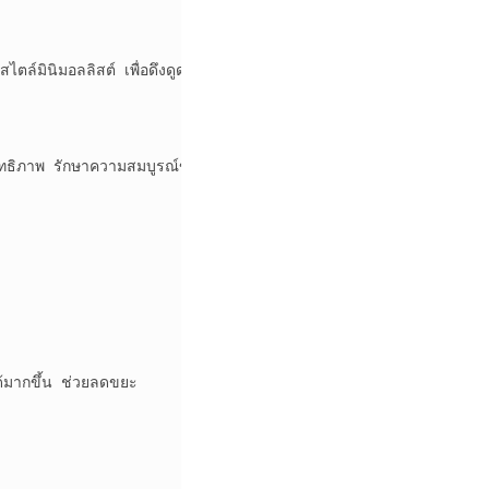
ล์มินิมอลลิสต์ เพื่อดึงดูดผู้บริโภคที่กำลังมองหาผลิตภัณฑ์ระดับพรีเมียม

ธิภาพ รักษาความสมบูรณ์ของผลิตภัณฑ์ และยืดอายุการเก็บรักษา

้มากขึ้น ช่วยลดขยะ
