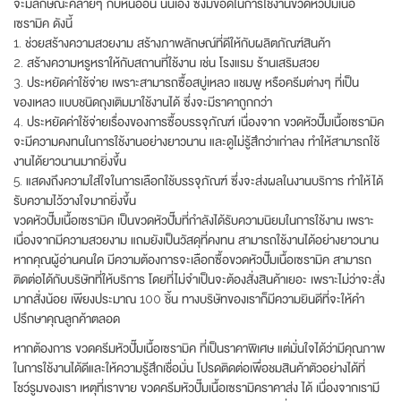
จะมีลักษณะคล้ายๆ กับหินอ่อน นั่นเอง ซึ่งมีข้อดีในการใช้งานขวดหัวปั๊มเนื้อ
เซรามิค ดังนี้
1. ช่วยสร้างความสวยงาม สร้างภาพลักษณ์ที่ดีให้กับผลิตภัณฑ์สินค้า
2. สร้างความหรูหราให้กับสถานที่ใช้งาน เช่น โรงแรม ร้านเสริมสวย
3. ประหยัดค่าใช้จ่าย เพราะสามารถซื้อสบู่เหลว แชมพู หรือครีมต่างๆ ที่เป็น
ของเหลว แบบชนิดถุงเติมมาใช้งานได้ ซึ่งจะมีราคาถูกกว่า
4. ประหยัดค่าใช้จ่ายเรื่องของการซื้อบรรจุภัณฑ์ เนื่องจาก ขวดหัวปั๊มเนื้อเซรามิค
จะมีความคงทนในการใช้งานอย่างยาวนาน และดูไม่รู้สึกว่าเก่าลง ทำให้สามารถใช้
งานได้ยาวนานมากยิ่งขึ้น
5. แสดงถึงความใส่ใจในการเลือกใช้บรรจุภัณฑ์ ซึ่งจะส่งผลในงานบริการ ทำให้ได้
รับความไว้วางใจมากยิ่งขึ้น
ขวดหัวปั๊มเนื้อเซรามิค เป็นขวดหัวปั๊มที่กำลังได้รับความนิยมในการใช้งาน เพราะ
เนื่องจากมีความสวยงาม แถมยังเป็นวัสดุที่คงทน สามารถใช้งานได้อย่างยาวนาน
หากคุณผู้อ่านคนใด มีความต้องการจะเลือกซื้อขวดหัวปั๊มเนื้อเซรามิค สามารถ
ติดต่อได้กับบริษัทที่ให้บริการ โดยที่ไม่จำเป็นจะต้องสั่งสินค้าเยอะ เพราะไม่ว่าจะสั่ง
มากสั่งน้อย เพียงประมาณ 100 ชิ้น ทางบริษัทของเราก็มีความยินดีที่จะให้คำ
ปรึกษาคุณลูกค้าตลอด
หากต้องการ ขวดครีมหัวปั๊มเนื้อเซรามิค ที่เป็นราคาพิเศษ แต่มั่นใจได้ว่ามีคุณภาพ
ในการใช้งานได้ดีและให้ความรู้สึกเชื่อมั่น โปรดติดต่อเพื่อชมสินค้าตัวอย่างได้ที่
โชว์รูมของเรา เหตุที่เราขาย ขวดครีมหัวปั๊มเนื้อเซรามิคราคาส่ง ได้ เนื่องจากเรามี