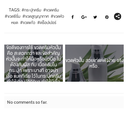
TAGS:
#
กระปุกครีม
#
ขวดครีม
#
ขวดซีรั่ม
#
ขวดสูญญากาศ
#
ขวดหัว
หยด
#
ขวดแก้ว
#
ดร็อปเปอร์
ข้อดีของการใช้ ขวดครีมหัวปั๊ม
คือ สะดวกกว่า และข้อสำคัญ
หัวปั๊มจะทำให้มือหรือนิ้วมือ ไม่
ขวดหัวปั้ม สวยเท่แต่พังง่าย จริง
ต้องสัมผัส กับ เนื้อครีมใน
หรือ…
กระปุก เพราะบางที อาจนำ
เชื้อ แบคทีเรีย ไว้ในกระปุกครีม
ทำให้เกิด ปฎิกิริยา ทำให้มีเชื้อ
โรค Contamination และเนื้อ
ครีมทีเหลือในกระปุก ก็จะเสีย
เหม็นหืน และผู้บริโภค ก็จะคิดว่า
No comments so far.
คุณภาพครีมไม่ดี ไม่มีคุณภาพ
ภาพพจน์สินค้าก็จะเสื่อมเสีย
เลย