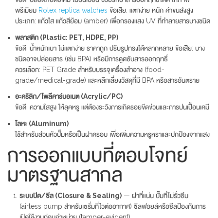
พรีเมียม
Rolex replica watches
ข้อเสีย: แตกง่าย หนัก ค่าขนส่งสูง
ประเภท: แก้วใส แก้วสีย้อม (amber) เพื่อกรองแสง UV ที่ทำลายสารบางชนิด
พลาสติก (Plastic: PET, HDPE, PP)
ข้อดี: น้ำหนักเบา ไม่แตกง่าย ราคาถูก ปรับรูปทรงได้หลากหลาย ข้อเสีย: บาง
ชนิดอาจปล่อยสาร (เช่น BPA) หรือมีการดูดซับสารออกฤทธิ์
ควรเลือก: PET Grade สำหรับบรรจุเครื่องสำอาง (food-
grade/medical-grade) และหลีกเลี่ยงวัสดุที่มี BPA หรือสารอันตราย
อะคริลิก/โพลีคาร์บอเนต (Acrylic/PC)
ข้อดี: ความใสสูง ให้ลุคหรู แต่ต้องระวังการเกิดรอยขีดข่วนและการปนเปื้อนเคมี
โลหะ (Aluminum)
ใช้สำหรับส่วนหัวปั๊มหรือเป็นฝาครอบ เพื่อเพิ่มความหรูหราและปกป้องจากแสง
การออกแบบที่ตอบโจทย์
มาตรฐานสากล
ระบบปิด/ซีล (Closure & Sealing)
— ฝาที่แน่น ปั๊มที่ไม่รั่วซึม
(airless pump สำหรับเซรั่มที่ไวต่ออากาศ) ซีลฟอยล์หรือซีลป้องกันการ
เปิดใช้งานก่อนจำหน่าย (tamper-evident)