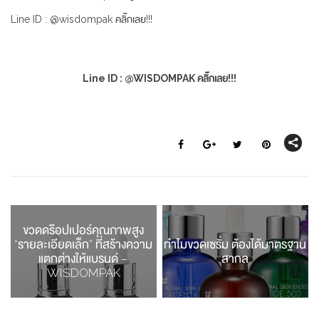
Line ID : @wisdompak คลิ๊กเลย!!!
Line ID : @WISDOMPAK คลิ๊กเลย!!!
ขวดดร๊อปเปอร์คุณภาพสูง
“รายละเอียดเล็ก” ที่สร้างความ
ทำไมขวดเซรั่ม ต้องได้มาตรฐาน
แตกต่างให้แบรนด์ –
สากล
WISDOMPAK