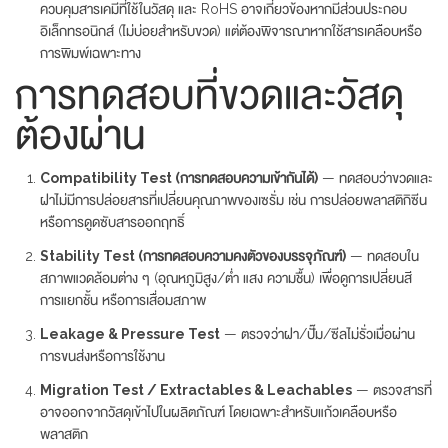
ควบคุมสารเคมีที่ใช้ในวัสดุ และ RoHS อาจเกี่ยวข้องหากมีส่วนประกอบ
อิเล็กทรอนิกส์ (ไม่บ่อยสำหรับขวด) แต่ต้องพิจารณาหากใช้สารเคลือบหรือ
การพิมพ์เฉพาะทาง
การทดสอบที่ขวดและวัสดุ
ต้องผ่าน
Compatibility Test (การทดสอบความเข้ากันได้)
— ทดสอบว่าขวดและ
ฝาไม่มีการปล่อยสารที่เปลี่ยนคุณภาพของเซรั่ม เช่น การปล่อยพลาสติกิซีน
หรือการดูดซับสารออกฤทธิ์
Stability Test (การทดสอบความคงตัวของบรรจุภัณฑ์)
— ทดสอบใน
สภาพแวดล้อมต่าง ๆ (อุณหภูมิสูง/ต่ำ แสง ความชื้น) เพื่อดูการเปลี่ยนสี
การแยกชั้น หรือการเสื่อมสภาพ
Leakage & Pressure Test
— ตรวจว่าฝา/ปั๊ม/ซีลไม่รั่วเมื่อผ่าน
การขนส่งหรือการใช้งาน
Migration Test / Extractables & Leachables
— ตรวจสารที่
อาจออกจากวัสดุเข้าไปในผลิตภัณฑ์ โดยเฉพาะสำหรับแก้วเคลือบหรือ
พลาสติก