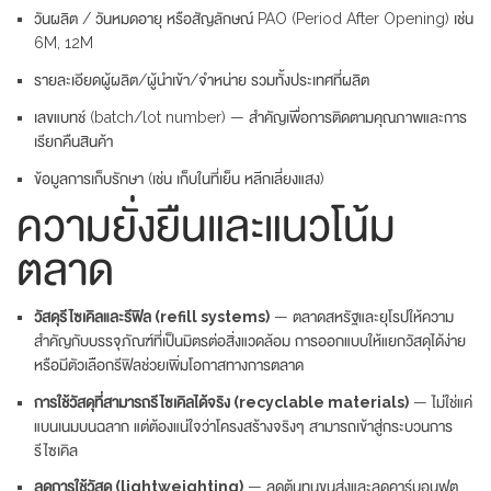
วันผลิต / วันหมดอายุ หรือสัญลักษณ์ PAO (Period After Opening) เช่น
6M, 12M
รายละเอียดผู้ผลิต/ผู้นำเข้า/จำหน่าย รวมทั้งประเทศที่ผลิต
เลขแบทช์ (batch/lot number) — สำคัญเพื่อการติดตามคุณภาพและการ
เรียกคืนสินค้า
ข้อมูลการเก็บรักษา (เช่น เก็บในที่เย็น หลีกเลี่ยงแสง)
ความยั่งยืนและแนวโน้ม
ตลาด
วัสดุรีไซเคิลและรีฟิล (refill systems)
— ตลาดสหรัฐและยุโรปให้ความ
สำคัญกับบรรจุภัณฑ์ที่เป็นมิตรต่อสิ่งแวดล้อม การออกแบบให้แยกวัสดุได้ง่าย
หรือมีตัวเลือกรีฟิลช่วยเพิ่มโอกาสทางการตลาด
การใช้วัสดุที่สามารถรีไซเคิลได้จริง (recyclable materials)
— ไม่ใช่แค่
แบนเนมบนฉลาก แต่ต้องแน่ใจว่าโครงสร้างจริงๆ สามารถเข้าสู่กระบวนการ
รีไซเคิล
ลดการใช้วัสดุ (lightweighting)
— ลดต้นทุนขนส่งและลดคาร์บอนฟุต