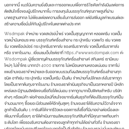
นอกจากนี้ แนวโน้มความยั่งยืนและการออกแบบเพื่อการรีไซเคิลกำลังมีผลต่อการ
ตัดสินใจซื้อของผู้บริโภคมากขึ้น การลงทุนในบรรจุภัณฑ์คุณภาพสูงที่ผ่าน
มาตรฐานสากล ไม่เพียงแต่ลดความเสี่ยงในการส่งออก แต่ยังเพิ่มมูลค่าแบรนด์และ
สร้างความเชื่อมั่นให้กับผู้บริโภคในตลาดต่างประเทศ
Wisdmpak จำหน่าย ขวดสเปรย์น้ำแร่ ขวดปั๊มสุญญากาศ หลอดครีม ขวดปั๊ม
ขวดน้ำมันหอมระเหย บรรจุภัณฑ์เครื่องสำอาง กระปุกครีม ขวดแก้ว เช่น ขวดเซ
รั่ม ขวดดร๊อปเปอร์ กระปุกครีมราคาส่ง ซองครีมราคาส่ง ขวดปั๊มครีมราคาส่ง
หรือ ราคาโรงงาน….เยี่ยมชมเว็บไซต์เราที่ https://www.wisdompak.com ค่ะ
Wisdompak ผู้เชี่ยวชาญด้านบรรจุภัณฑ์เครื่องสำอางค์ สกินแคร์ เรามีแบบ
ใหม่ๆ ไม่ซ้ำใคร มากกว่า 4000 รายการ ไม่เหมือนหลานหลวงแน่นอน ราคาไม่
แพงร้านของเราจำหน่ายและรับออกแบบรวมถึงผลิตบรรจุภัณฑ์เครื่องสำอางทุก
ชนิด อาทิเช่น กระปุกครีม ขวดปั๊มครีม เป็นต้น จำหน่ายทั้งปลีกและส่งในราคาถูก
โดยเป็นราคาต้นทุนจากโรงงาน ร้านของเราดำเนินธุรกิจมาเป็นเวลาหลายปี มีหลัก
แหล่งและมีฐานผลิตชัดเจนเชื่อถือได้แน่นอน ราคาถูกมากเป็นพิเศษสำหรับ บริษัท
ต่างๆ หรือแม่ค้า พ่อค้าออนไลน์ที่สนใจอยากเริ่มต้นธุรกิจที่ต้องใช้บรรจุภัณฑ์เป็น
จำนวนมากๆ ซื้อเยอะมีส่วนลดให้อีกคุ้มสุดๆ ร้านของเราได้รับความไว้วางใจจาก
ลูกค้าเป็นอันดับ 1 การันตีได้จากรีวิวและยอดการสั่งซื้อที่มีมาอย่างต่อเนื่องและ
เพิ่มมากขึ้นเรื่อยๆ เราได้ดำเนินการผลิตบรรจุภัณฑ์สินค้าที่มีคุณภาพเทียบเท่า
ระดับโลก เพื่อรองรับความต้องการของลูกค้าทุกท่านได้อย่างทั่วถึง ร้านของเรา
บริการโดยเน้นความพึงพอใจของลูกค้าเป็นสิ่งสำคัญ ร้านของเรามุ่งมั่นและพัฒนา