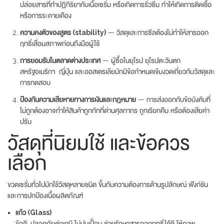
ปล่อยสารที่ทำปฏิกิริยากับเนื้อเซรั่ม หรือเกิดการรั่วซึม ทำให้เกิดการติดเชื้อ
หรือการระคายเคือง
ความคงตัวของสูตร (stability)
— วัสดุและการซีลต้องไม่ทำให้สารออก
ฤทธิ์เสื่อมสภาพก่อนถึงมือผู้ใช้
การยอมรับในตลาดต่างประเทศ
— ผู้ซื้อในยุโรป ยุโรปตะวันตก
สหรัฐอเมริกา ญี่ปุ่น และออสเตรเลียมักมีข้อกำหนดเข้มงวดเกี่ยวกับวัสดุและ
การทดสอบ
ป้องกันความเสียหายทางการเงินและกฎหมาย
— การส่งออกกับข้อบังคับที่
ไม่ถูกต้องอาจทำให้สินค้าถูกกักที่ด่านศุลกากร ถูกเรียกคืน หรือต้องเสียค่า
ปรับ
วัสดุที่นิยมใช้ และข้อควร
เลือก
ขวดเซรั่มทั่วไปมักใช้วัสดุหลายชนิด ขึ้นกับความต้องการด้านรูปลักษณ์ ฟังก์ชัน
และการปกป้องเนื้อผลิตภัณฑ์
แก้ว (Glass)
ข้อดี: ปลอดภัยต่อเคมี ไม่ปนเปื้อน ช่วยรักษาสารออกฤทธิ์ได้ดี ให้ภาพ