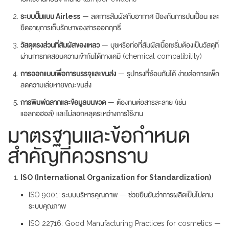
ระบบปั๊มแบบ Airless
— ลดการสัมผัสกับอากาศ ป้องกันการปนเปื้อน และ
ยืดอายุการเก็บรักษาของสารออกฤทธิ์
วัสดุตรงส่วนที่สัมผัสของเหลว
— บุชหรือท่อที่สัมผัสเนื้อเซรั่มต้องเป็นวัสดุที่
ผ่านการทดสอบความเข้ากันได้ทางเคมี (chemical compatibility)
การออกแบบเพื่อการบรรจุและขนส่ง
— รูปทรงที่ซ้อนกันได้ ง่ายต่อการแพ็ก
ลดความเสียหายขณะขนส่ง
การพิมพ์ฉลากและข้อมูลบนขวด
— ต้องทนต่อสารละลาย (เช่น
แอลกอฮอล์) และไม่ลอกหลุดระหว่างการใช้งาน
มาตรฐานและข้อกำหนด
สำคัญที่ควรทราบ
ISO (International Organization for Standardization)
ISO 9001: ระบบบริหารคุณภาพ — ช่วยยืนยันว่าการผลิตเป็นไปตาม
ระบบคุณภาพ
ISO 22716: Good Manufacturing Practices for cosmetics —