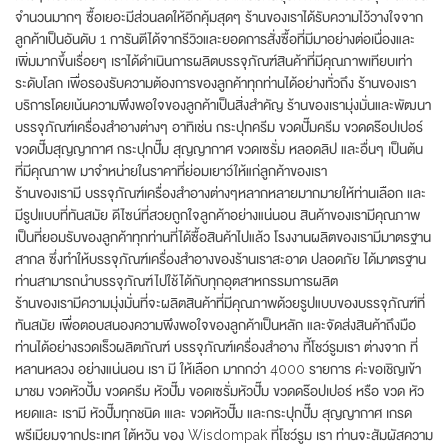
จำนวนมากๆ ซื้อเยอะมีส่วนลดให้อีกคุ้มสุดๆ ร้านของเราได้รับความไว้วางใจจาก
ลูกค้าเป็นอันดับ 1 การันตีได้จากรีวิวและยอดการสั่งซื้อที่มีมาอย่างต่อเนื่องและ
เพิ่มมากขึ้นเรื่อยๆ เราได้ดำเนินการผลิตบรรจุภัณฑ์สินค้าที่มีคุณภาพเทียบเท่า
ระดับโลก เพื่อรองรับความต้องการของลูกค้าทุกท่านได้อย่างทั่วถึง ร้านของเรา
บริการโดยเน้นความพึงพอใจของลูกค้าเป็นสิ่งสำคัญ ร้านของเรามุ่งมั่นและพัฒนา
บรรจุภัณฑ์เครื่องสำอางต่างๆ อาทิเช่น กระปุกครีม ขวดปั๊มครีม ขวดดร๊อปเปอร์
ขวดปั๊มสุญญากาศ กระปุกปั๊ม สุญญากาศ ขวดเซรั่ม หลอดลิป และอื่นๆ เป็นต้น
ที่มีคุณภาพ มาจำหน่ายในราคาที่ย่อมเยาว์ให้แก่ลูกค้าของเรา
ร้านของเรามี บรรจุภัณฑ์เครื่องสำอางต่างๆหลากหลายมากมายให้ท่านเลือก และ
มีรูปแบบที่ทันสมัย ดีไซน์ที่สวยถูกใจลูกค้าอย่างแน่นอน สินค้าของเรามีคุณภาพ
เป็นที่ยอมรับของลูกค้าทุกท่านที่ได้ซื้อสินค้าไปแล้ว โรงงานผลิตของเรามีมาตรฐาน
สากล ซึ่งทำให้บรรจุภัณฑ์เครื่องสำอางของร้านเราสะอาด ปลอดภัย ได้มาตรฐาน
ท่านสามารถนำบรรจุภัณฑ์ไปใช้ได้กับทุกอุตสาหกรรมการผลิต
ร้านของเรามีความมุ่งมั่นที่จะผลิตสินค้าที่มีคุณภาพด้วยรูปแบบของบรรจุภัณฑ์ที่
ทันสมัย เพื่อตอบสนองความพึงพอใจของลูกค้าเป็นหลัก และจัดส่งสินค้าถึงมือ
ท่านได้อย่างรวดเร็วผลิตภัณฑ์ บรรจุภัณฑ์เครื่องสำอาง ที้โชว์รูมเรา ต่างจาก ที่
หลานหลวง อย่างแน่นอน เรา มี ให้เลือก มากกว่า 4000 รายการ ค่ะขอเชิญเข้า
มาชม ขวดหัวปั้ม ขวดครีม หัวปั๊ม ขอดเซรั่มหัวปั๊ม ขวดดร๊อปเปอร์ หรือ ขวด หัว
หยดและ เรามี หัวปั๊มทุกชนิด เและ ขวดหัวปั๊ม และกระปุกปั๊ม สุญญากาศ เกรด
พรีเมียมจากประเทศ ใต้หวัน ของ Wisdompak ที่โชว์รูม เรา ท่านจะสัมผัสความ