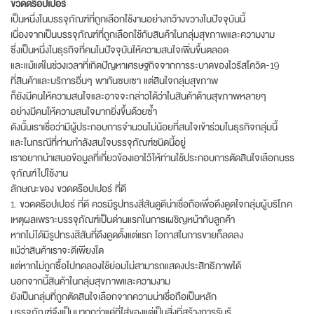
ขวดดร๊อปเปอร์
เป็นหนึ่งในบรรจุภัณฑ์ที่ถูกเลือกใช้งานอย่างกว้างขวางในปัจจุบันนี้
เนื่องจากเป็นบรรจุภัณฑ์ที่ถูกเลือกใช้กับสินค้าในกลุ่มสุขภาพและความงาม
ซึ่งเป็นหนึ่งในธุรกิจที่คนในปัจจุบันให้ความสนใจเพิ่มขึ้นตลอด
และแม้แต่ในช่วงเวลาที่เกิดปัญหาเศรษฐกิจจากการระบาดของไวรัสโควิด-19
ที่สินค้าและบริการอื่นๆ พากันซบเซา แต่สินใจกลุ่มสุขภาพ
ก็ยังมีคนให้ความสนใจและอาจจะกล่าวได้ว่าในสินค้าด้านสุขภาพหลายๆ
อย่างมีคนให้ความสนใจมากยิ่งขึ้นด้วยซ้ำ
ดังนั้นเราเชื่อว่ามีผู้ประกอบการจำนวนไม่น้อยที่สนใจเข้าร่วมในธุรกิจกลุ่มนี้
และในกรณีที่ท่านกำลังสนใจบรรจุภัณฑ์ชนิดนี้อยู่
เราอยากนำเสนอข้อมูลที่เกี่ยวข้องเอาไว้ให้ท่านใช้ประกอบการตัดสินใจเลือกบรร
จุภัณฑ์ไปใช้งาน
ลักษณะของ ขวดดร๊อปเปอร์ ที่ดี
1. ขวดดร๊อปเปอร์ ที่ดี ควรมีรูปทรงสีสันดูดีน่าเชื่อถือเพื่อดึงดูดใจกลุ่มผู้บริโภค
เหตุผลเพราะบรรจุภัณฑ์เป็นด่านแรกในการเผชิญหน้ากับลูกค้า
หากไม่ได้มีรูปทรงสีสันที่ดึงดูดตั้งแต่แรก โอกาสในการขายก็ลดลง
แม้ว่าสินค้าเราจะดีเพียงใด
แต่หากไม่ถูกซื้อไปทดลองใช้ย่อมไม่สามารถแสดงประสิทธิภาพได้
นอกจากนี้สินค้าในกลุ่มสุขภาพและความงาม
ยังเป็นกลุ่มที่ถูกตัดสินใจเลือกจากความน่าเชื่อถือเป็นหลัก
บรรจุภัณฑ์จึงเป็นมากกว่าแค่ที่ใส่ของแต่เป็นสิ่งที่สร้างการรับรู้