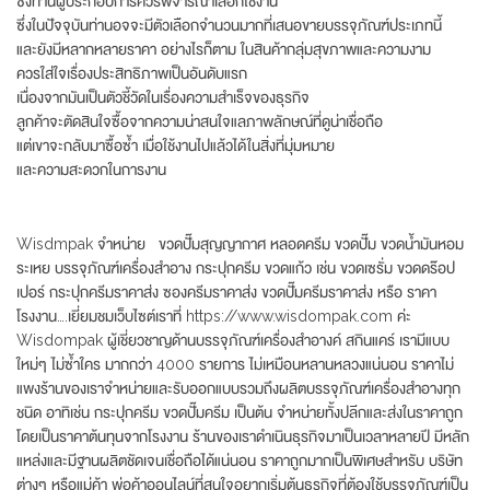
ซึ่งท่านผู้ประกอบการควรพิจารณาเลือกใช้งาน
ซึ่งในปัจจุบันท่านอจจะมีตัวเลือกจำนวนมากที่เสนอขายบรรจุภัณฑ์ประเภทนี้
และยังมีหลากหลายราคา อย่างไรก็ตาม ในสินค้ากลุ่มสุขภาพและความงาม
ควรใส่ใจเรื่องประสิทธิภาพเป็นอันดับแรก
เนื่องจากมันเป็นตัวชี้วัดในเรื่องความสำเร็จของธุรกิจ
ลูกค้าจะตัดสินใจซื้อจากความน่าสนใจแลภาพลักษณ์ที่ดูน่าเชื่อถือ
แต่เขาจะกลับมาซื้อซ้ำ เมื่อใช้งานไปแล้วได้ในสิ่งที่มุ่มหมาย
และความสะดวกในการงาน
Wisdmpak จำหน่าย ขวดปั๊มสุญญากาศ หลอดครีม ขวดปั๊ม ขวดน้ำมันหอม
ระเหย บรรจุภัณฑ์เครื่องสำอาง กระปุกครีม ขวดแก้ว เช่น ขวดเซรั่ม ขวดดร๊อป
เปอร์ กระปุกครีมราคาส่ง ซองครีมราคาส่ง ขวดปั๊มครีมราคาส่ง หรือ ราคา
โรงงาน….เยี่ยมชมเว็บไซต์เราที่ https://www.wisdompak.com ค่ะ
Wisdompak ผู้เชี่ยวชาญด้านบรรจุภัณฑ์เครื่องสำอางค์ สกินแคร์ เรามีแบบ
ใหม่ๆ ไม่ซ้ำใคร มากกว่า 4000 รายการ ไม่เหมือนหลานหลวงแน่นอน ราคาไม่
แพงร้านของเราจำหน่ายและรับออกแบบรวมถึงผลิตบรรจุภัณฑ์เครื่องสำอางทุก
ชนิด อาทิเช่น กระปุกครีม ขวดปั๊มครีม เป็นต้น จำหน่ายทั้งปลีกและส่งในราคาถูก
โดยเป็นราคาต้นทุนจากโรงงาน ร้านของเราดำเนินธุรกิจมาเป็นเวลาหลายปี มีหลัก
แหล่งและมีฐานผลิตชัดเจนเชื่อถือได้แน่นอน ราคาถูกมากเป็นพิเศษสำหรับ บริษัท
ต่างๆ หรือแม่ค้า พ่อค้าออนไลน์ที่สนใจอยากเริ่มต้นธุรกิจที่ต้องใช้บรรจุภัณฑ์เป็น