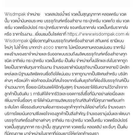
Wisdmpak จำหน่าย ขวดสเปรย์น้ำแร่ ขวดปั๊มสุญญากาศ หลอดครีม ขวด
ปั๊ม ขวดน้ำมันหอมระเหย บรรจุภัณฑ์เครื่องสำอาง กระปุกครีม ขวดแก้ว เช่น ขวด
เซรั่ม ขวดดร๊อปเปอร์ กระปุกครีมราคาส่ง ซองครีมราคาส่ง ขวดปั๊มครีมราคาส่ง
หรือ ราคาโรงงาน….เยี่ยมชมเว็บไซต์เราที่ https://www.wisdompak.com ค่ะ
Wisdompak ผู้เชี่ยวชาญด้านบรรจุภัณฑ์เครื่องสำอางค์ สกินแคร์ เรามีแบบ
ใหม่ๆ ไม่ซ้ำใคร มากกว่า 4000 รายการ ไม่เหมือนหลานหลวงแน่นอน ราคาไม่
แพงร้านของเราจำหน่ายและรับออกแบบรวมถึงผลิตบรรจุภัณฑ์เครื่องสำอางทุก
ชนิด อาทิเช่น กระปุกครีม ขวดปั๊มครีม เป็นต้น จำหน่ายทั้งปลีกและส่งในราคาถูก
โดยเป็นราคาต้นทุนจากโรงงาน ร้านของเราดำเนินธุรกิจมาเป็นเวลาหลายปี มีหลัก
แหล่งและมีฐานผลิตชัดเจนเชื่อถือได้แน่นอน ราคาถูกมากเป็นพิเศษสำหรับ บริษัท
ต่างๆ หรือแม่ค้า พ่อค้าออนไลน์ที่สนใจอยากเริ่มต้นธุรกิจที่ต้องใช้บรรจุภัณฑ์เป็น
จำนวนมากๆ ซื้อเยอะมีส่วนลดให้อีกคุ้มสุดๆ ร้านของเราได้รับความไว้วางใจจาก
ลูกค้าเป็นอันดับ 1 การันตีได้จากรีวิวและยอดการสั่งซื้อที่มีมาอย่างต่อเนื่องและ
เพิ่มมากขึ้นเรื่อยๆ เราได้ดำเนินการผลิตบรรจุภัณฑ์สินค้าที่มีคุณภาพเทียบเท่า
ระดับโลก เพื่อรองรับความต้องการของลูกค้าทุกท่านได้อย่างทั่วถึง ร้านของเรา
บริการโดยเน้นความพึงพอใจของลูกค้าเป็นสิ่งสำคัญ ร้านของเรามุ่งมั่นและพัฒนา
บรรจุภัณฑ์เครื่องสำอางต่างๆ อาทิเช่น กระปุกครีม ขวดปั๊มครีม ขวดดร๊อปเปอร์
ขวดปั๊มสุญญากาศ กระปุกปั๊ม สุญญากาศ ขวดเซรั่ม หลอดลิป และอื่นๆ เป็นต้น
ที่มีคุณภาพ มาจำหน่ายในราคาที่ย่อมเยาว์ให้แก่ลูกค้าของเรา