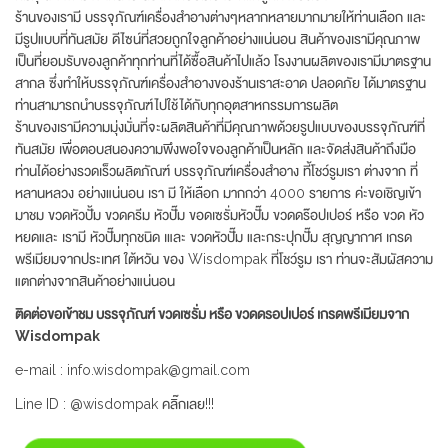
ร้านของเรามี บรรจุภัณฑ์เครื่องสำอางต่างๆหลากหลายมากมายให้ท่านเลือก และ
มีรูปแบบที่ทันสมัย ดีไซน์ที่สวยถูกใจลูกค้าอย่างแน่นอน สินค้าของเรามีคุณภาพ
เป็นที่ยอมรับของลูกค้าทุกท่านที่ได้ซื้อสินค้าไปแล้ว โรงงานผลิตของเรามีมาตรฐาน
สากล ซึ่งทำให้บรรจุภัณฑ์เครื่องสำอางของร้านเราสะอาด ปลอดภัย ได้มาตรฐาน
ท่านสามารถนำบรรจุภัณฑ์ไปใช้ได้กับทุกอุตสาหกรรมการผลิต
ร้านของเรามีความมุ่งมั่นที่จะผลิตสินค้าที่มีคุณภาพด้วยรูปแบบของบรรจุภัณฑ์ที่
ทันสมัย เพื่อตอบสนองความพึงพอใจของลูกค้าเป็นหลัก และจัดส่งสินค้าถึงมือ
ท่านได้อย่างรวดเร็วผลิตภัณฑ์ บรรจุภัณฑ์เครื่องสำอาง ที้โชว์รูมเรา ต่างจาก ที่
หลานหลวง อย่างแน่นอน เรา มี ให้เลือก มากกว่า 4000 รายการ ค่ะขอเชิญเข้า
มาชม ขวดหัวปั้ม ขวดครีม หัวปั๊ม ขอดเซรั่มหัวปั๊ม ขวดดร๊อปเปอร์ หรือ ขวด หัว
หยดและ เรามี หัวปั๊มทุกชนิด เและ ขวดหัวปั๊ม และกระปุกปั๊ม สุญญากาศ เกรด
พรีเมียมจากประเทศ ใต้หวัน ของ Wisdompak ที่โชว์รูม เรา ท่านจะสัมผัสความ
แตกต่างจากสินค้าอย่างแน่นอน
ติดต่อขอเข้าชม บรรจุภัณฑ์ ขวดเซรั่ม หรือ ขวดดรอปเปอร์ เกรดพรีเมียมจาก
Wisdompak
e-mail : info.wisdompak@gmail.com
Line ID : @wisdompak คลิ๊กเลย!!!