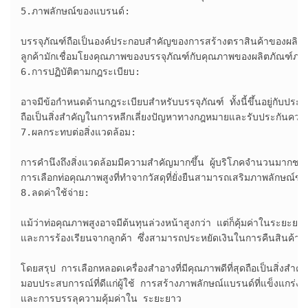
5.ภาพลักษณ์ของแบรนด์:

บรรจุภัณฑ์ถือเป็นองค์ประกอบสำคัญของการสร้างตราสินค้าของผลิตภั
ลูกค้ามักเชื่อมโยงคุณภาพของบรรจุภัณฑ์กับคุณภาพของผลิตภัณฑ์ภาย
6.การปฏิบัติตามกฎระเบียบ:

อาจมีข้อกำหนดด้านกฎระเบียบสำหรับบรรจุภัณฑ์ ทั้งนี้ขึ้นอยู่กับประเ
ถือเป็นสิ่งสำคัญในการหลีกเลี่ยงปัญหาทางกฎหมายและรับประกันค
7.ผลกระทบต่อสิ่งแวดล้อม:

การคำนึงถึงสิ่งแวดล้อมมีความสำคัญมากขึ้น ผู้บริโภคจำนวนมากชอบบรร
การเลือกท่อคุณภาพสูงที่ทำจากวัสดุที่ยั่งยืนสามารถเสริมภาพลักษณ์ของแ
8.ลดค่าใช้จ่าย:

แม้ว่าท่อคุณภาพสูงอาจมีต้นทุนล่วงหน้าสูงกว่า แต่ก็คุ้มค่าในระยะย
และการร้องเรียนจากลูกค้า ซึ่งสามารถประหยัดเงินในการคืนสินค้าและ
โดยสรุป การเลือกหลอดเครื่องสำอางที่มีคุณภาพดีที่สุดถือเป็นสิ่งส
มอบประสบการณ์ที่ดีแก่ผู้ใช้ การสร้างภาพลักษณ์แบรนด์ที่แข็งแกร่ง 
และการบรรลุความคุ้มค่าใน ระยะยาว
