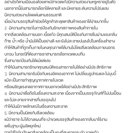
อย่างไรก็ตามเมื่อมองด้วยตาเปล่าขวดแก้วมีความสวยงามหรูหราอยู่ในตัว
นอกจากนี้ยังสามารถเลือกได้หลายสี และมีหลายระดับความโปร่งแสง
มีความสวยงามโดดเด่นตามธรรมชาติ
เมื่อนำมาบรรจุสินค้าช่วยให้ลูกค้าสะดุดตาสินค้าของเราได้ง่ายมากขึ้น
2. มีความสามารถในการป้องกันรักษาสภาพของสินค้าภายใน
จากสิ่งแวดล้อมภายนอก เนื้อแก้ว มีคุณสมบัติป้องกันการซึมผ่านของกลิ่น
ก๊าซ น้ำ หรือ น้ำมันได้เป็นอย่างดี และยังไม่ละลายปนลงไปในเครื่องสำอาง
ทำให้สินค้าที่ถูกเก็บภายในคงคุณภาพได้นานไม่โดยสิ่งแวดล้อมภายนอกร
บกวน ในกรณีที่ต้องการเราสามารถเลือกขวดแบบทึบ
ซึ่งสามารถป้องกันได้แม้แต่แสง
ทำให้มันสามารถรักษาคุณสมบัติของสารภายในได้อย่างมีประสิทธิภาพ
3. มีความสามารถรับมือกับแรงอัดของอากาศ ไม่เปลี่ยนรูปทรงและไม่บุบบี้
แม้จะเป็นการทำสุญญากาศภายในขวด
หรือเผชิญแรงกดอากาศภายนอกขวดได้อย่างมีประสิทธิภาพ
4. มีความน่าเชื่อถือในเรื่องความสะอาด เนื่องจากเป็นบรรจุภัณฑ์ที่ไม่ปนเปื้อน
และไม่ละลายจากสารที่บรรจุลงไป
ทำให้มันมีภาพลักษณ์ในเรื่องความสะอาด
5. มีความเป็นมิตรกับสิ่งแวดล้อม
แม้ว่าเราจะไม่ได้วางแผนที่จะนำขวดบรรจุสินค้าของเรากลับมาใช้งาน
แต่ในฐานะผู้ผลิตยุคใหม่
การใส่ใจกับปัญหาสิ่งแวดล้อมเป็นเองที่สมควรกระทำ ขวดแก้ว