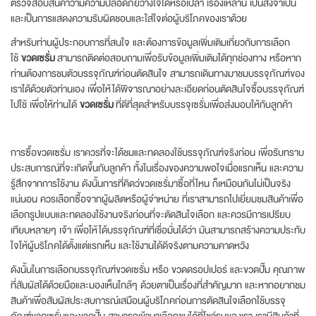
ตรวจสอบสินค้าว่ามีความปลอดภัยวางใจได้หรือเปล่า เรื่องเหล่านี้ เป็นสิ่งจำเป็น
และเป็นการแสดงความรับผิดชอบและใส่ใจต่อผู้บริโภคของเราด้วย
สำหรับท่านผู้ประกอบการที่สนใจ และต้องการข้อมูลเพิ่มเติมเกี่ยวกับการเลือก
ใช้
ขวดเซรั่ม
สามารถติดต่อสอบถามเพื่อรับข้อมูลเพิ่มเติมได้ทุกช่องทาง หรือหาก
ท่านต้องการชมตัวบรรจุภัณฑ์ก่อนตัดสินใจ สามารถเดินทางมาชมบรรจุภัณฑ์ของ
เราได้ด้วยตัวท่านเอง เพื่อให้ได้พิจารณาอย่างละเอียดก่อนตัดสินใจซื้อบรรจุภัณฑ์
ไปใช้ เพื่อให้ท่านได้
ขวดเซรั่ม
ที่ดีที่สุดสำหรับบรรจุเซรั่มเพื่อส่งมอบให้กับลูกค้า
การซื้อขวดเซรั่ม เราควรที่จะได้ชมและทดลองใช้บรรจุภัณฑ์จริงก่อน เพื่อรับทราบ
ประสบการณ์ที่จะเกิดขึ้นกับลูกค้า ทั้งในเรื่องของความพอใจเมื่อแรกเห็น และความ
รู้สึกจากการใช้งาน ดังนั้นการที่คิดว่ขวดเซรั่มาซื้อที่ไหน ก็เหมือนกันไม่เป็นจริง
แน่นอน ควรเลือกซื้อจากผู้ผลิตหรือผู้จำหน่าย ที่เราสามารถไปเยี่ยมชมสินค้าเพื่อ
เลือกรูปแบบและทดลองใช้งานจริงก่อนที่จะตัดสินใจเลือก และควรมีการเปรียบ
เทียบหลายๆ เจ้า เพื่อให้ได้บรรจุภัณฑ์ที่เชื่อมั่นได้ว่า มันสามารถสร้างความประทับ
ใจให้ผู้บริโภคได้ตั้งแต่แรกเห็น และใช้งานได้ดีจริงตามความคาดหวัง
ดังนั้นในการเลือกบรรจุภัณฑ์ขวดเซรั่ม หรือ ขวดดรอปเปอร์ และขวดปั๊ม คุณภาพ
ที่สัมผัสได้ด้วยมือและมองเห็นใกล้ๆ ด้วยตาเป็นเรื่องที่สำคัญมาก และหากอยากชม
สินค้าเพื่อสัมผัสประสบการณ์เสมือนผู้บริโภคก่อนการตัดสินใจเลือกใช้บรรจุ
ภัณฑ์ขวดเซรั่มและขวดปั๊ม สามารถเข้ามาเลือกชมได้ที่โชว์รูมของเรา เรามีสินค้าที่