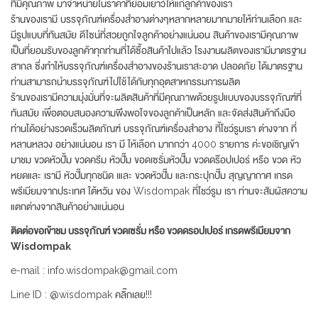
ที่มีคุณภาพ มาจำหน่ายในราคาที่ย่อมเยาว์ให้แก่ลูกค้าของเรา
ร้านของเรามี บรรจุภัณฑ์เครื่องสำอางต่างๆหลากหลายมากมายให้ท่านเลือก และ
มีรูปแบบที่ทันสมัย ดีไซน์ที่สวยถูกใจลูกค้าอย่างแน่นอน สินค้าของเรามีคุณภาพ
เป็นที่ยอมรับของลูกค้าทุกท่านที่ได้ซื้อสินค้าไปแล้ว โรงงานผลิตของเรามีมาตรฐาน
สากล ซึ่งทำให้บรรจุภัณฑ์เครื่องสำอางของร้านเราสะอาด ปลอดภัย ได้มาตรฐาน
ท่านสามารถนำบรรจุภัณฑ์ไปใช้ได้กับทุกอุตสาหกรรมการผลิต
ร้านของเรามีความมุ่งมั่นที่จะผลิตสินค้าที่มีคุณภาพด้วยรูปแบบของบรรจุภัณฑ์ที่
ทันสมัย เพื่อตอบสนองความพึงพอใจของลูกค้าเป็นหลัก และจัดส่งสินค้าถึงมือ
ท่านได้อย่างรวดเร็วผลิตภัณฑ์ บรรจุภัณฑ์เครื่องสำอาง ที้โชว์รูมเรา ต่างจาก ที่
หลานหลวง อย่างแน่นอน เรา มี ให้เลือก มากกว่า 4000 รายการ ค่ะขอเชิญเข้า
มาชม ขวดหัวปั้ม ขวดครีม หัวปั๊ม ขอดเซรั่มหัวปั๊ม ขวดดร๊อปเปอร์ หรือ ขวด หัว
หยดและ เรามี หัวปั๊มทุกชนิด เและ ขวดหัวปั๊ม และกระปุกปั๊ม สุญญากาศ เกรด
พรีเมียมจากประเทศ ใต้หวัน ของ Wisdompak ที่โชว์รูม เรา ท่านจะสัมผัสความ
แตกต่างจากสินค้าอย่างแน่นอน
ติดต่อขอเข้าชม บรรจุภัณฑ์ ขวดเซรั่ม หรือ ขวดดรอปเปอร์ เกรดพรีเมียมจาก
Wisdompak
e-mail : info.wisdompak@gmail.com
Line ID : @wisdompak คลิ๊กเลย!!!