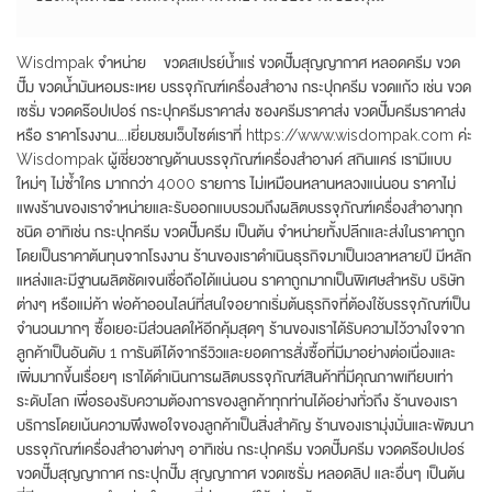
Wisdmpak จำหน่าย ขวดสเปรย์น้ำแร่ ขวดปั๊มสุญญากาศ หลอดครีม ขวด
ปั๊ม ขวดน้ำมันหอมระเหย บรรจุภัณฑ์เครื่องสำอาง กระปุกครีม ขวดแก้ว เช่น ขวด
เซรั่ม ขวดดร๊อปเปอร์ กระปุกครีมราคาส่ง ซองครีมราคาส่ง ขวดปั๊มครีมราคาส่ง
หรือ ราคาโรงงาน….เยี่ยมชมเว็บไซต์เราที่ https://www.wisdompak.com ค่ะ
Wisdompak ผู้เชี่ยวชาญด้านบรรจุภัณฑ์เครื่องสำอางค์ สกินแคร์ เรามีแบบ
ใหม่ๆ ไม่ซ้ำใคร มากกว่า 4000 รายการ ไม่เหมือนหลานหลวงแน่นอน ราคาไม่
แพงร้านของเราจำหน่ายและรับออกแบบรวมถึงผลิตบรรจุภัณฑ์เครื่องสำอางทุก
ชนิด อาทิเช่น กระปุกครีม ขวดปั๊มครีม เป็นต้น จำหน่ายทั้งปลีกและส่งในราคาถูก
โดยเป็นราคาต้นทุนจากโรงงาน ร้านของเราดำเนินธุรกิจมาเป็นเวลาหลายปี มีหลัก
แหล่งและมีฐานผลิตชัดเจนเชื่อถือได้แน่นอน ราคาถูกมากเป็นพิเศษสำหรับ บริษัท
ต่างๆ หรือแม่ค้า พ่อค้าออนไลน์ที่สนใจอยากเริ่มต้นธุรกิจที่ต้องใช้บรรจุภัณฑ์เป็น
จำนวนมากๆ ซื้อเยอะมีส่วนลดให้อีกคุ้มสุดๆ ร้านของเราได้รับความไว้วางใจจาก
ลูกค้าเป็นอันดับ 1 การันตีได้จากรีวิวและยอดการสั่งซื้อที่มีมาอย่างต่อเนื่องและ
เพิ่มมากขึ้นเรื่อยๆ เราได้ดำเนินการผลิตบรรจุภัณฑ์สินค้าที่มีคุณภาพเทียบเท่า
ระดับโลก เพื่อรองรับความต้องการของลูกค้าทุกท่านได้อย่างทั่วถึง ร้านของเรา
บริการโดยเน้นความพึงพอใจของลูกค้าเป็นสิ่งสำคัญ ร้านของเรามุ่งมั่นและพัฒนา
บรรจุภัณฑ์เครื่องสำอางต่างๆ อาทิเช่น กระปุกครีม ขวดปั๊มครีม ขวดดร๊อปเปอร์
ขวดปั๊มสุญญากาศ กระปุกปั๊ม สุญญากาศ ขวดเซรั่ม หลอดลิป และอื่นๆ เป็นต้น