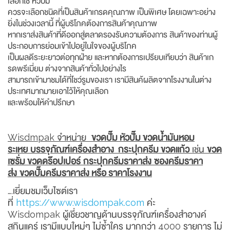
เลือกใช้ หัวปั๊ม
ควรจะเลือกชนิดที่เป็นสินค้าเกรดคุณภาพ เป็นพิเศษ โดยเฉพาะอย่าง
ยิ่งในช่วงเวลานี้ ที่ผู้บริโภคต้องการสินค้าคุณภาพ
หากเราส่งสินค้าที่ดีออกสู่ตลาดรองรับความต้องการ สินค้าของท่านผู้
ประกอบการย่อมเข้าไปอยู่ในใจของผู้บริโภค
เป็นผลดีระยะยาวต่อทุกฝ่าย และหากต้องการเปรียบเทียบว่า สินค้าเก
รดพรีเมี่ยม ต่างจากสินค้าทั่วไปอย่างไร
สามารถเข้ามาชมได้ที่โชว์รูมของเรา เรามีสินค้ผลิตจากโรงงานในต่าง
ประเทศมากมายเอาไว้ให้คุณเลือก
และพร้อมให้คำปรึกษา
Wisdmpak จำหน่าย
ขวดปั๊ม หัวปั๊ม ขวดน้ำมันหอม
ระเหย
บรรจุภัณฑ์เครื่องสำอาง กระปุกครีม ขวดแก้ว
เช่น
ขวด
เซรั่ม ขวดดร๊อปเปอร์
กระปุกครีมราคาส่ง
ซองครีมราคา
ส่ง
ขวดปั๊มครีมราคาส่ง หรือ ราคาโรงงาน
….เยี่ยมชมเว็บไซต์เรา
ที่
https://www.wisdompak.com
ค่ะ
Wisdompak ผู้เชี่ยวชาญด้านบรรจุภัณฑ์เครื่องสำอางค์
สกินแคร์ เรามีแบบใหม่ๆ ไม่ซ้ำใคร มากกว่า 4000 รายการ ไม่