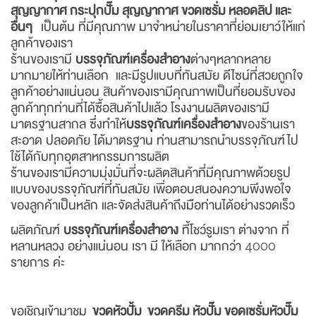
สุญญากาศ กระปุกปั๊ม สุญญากาศ ขวดเซรั่ม หลอดลิป และ
อื่นๆ
เป็นต้น ที่มีคุณภาพ มาจำหน่ายในราคาที่ย่อมเยาว์ให้แก่
ลูกค้าของเรา
ร้านของเรามี
บรรจุภัณฑ์เครื่องสำอาง
ต่างๆหลากหลาย
มากมายให้ท่านเลือก และมีรูปแบบที่ทันสมัย ดีไซน์ที่สวยถูกใจ
ลูกค้าอย่างแน่นอน สินค้าของเรามีคุณภาพเป็นที่ยอมรับของ
ลูกค้าทุกท่านที่ได้ซื้อสินค้าไปแล้ว โรงงานผลิตของเรามี
มาตรฐานสากล ซึ่งทำให้
บรรจุภัณฑ์เครื่องสำอาง
ของร้านเรา
สะอาด ปลอดภัย ได้มาตรฐาน ท่านสามารถนำบรรจุภัณฑ์ไป
ใช้ได้กับทุกอุตสาหกรรมการผลิต
ร้านของเรามีความมุ่งมั่นที่จะผลิตสินค้าที่มีคุณภาพด้วยรูป
แบบของบรรจุภัณฑ์ที่ทันสมัย เพื่อตอบสนองความพึงพอใจ
ของลูกค้าเป็นหลัก และจัดส่งสินค้าถึงมือท่านได้อย่างรวดเร็ว
ผลิตภัณฑ์
บรรจุภัณฑ์เครื่องสำอาง
ที้โชว์รูมเรา ต่างจาก ที่
หลานหลวง อย่างแน่นอน เรา มี ให้เลือก มากกว่า 4000
รายการ ค่ะ
ขอเชิญเข้ามาชม
ขวดหัวปั้ม ขวดครีม หัวปั๊ม ขอดเซรั่มหัวปั๊ม