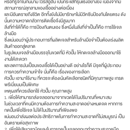
หรือที่รู้จักในกันนาม ไวรัสอู่ฮั่น เป็นกระแสที่รุนแรงอย่างยิ่ง เนื่องจากมี
สถานการณ์ลุกลามของเชื้ออย่างต่อเนื่อง
และมีอันตรายถึงชีวิต อีกทั้งยังไม่มียารักษาไม่มีวัคซีนป้องกันโดยตรง ดัง
นั้นความหวาดกลัวการติดเชื้อจึงมีสูงมาก
สิ่งที่ทำได้ก็คือ การป้องกันตนเอง ซึ่งหนึ่งในสิ่งที่จำเป็นก็คือ การใช้เจล
ล้างมือ
ซึ่งแน่นอนว่าผู้ประกอบการที่ผลิตเจลสำหรับล้างมือจำเป็นต้องเร่งผลิต
สินค้าออกสู่ตลาด
ในรูปแบบเจลล้างมือบรรจุในขวดที่มี หัวปั๊ม ให้กดเจลล้างมือออกมาใช้
งานได้สะดวก
และลดการปนเปื้อนของเชื้อได้เป็นอย่างดี อย่างไรก็ดี มีจุดที่ผู้ประกอบ
การควรทำความเข้าใจ นั่นก็คือ เรื่องของการเลือก
หัวปั๊ม เอามาใช้งาน ที่ควรจะต้องเน้นคัดเลือกชนิดที่มีคุณภาพสูง เกรด
พรีเมี่ยมมเป็นพิเศษ
เหตุผลที่ควรเลือกใช้ หัวปั๊ม คุณภาพสูง
1. เพื่อให้สามารถส่งเจลออกมาจากขวดได้ในปริมาณที่เหมาะสม
ในช่วงเวลาที่คนมีความต้องการทำความสะอาดอย่างหมดจด หากการ
กดปั๊มเพื่อใช้เจล ไม่ได้ในปริมาณที่เพียงพอ
แน่นอนว่าส่งผลต่อประสิทธิภาพในการทำความสะอาดที่ไม่สมบูรณ์ เป็น
อันตรายต่อสุขภาพ
2. เพื่อให้เสียเวลาน้อยลงในการกดปั๊มเจลออกมาทำความสะอาดมือ