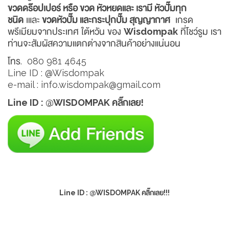
ขวดดร๊อปเปอร์ หรือ ขวด หัวหยดและ เรามี หัวปั๊มทุก
ชนิด
เและ
ขวดหัวปั๊ม และกระปุกปั๊ม สุญญากาศ
เกรด
พรีเมียมจากประเทศ ใต้หวัน ของ
Wisdompak
ที่โชว์รูม เรา
ท่านจะสัมผัสความแตกต่างจากสินค้าอย่างแน่นอน
โทร. 080 981 4645
Line ID : @Wisdompak
e-mail : info.wisdompak@gmail.com
Line ID : @WISDOMPAK คลิ๊กเลย!
Line ID : @WISDOMPAK คลิ๊กเลย!!!