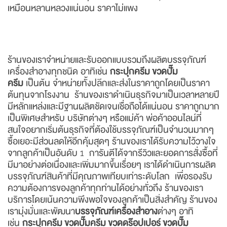
เหมือนหลานหลวงแน่นอน ราคาไม่แพง
ร้านของเราจำหน่ายและรับออกแบบรวมถึงผลิตบรรจุภัณฑ์
เครื่องสำอางทุกชนิด อาทิเช่น
กระปุกครีม
ขวดปั๊ม
ครีม
เป็นต้น จำหน่ายทั้งปลีกและส่งในราคาถูกโดยเป็นราคา
ต้นทุนจากโรงงาน ร้านของเราดำเนินธุรกิจมาเป็นเวลาหลายปี
มีหลักแหล่งและมีฐานผลิตชัดเจนเชื่อถือได้แน่นอน ราคาถูกมาก
เป็นพิเศษสำหรับ บริษัทต่างๆ หรือแม่ค้า พ่อค้าออนไลน์ที่
สนใจอยากเริ่มต้นธุรกิจที่ต้องใช้บรรจุภัณฑ์เป็นจำนวนมากๆ
ซื้อเยอะมีส่วนลดให้อีกคุ้มสุดๆ ร้านของเราได้รับความไว้วางใจ
จากลูกค้าเป็นอันดับ 1 การันตีได้จากรีวิวและยอดการสั่งซื้อที่
มีมาอย่างต่อเนื่องและเพิ่มมากขึ้นเรื่อยๆ เราได้ดำเนินการผลิต
บรรจุภัณฑ์สินค้าที่มีคุณภาพเทียบเท่าระดับโลก เพื่อรองรับ
ความต้องการของลูกค้าทุกท่านได้อย่างทั่วถึง ร้านของเรา
บริการโดยเน้นความพึงพอใจของลูกค้าเป็นสิ่งสำคัญ ร้านของ
เรามุ่งมั่นและพัฒนา
บรรจุภัณฑ์เครื่องสำอาง
ต่างๆ อาทิ
เช่น
กระปุกครีม
ขวดปั๊มครีม ขวดดร๊อปเปอร์ ขวดปั๊ม